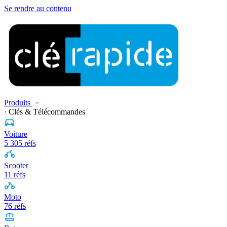
Se rendre au contenu
Produits
· Clés & Télécommandes
Voiture
5 305 réfs
Scooter
11 réfs
Moto
76 réfs