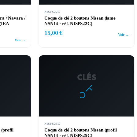
NISPS22C
ra / Navara /
Coque de clé 2 boutons Nissan (lame
(IEA
NSN14 · réf. NISPS22C)
15,00 €
Voir →
Voir →
CLÉS
NISPS25C
(profil
Coque de clé 2 boutons Nissan (profil
NSN14 · réf. NISPS25C)