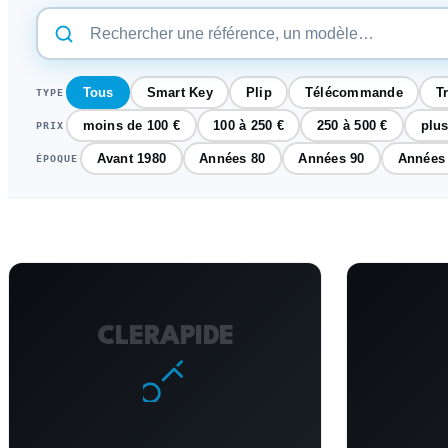
Tous
Smart Key
Plip
Télécommande
T
TYPE
moins de 100 €
100 à 250 €
250 à 500 €
plus
PRIX
Avant 1980
Années 80
Années 90
Années
ÉPOQUE
CLERAPIDE