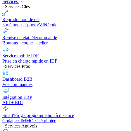
Services
· Services Clés
Reproduction de clé
3 méthodes · photo/VIN/code
Remise en état télécommande
Boutons · coque · atelier
Service mobile IDF
Prise en charge rapide en IDF
· Services Pros
Dashboard B2B
Vos commandes
Intégration ERP
API + EDI
Smart'Prog · programmation à distance
Codage · IMMO · clé pilotée
· Services Antivols