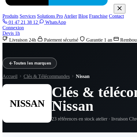
Produits
Services
Solutions Pro
Atelier
Blog
Franchise
Contact
01 47 21 38 12
WhatsApp
Connexion
Devis 1h
Livraison 24h
Paiement sécurisé
Garantie 1 an
Rembour
Toutes les marques
Accueil
Clés & Télécommandes
Nissan
Clés & télé
Nissan
NISSAN
23 références en stock atelier · livraison Ch