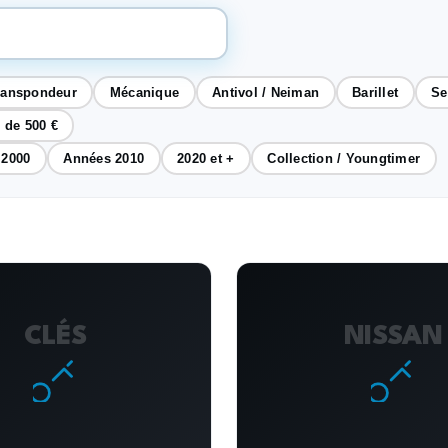
ranspondeur
Mécanique
Antivol / Neiman
Barillet
Se
 de 500 €
 2000
Années 2010
2020 et +
Collection / Youngtimer
CLÉS
NISSAN