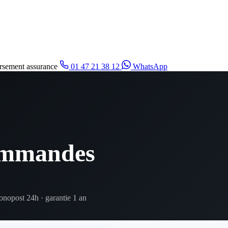
sement assurance
01 47 21 38 12
WhatsApp
commandes
ronopost 24h · garantie 1 an