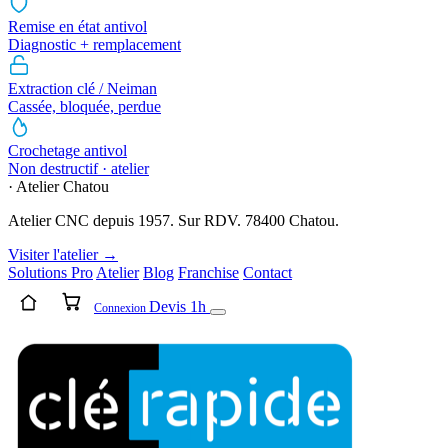
Remise en état antivol
Diagnostic + remplacement
Extraction clé / Neiman
Cassée, bloquée, perdue
Crochetage antivol
Non destructif · atelier
· Atelier Chatou
Atelier CNC depuis 1957. Sur RDV. 78400 Chatou.
Visiter l'atelier →
Solutions Pro
Atelier
Blog
Franchise
Contact
Devis 1h
Connexion