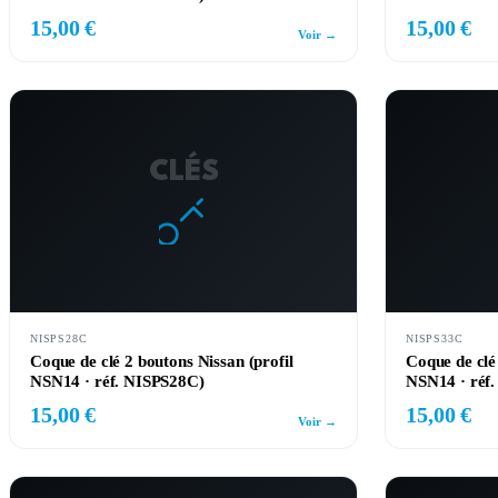
15,00 €
15,00 €
Voir →
CLÉS
NISPS28C
NISPS33C
Coque de clé 2 boutons Nissan (profil
Coque de clé
NSN14 · réf. NISPS28C)
NSN14 · réf
15,00 €
15,00 €
Voir →