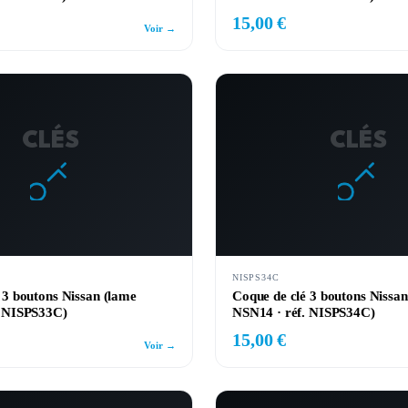
15,00 €
Voir →
CLÉS
CLÉS
NISPS34C
 3 boutons Nissan (lame
Coque de clé 3 boutons Nissan
. NISPS33C)
NSN14 · réf. NISPS34C)
15,00 €
Voir →