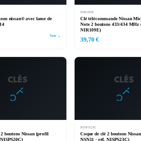
NIR109E
ons nissan® avec lame de
Clé télécommande Nissan Mic
14
Note 2 boutons 433/434 MHz 
NIR109E)
Voir →
39,70 €
CLÉS
CLÉS
NISPS23C
 2 boutons Nissan (profil
Coque de clé 2 boutons Nissan 
. NISPS20C)
NSN11 · réf. NISPS23C)