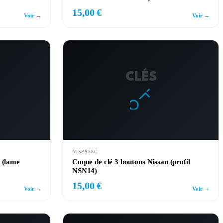
15,00 €
Voir →
Voir →
CLÉS
NISPS38C
 (lame
Coque de clé 3 boutons Nissan (profil
NSN14)
15,00 €
Voir →
Voir →