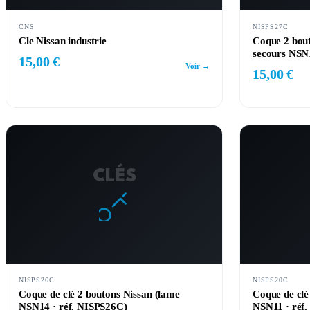
CNS
NISPS27C
Cle Nissan industrie
Coque 2 bout
secours NSN
15,00 €
Voir →
15,00 €
CLÉS
NISPS26C
NISPS20C
Coque de clé 2 boutons Nissan (lame
Coque de clé
NSN14 · réf. NISPS26C)
NSN11 · réf