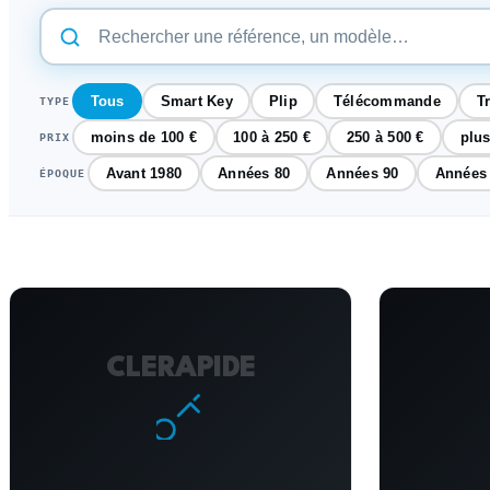
Tous
Smart Key
Plip
Télécommande
T
TYPE
moins de 100 €
100 à 250 €
250 à 500 €
plus
PRIX
Avant 1980
Années 80
Années 90
Années
ÉPOQUE
CLERAPIDE