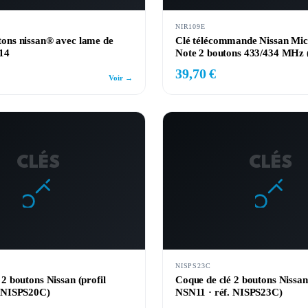
NIR109E
ons nissan® avec lame de
Clé télécommande Nissan Mic
14
Note 2 boutons 433/434 MHz
39,70 €
Voir →
CLÉS
CLÉS
NISPS23C
 2 boutons Nissan (profil
Coque de clé 2 boutons Nissan 
. NISPS20C)
NSN11 · réf. NISPS23C)