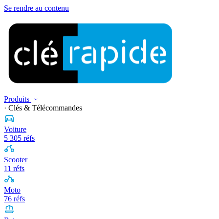
Se rendre au contenu
Produits
· Clés & Télécommandes
Voiture
5 305 réfs
Scooter
11 réfs
Moto
76 réfs