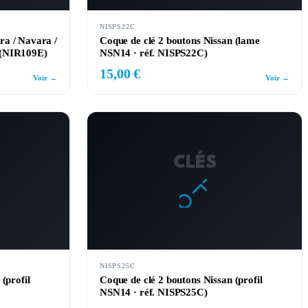
NISPS22C
ra / Navara /
Coque de clé 2 boutons Nissan (lame
 (NIR109E)
NSN14 · réf. NISPS22C)
15,00 €
Voir →
Voir →
CLÉS
NISPS25C
(profil
Coque de clé 2 boutons Nissan (profil
NSN14 · réf. NISPS25C)