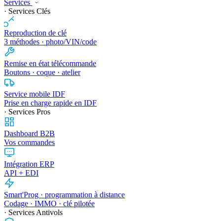
Services
· Services Clés
Reproduction de clé
3 méthodes · photo/VIN/code
Remise en état télécommande
Boutons · coque · atelier
Service mobile IDF
Prise en charge rapide en IDF
· Services Pros
Dashboard B2B
Vos commandes
Intégration ERP
API + EDI
Smart'Prog · programmation à distance
Codage · IMMO · clé pilotée
· Services Antivols