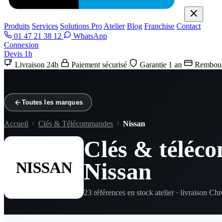
Produits
Services
Solutions Pro
Atelier
Blog
Franchise
Contact
01 47 21 38 12
WhatsApp
Connexion
Devis 1h
Livraison 24h
Paiement sécurisé
Garantie 1 an
Rembour
Toutes les marques
Accueil
Clés & Télécommandes
Nissan
Clés & télé
Nissan
NISSAN
23 références en stock atelier · livraison Ch