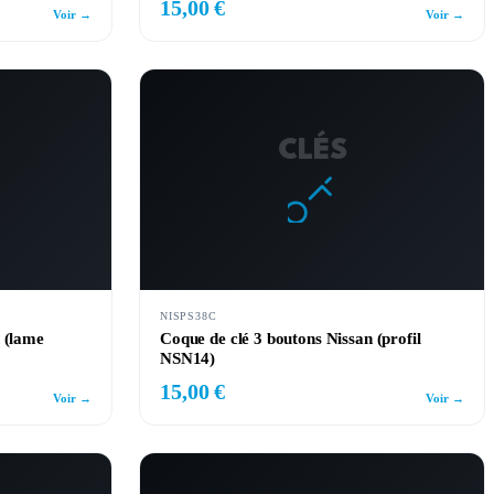
15,00 €
Voir →
Voir →
CLÉS
NISPS38C
 (lame
Coque de clé 3 boutons Nissan (profil
NSN14)
15,00 €
Voir →
Voir →