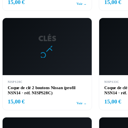
15,00 €
15,00 €
Voir →
CLÉS
NISPS28C
NISPS33C
Coque de clé 2 boutons Nissan (profil
Coque de clé
NSN14 · réf. NISPS28C)
NSN14 · réf
15,00 €
15,00 €
Voir →