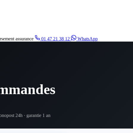
sement assurance
01 47 21 38 12
WhatsApp
commandes
ronopost 24h · garantie 1 an