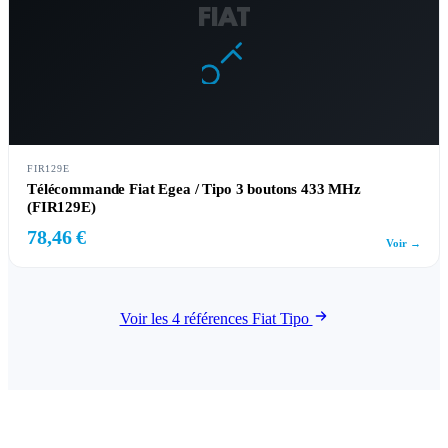
FIAT
FIR129E
Télécommande Fiat Egea / Tipo 3 boutons 433 MHz
(FIR129E)
78,46 €
Voir →
Voir les 4 références Fiat Tipo