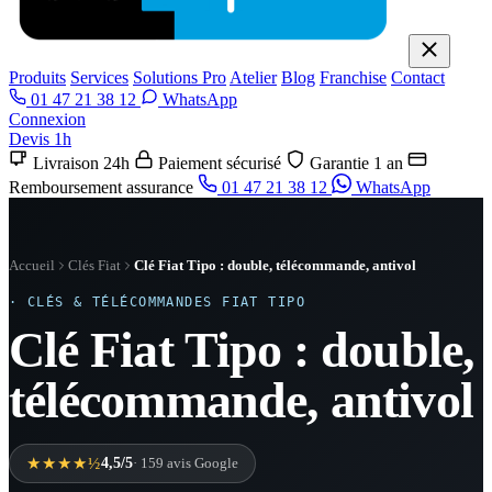
Produits
Services
Solutions Pro
Atelier
Blog
Franchise
Contact
01 47 21 38 12
WhatsApp
Connexion
Devis 1h
Livraison 24h
Paiement sécurisé
Garantie 1 an
Remboursement assurance
01 47 21 38 12
WhatsApp
Accueil
Clés Fiat
Clé Fiat Tipo : double, télécommande, antivol
· CLÉS & TÉLÉCOMMANDES FIAT TIPO
Clé Fiat Tipo : double,
télécommande, antivol
★★★★½
4,5/5
· 159 avis Google