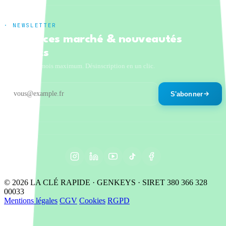
· NEWSLETTER
Tendances marché & nouveautés
produits
Un email par mois maximum. Désinscription en un clic.
S'abonner
© 2026 LA CLÉ RAPIDE · GENKEYS · SIRET 380 366 328
00033
Mentions légales
CGV
Cookies
RGPD