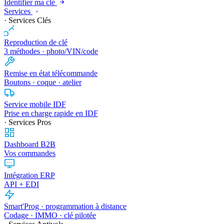
Identifier ma clé
Services
· Services Clés
Reproduction de clé
3 méthodes · photo/VIN/code
Remise en état télécommande
Boutons · coque · atelier
Service mobile IDF
Prise en charge rapide en IDF
· Services Pros
Dashboard B2B
Vos commandes
Intégration ERP
API + EDI
Smart'Prog · programmation à distance
Codage · IMMO · clé pilotée