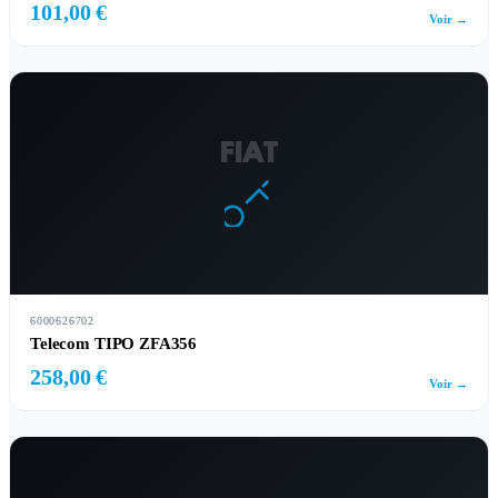
101,00 €
Voir →
FIAT
6000626702
Telecom TIPO ZFA356
258,00 €
Voir →