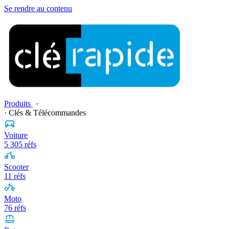
Se rendre au contenu
Produits
· Clés & Télécommandes
Voiture
5 305 réfs
Scooter
11 réfs
Moto
76 réfs