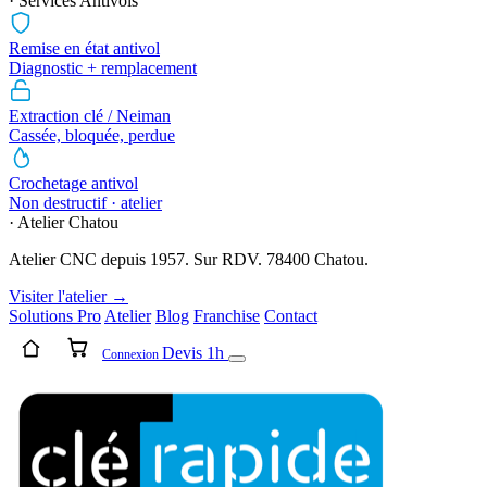
· Services Antivols
Remise en état antivol
Diagnostic + remplacement
Extraction clé / Neiman
Cassée, bloquée, perdue
Crochetage antivol
Non destructif · atelier
· Atelier Chatou
Atelier CNC depuis 1957. Sur RDV. 78400 Chatou.
Visiter l'atelier →
Solutions Pro
Atelier
Blog
Franchise
Contact
Devis 1h
Connexion