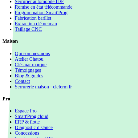
Serrurier automobile IDF
Remise en état télécommande
Programmation Smart'Prog
Fabrication barillet
Extraction clé neiman
Taillage CNC
Maison
Qui sommes-nous
Atelier Chatou
Clés par marque
Témoignages
Blog & guides
Contact
Serrurerie maison · cleferm.fr
Pro
Espace Pro
Smart'Prog cloud
ERP & flotte
Diagnostic distance
Concessions