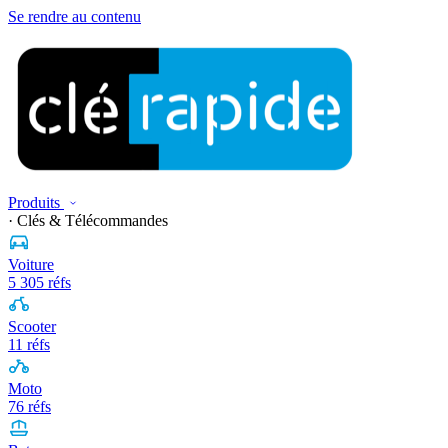
Se rendre au contenu
Produits
· Clés & Télécommandes
Voiture
5 305 réfs
Scooter
11 réfs
Moto
76 réfs