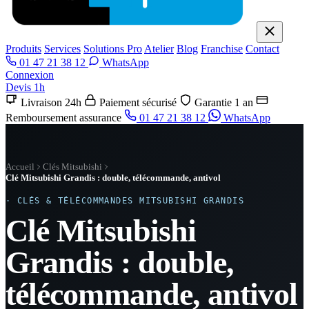
Produits
Services
Solutions Pro
Atelier
Blog
Franchise
Contact
01 47 21 38 12
WhatsApp
Connexion
Devis 1h
Livraison 24h
Paiement sécurisé
Garantie 1 an
Remboursement assurance
01 47 21 38 12
WhatsApp
Accueil
Clés Mitsubishi
Clé Mitsubishi Grandis : double, télécommande, antivol
· CLÉS & TÉLÉCOMMANDES MITSUBISHI GRANDIS
Clé Mitsubishi
Grandis : double,
télécommande, antivol