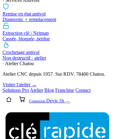
· Services Antivols
Remise en état antivol
Diagnostic + remplacement
Extraction clé / Neiman
Cassée, bloquée, perdue
Crochetage antivol
Non destructif · atelier
· Atelier Chatou
Atelier CNC depuis 1957. Sur RDV. 78400 Chatou.
Visiter l'atelier →
Solutions Pro
Atelier
Blog
Franchise
Contact
Devis 1h
Connexion