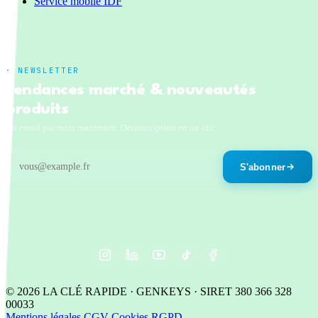
Service mobile IDF
· NEWSLETTER
Tendances marché & nouveautés
produits
Un email par mois maximum. Désinscription en un clic.
S'abonner
© 2026 LA CLÉ RAPIDE · GENKEYS · SIRET 380 366 328
00033
Mentions légales
CGV
Cookies
RGPD