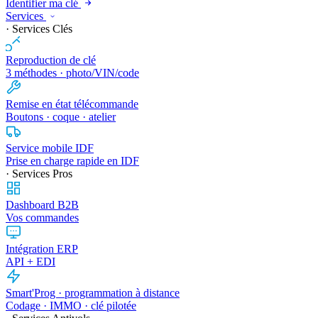
Identifier ma clé
Services
· Services Clés
Reproduction de clé
3 méthodes · photo/VIN/code
Remise en état télécommande
Boutons · coque · atelier
Service mobile IDF
Prise en charge rapide en IDF
· Services Pros
Dashboard B2B
Vos commandes
Intégration ERP
API + EDI
Smart'Prog · programmation à distance
Codage · IMMO · clé pilotée