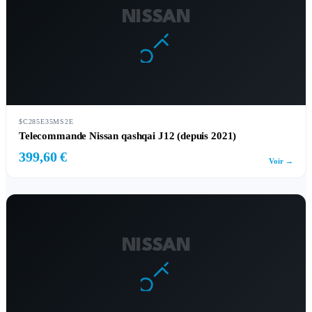
NISSAN
$C285E35MS2E
Telecommande Nissan qashqai J12 (depuis 2021)
399,60 €
Voir →
NISSAN