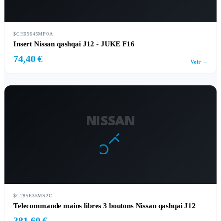
$CH05645MP0A
Insert Nissan qashqai J12 - JUKE F16
74,40 €
Voir →
NISSAN
$C285E35MS2C
Telecommande mains libres 3 boutons Nissan qashqai J12
381,60 €