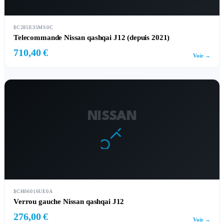
$C285E35MS0C
Telecommande Nissan qashqai J12 (depuis 2021)
710,40 €
Voir →
NISSAN
$CH06016UE0A
Verrou gauche Nissan qashqai J12
276,00 €
Voir →