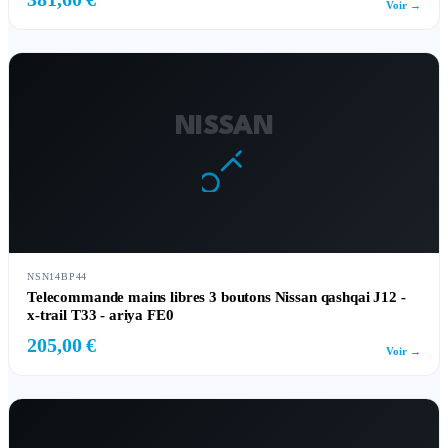
Voir →
NISSAN
NSN14BP44
Telecommande mains libres 3 boutons Nissan qashqai J12 -
x-trail T33 - ariya FE0
205,00 €
Voir →