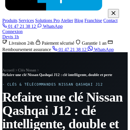
Produits
Services
Solutions Pro
Atelier
Blog
Franchise
Contact
01 47 21 38 12
WhatsApp
Connexion
Devis 1h
Livraison 24h
Paiement sécurisé
Garantie 1 an
Remboursement assurance
01 47 21 38 12
WhatsApp
Accueil
Clés Nissan
Refaire une clé Nissan Qashqai J12 : clé intelligente, double et perte
· CLÉS & TÉLÉCOMMANDES NISSAN QASHQAI J12
Refaire une clé Nissan
Qashqai J12 : clé
intelligente, double et