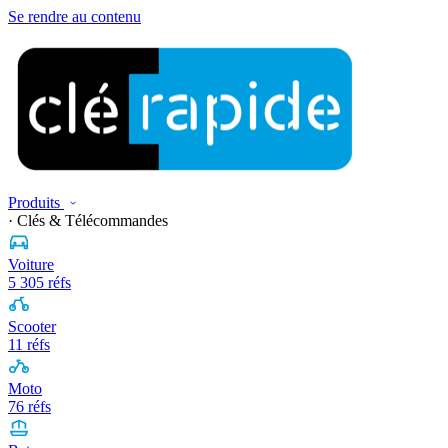
Se rendre au contenu
Produits
· Clés & Télécommandes
Voiture
5 305 réfs
Scooter
11 réfs
Moto
76 réfs