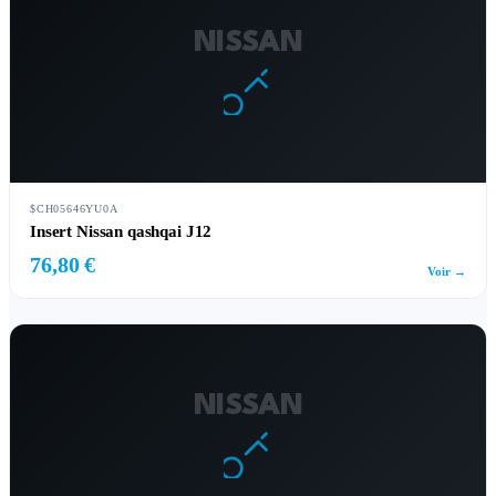
NISSAN
$CH05646YU0A
Insert Nissan qashqai J12
76,80 €
Voir →
NISSAN