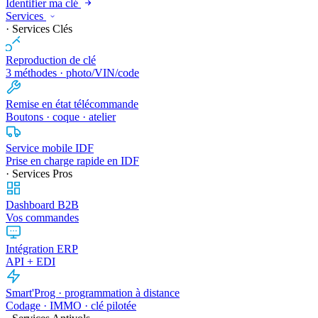
Identifier ma clé
Services
· Services Clés
Reproduction de clé
3 méthodes · photo/VIN/code
Remise en état télécommande
Boutons · coque · atelier
Service mobile IDF
Prise en charge rapide en IDF
· Services Pros
Dashboard B2B
Vos commandes
Intégration ERP
API + EDI
Smart'Prog · programmation à distance
Codage · IMMO · clé pilotée