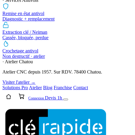
· Services Antivols
Remise en état antivol
Diagnostic + remplacement
Extraction clé / Neiman
Cassée, bloquée, perdue
Crochetage antivol
Non destructif · atelier
· Atelier Chatou
Atelier CNC depuis 1957. Sur RDV. 78400 Chatou.
Visiter l'atelier →
Solutions Pro
Atelier
Blog
Franchise
Contact
Devis 1h
Connexion