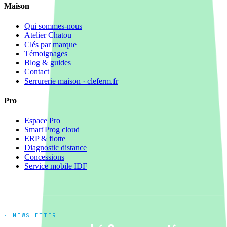
Maison
Qui sommes-nous
Atelier Chatou
Clés par marque
Témoignages
Blog & guides
Contact
Serrurerie maison · cleferm.fr
Pro
Espace Pro
Smart'Prog cloud
ERP & flotte
Diagnostic distance
Concessions
Service mobile IDF
· NEWSLETTER