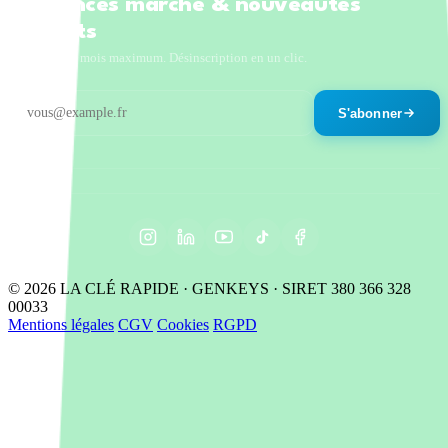
Tendances marché & nouveautés
produits
Un email par mois maximum. Désinscription en un clic.
S'abonner
© 2026 LA CLÉ RAPIDE · GENKEYS · SIRET 380 366 328
00033
Mentions légales
CGV
Cookies
RGPD