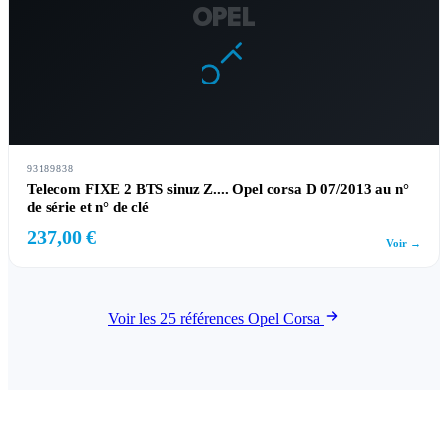
OPEL
93189838
Telecom FIXE 2 BTS sinuz Z.... Opel corsa D 07/2013 au n°
de série et n° de clé
237,00 €
Voir →
Voir les 25 références Opel Corsa