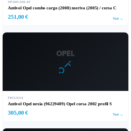
OP100CA04-AF
Antivol Opel combo cargo (2008) meriva (2005) / corsa C
251,00 €
Voir →
OPEL
FRCL0316
Antivol Opel nexia (96229489) Opel corsa 2002 profil S
305,00 €
Voir →