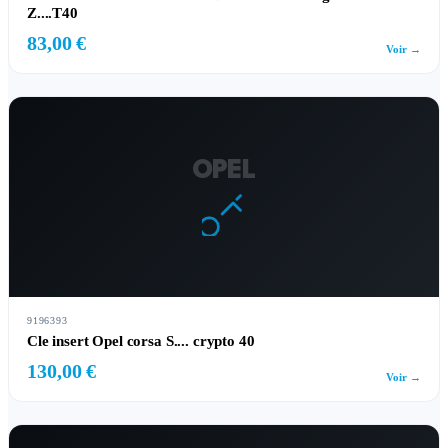
Z....T40
83,00 €
Voir →
OPEL
9196393
Cle insert Opel corsa S.... crypto 40
130,00 €
Voir →