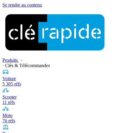
Se rendre au contenu
Produits
· Clés & Télécommandes
Voiture
5 305 réfs
Scooter
11 réfs
Moto
76 réfs