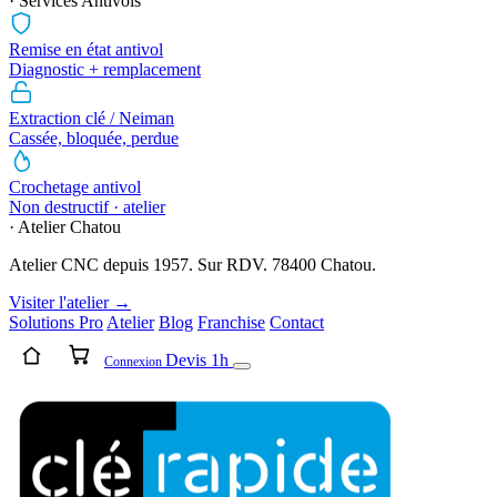
· Services Antivols
Remise en état antivol
Diagnostic + remplacement
Extraction clé / Neiman
Cassée, bloquée, perdue
Crochetage antivol
Non destructif · atelier
· Atelier Chatou
Atelier CNC depuis 1957. Sur RDV. 78400 Chatou.
Visiter l'atelier →
Solutions Pro
Atelier
Blog
Franchise
Contact
Devis 1h
Connexion