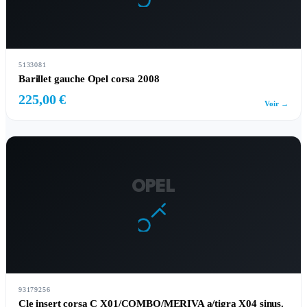
5133081
Barillet gauche Opel corsa 2008
225,00 €
Voir →
OPEL
93179256
Cle insert corsa C X01/COMBO/MERIVA a/tigra X04 sinus.