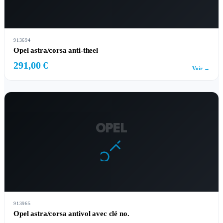
913694
Opel astra/corsa anti-theel
291,00 €
Voir →
OPEL
913965
Opel astra/corsa antivol avec clé no.