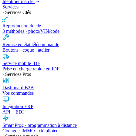
Identifier ma clé
Services
· Services Clés
Reproduction de clé
3 méthodes · photo/VIN/code
Remise en état télécommande
Boutons · coque · atelier
Service mobile IDF
Prise en charge rapide en IDF
· Services Pros
Dashboard B2B
Vos commandes
Intégration ERP
API + EDI
Smart'Prog · programmation à distance
Codage · IMMO · clé pilotée