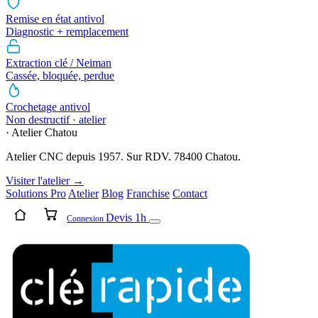
Remise en état antivol
Diagnostic + remplacement
Extraction clé / Neiman
Cassée, bloquée, perdue
Crochetage antivol
Non destructif · atelier
· Atelier Chatou
Atelier CNC depuis 1957. Sur RDV. 78400 Chatou.
Visiter l'atelier →
Solutions Pro
Atelier
Blog
Franchise
Contact
Devis 1h
Connexion