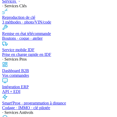
Services
· Services Clés
Reproduction de clé
3 méthodes · photo/VIN/code
Remise en état télécommande
Boutons · coque · atelier
Service mobile IDF
Prise en charge rapide en IDF
· Services Pros
Dashboard B2B
Vos commandes
Intégration ERP
API + EDI
Smart'Prog · programmation à distance
Codage · IMMO · clé pilotée
· Services Antivols