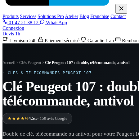
Produits
Services
Solutions Pro
Atelier
Blog
Franchise
Contact
01 47 21 38 12
WhatsApp
Connexion
Devis 1h
Livraison 24h
Paiement sécurisé
Garantie 1 an
Rembour
Accueil
Clés Peugeot
Clé Peugeot 107 : double, télécommande, antivol
· CLÉS & TÉLÉCOMMANDES PEUGEOT 107
Clé Peugeot 107 : doubl
télécommande, antivol
★★★★½
4,5/5
· 159 avis Google
Double de clé, télécommande ou antivol pour votre Peugeot 10