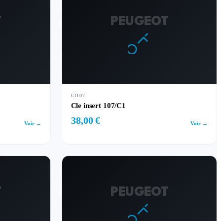
T
PEUGEOT
CI107
Cle insert 107/C1
38,00 €
Voir →
Voir →
T
PEUGEOT