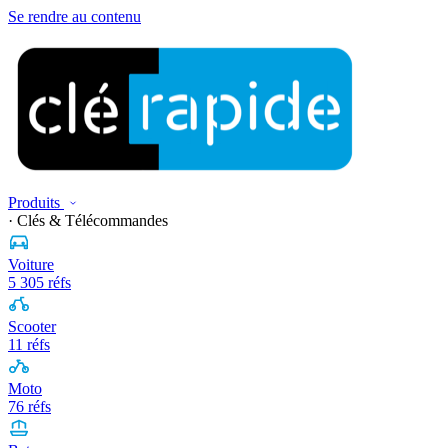
Se rendre au contenu
Produits
· Clés & Télécommandes
Voiture
5 305 réfs
Scooter
11 réfs
Moto
76 réfs