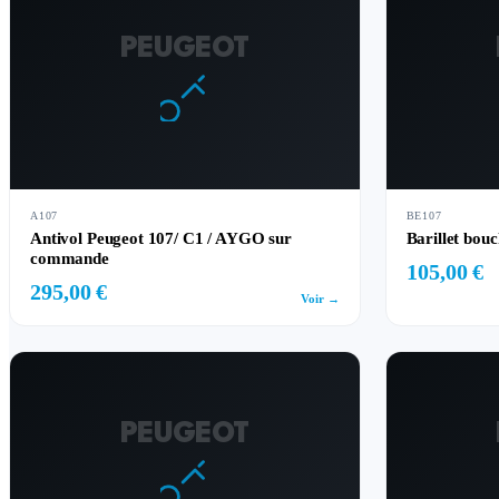
PEUGEOT
A107
BE107
Antivol Peugeot 107/ C1 / AYGO sur
Barillet bo
commande
105,00 €
295,00 €
Voir →
PEUGEOT