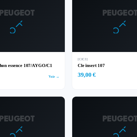
PEUGEOT
PEUGEO
[CIC3]
uchon essence 107/AYGO/C1
Cle insert 107
39,00 €
Voir →
PEUGEOT
PEUGEO