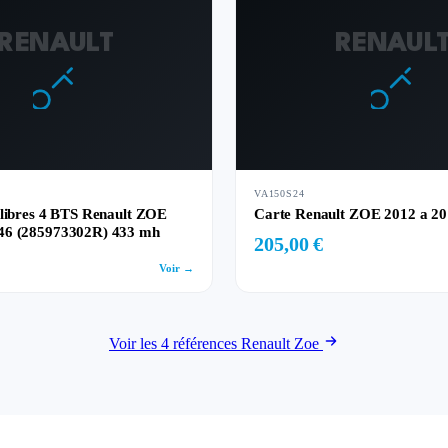
RENAULT
RENAUL
VA150S24
 libres 4 BTS Renault ZOE
Carte Renault ZOE 2012 a 2
46 (285973302R) 433 mh
205,00 €
Voir →
Voir les 4 références Renault Zoe