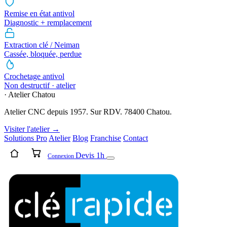
Remise en état antivol
Diagnostic + remplacement
Extraction clé / Neiman
Cassée, bloquée, perdue
Crochetage antivol
Non destructif · atelier
· Atelier Chatou
Atelier CNC depuis 1957. Sur RDV. 78400 Chatou.
Visiter l'atelier →
Solutions Pro
Atelier
Blog
Franchise
Contact
Devis 1h
Connexion