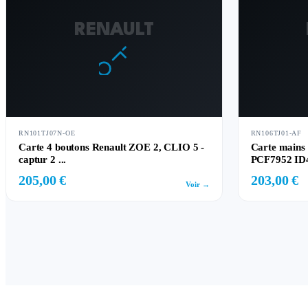
RENAULT
RN101TJ07N-OE
RN106TJ01-AF
Carte 4 boutons Renault ZOE 2, CLIO 5 -
Carte mains
captur 2 ...
PCF7952 ID
205,00 €
203,00 €
Voir →