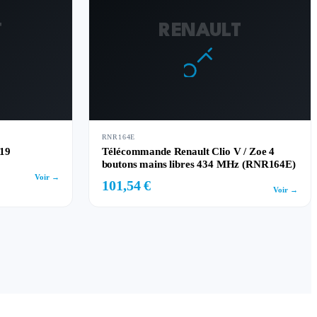
T
RENAULT
RNR164E
019
Télécommande Renault Clio V / Zoe 4
boutons mains libres 434 MHz (RNR164E)
Voir →
101,54 €
Voir →