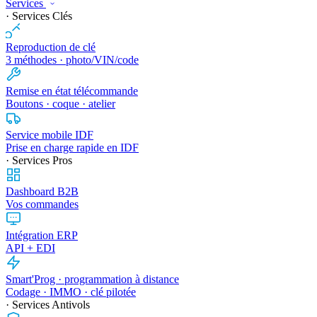
Services
· Services Clés
Reproduction de clé
3 méthodes · photo/VIN/code
Remise en état télécommande
Boutons · coque · atelier
Service mobile IDF
Prise en charge rapide en IDF
· Services Pros
Dashboard B2B
Vos commandes
Intégration ERP
API + EDI
Smart'Prog · programmation à distance
Codage · IMMO · clé pilotée
· Services Antivols