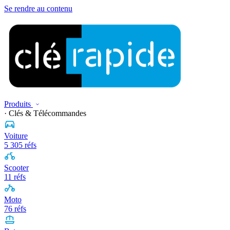
Se rendre au contenu
Produits
· Clés & Télécommandes
Voiture
5 305 réfs
Scooter
11 réfs
Moto
76 réfs