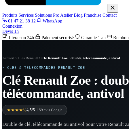
Produits
Services
Solutions Pro
Atelier
Blog
Franchise
Contact
01 47 21 38 12
WhatsApp
Connexion
Devis 1h
Livraison 24h
Paiement sécurisé
Garantie 1 an
Rembour
Accueil
Clés Renault
Clé Renault Zoe : double, télécommande, antivol
· CLÉS & TÉLÉCOMMANDES RENAULT ZOE
Clé Renault Zoe : doub
télécommande, antivol
★★★★½
4,5/5
· 159 avis Google
Double de clé, télécommande ou antivol pour votre Renault Zo