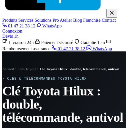
Produits
Services
Solutions Pro
Atelier
Blog
Franchise
Contact
01 47 21 38 12
WhatsApp
Connexion
Devis 1h
Livraison 24h
Paiement sécurisé
Garantie 1 an
Remboursement assurance
01 47 21 38 12
WhatsApp
Accueil
Clés Toyota
Clé Toyota Hilux : double, télécommande, antivol
· CLÉS & TÉLÉCOMMANDES TOYOTA HILUX
Clé Toyota Hilux :
double,
télécommande, antivol