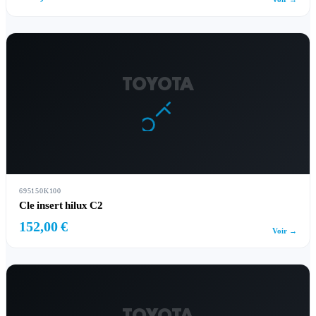
TOYOTA
695150K100
Cle insert hilux C2
152,00 €
Voir →