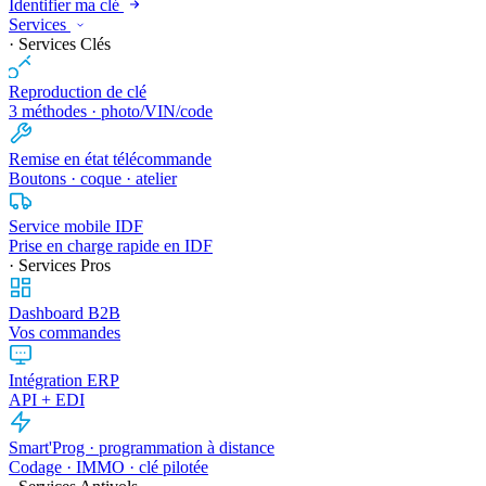
Identifier ma clé
Services
· Services Clés
Reproduction de clé
3 méthodes · photo/VIN/code
Remise en état télécommande
Boutons · coque · atelier
Service mobile IDF
Prise en charge rapide en IDF
· Services Pros
Dashboard B2B
Vos commandes
Intégration ERP
API + EDI
Smart'Prog · programmation à distance
Codage · IMMO · clé pilotée