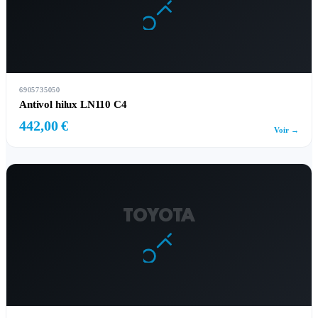
6905735050
Antivol hilux LN110 C4
442,00 €
Voir →
TOYOTA