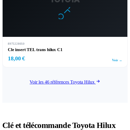
TOYOTA
8975228050
Cle insert TEL trans hilux C1
18,00 €
Voir →
Voir les 46 références Toyota Hilux
Clé et télécommande Toyota Hilux