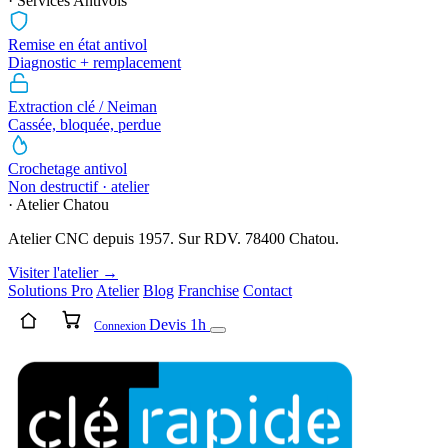
· Services Antivols
Remise en état antivol
Diagnostic + remplacement
Extraction clé / Neiman
Cassée, bloquée, perdue
Crochetage antivol
Non destructif · atelier
· Atelier Chatou
Atelier CNC depuis 1957. Sur RDV. 78400 Chatou.
Visiter l'atelier →
Solutions Pro
Atelier
Blog
Franchise
Contact
Devis 1h
Connexion