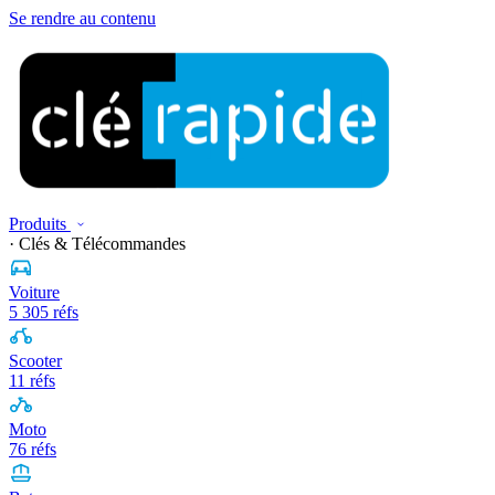
Se rendre au contenu
Produits
· Clés & Télécommandes
Voiture
5 305 réfs
Scooter
11 réfs
Moto
76 réfs