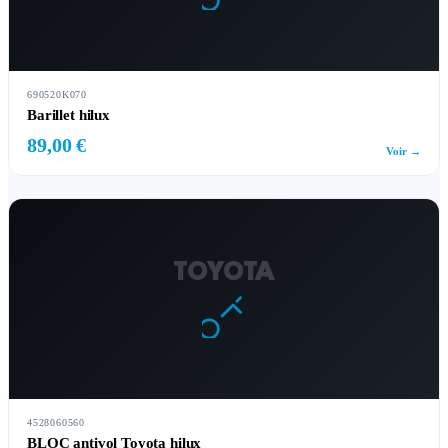
690520K070
Barillet hilux
89,00 €
Voir →
TOYOTA
4528060560
BLOC antivol Toyota hilux