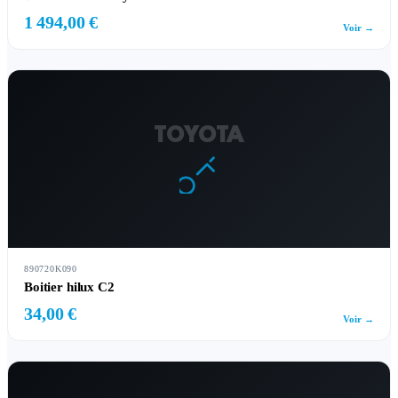
1 494,00 €
Voir →
TOYOTA
890720K090
Boitier hilux C2
34,00 €
Voir →