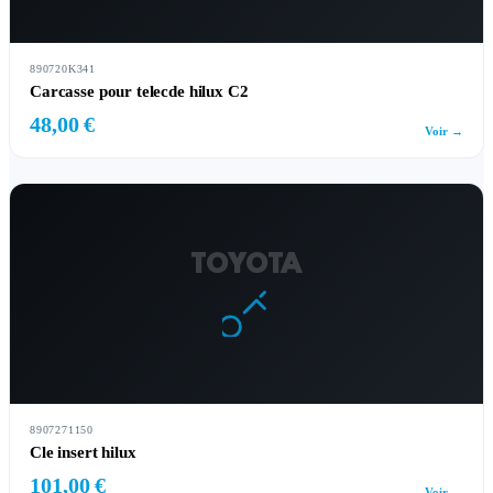
890720K341
Carcasse pour telecde hilux C2
48,00 €
Voir →
TOYOTA
8907271150
Cle insert hilux
101,00 €
Voir →