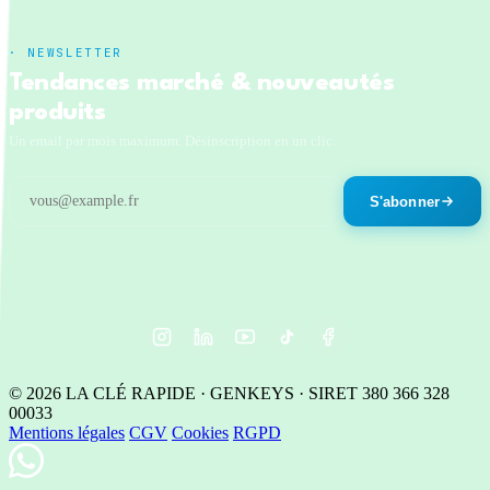
· NEWSLETTER
Tendances marché & nouveautés
produits
Un email par mois maximum. Désinscription en un clic.
S'abonner
© 2026 LA CLÉ RAPIDE · GENKEYS · SIRET 380 366 328
00033
Mentions légales
CGV
Cookies
RGPD