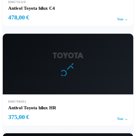
6905735110
Antivol Toyota hilux C4
478,00 €
Voir →
TOYOTA
690570K051
Antivol Toyota hilux HR
375,00 €
Voir →