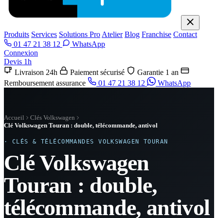
Produits
Services
Solutions Pro
Atelier
Blog
Franchise
Contact
01 47 21 38 12
WhatsApp
Connexion
Devis 1h
Livraison 24h
Paiement sécurisé
Garantie 1 an
Remboursement assurance
01 47 21 38 12
WhatsApp
Accueil
Clés Volkswagen
Clé Volkswagen Touran : double, télécommande, antivol
· CLÉS & TÉLÉCOMMANDES VOLKSWAGEN TOURAN
Clé Volkswagen
Touran : double,
télécommande, antivol