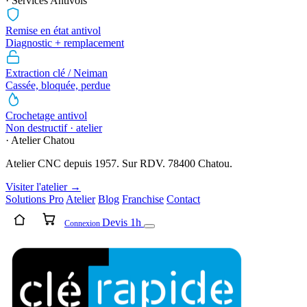
· Services Antivols
Remise en état antivol
Diagnostic + remplacement
Extraction clé / Neiman
Cassée, bloquée, perdue
Crochetage antivol
Non destructif · atelier
· Atelier Chatou
Atelier CNC depuis 1957. Sur RDV. 78400 Chatou.
Visiter l'atelier →
Solutions Pro
Atelier
Blog
Franchise
Contact
Devis 1h
Connexion