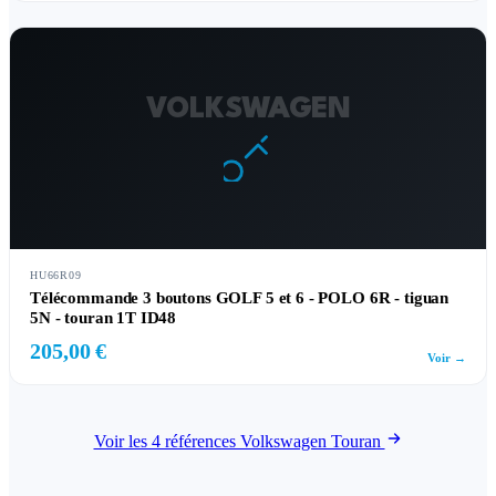
VOLKSWAGEN
HU66R09
Télécommande 3 boutons GOLF 5 et 6 - POLO 6R - tiguan
5N - touran 1T ID48
205,00 €
Voir →
Voir les 4 références Volkswagen Touran