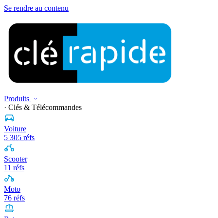
Se rendre au contenu
Produits
· Clés & Télécommandes
Voiture
5 305 réfs
Scooter
11 réfs
Moto
76 réfs