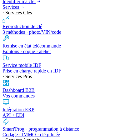
Identifier ma clé
Services
· Services Clés
Reproduction de clé
3 méthodes · photo/VIN/code
Remise en état télécommande
Boutons · coque · atelier
Service mobile IDF
Prise en charge rapide en IDF
· Services Pros
Dashboard B2B
Vos commandes
Intégration ERP
API + EDI
Smart'Prog · programmation à distance
Codage · IMMO · clé pilotée