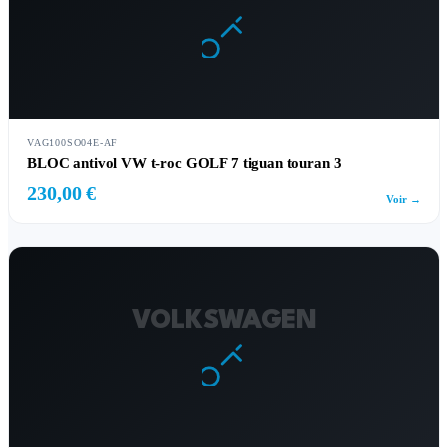
VAG100SO04E-AF
BLOC antivol VW t-roc GOLF 7 tiguan touran 3
230,00 €
Voir →
VOLKSWAGEN