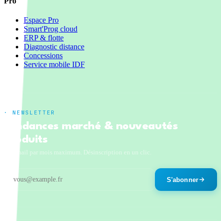
Pro
Espace Pro
Smart'Prog cloud
ERP & flotte
Diagnostic distance
Concessions
Service mobile IDF
· NEWSLETTER
Tendances marché & nouveautés
produits
Un email par mois maximum. Désinscription en un clic.
S'abonner