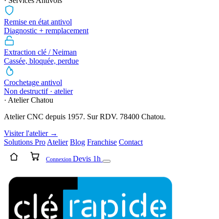
· Services Antivols
Remise en état antivol
Diagnostic + remplacement
Extraction clé / Neiman
Cassée, bloquée, perdue
Crochetage antivol
Non destructif · atelier
· Atelier Chatou
Atelier CNC depuis 1957. Sur RDV. 78400 Chatou.
Visiter l'atelier →
Solutions Pro
Atelier
Blog
Franchise
Contact
Devis 1h
Connexion