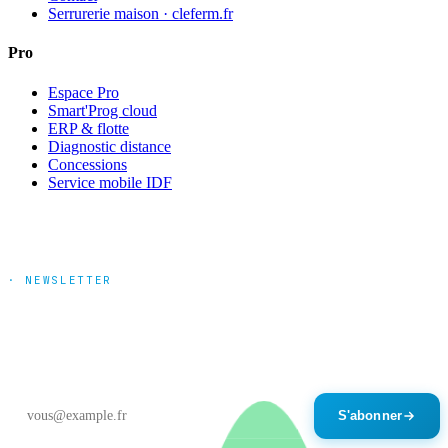
Serrurerie maison · cleferm.fr
Pro
Espace Pro
Smart'Prog cloud
ERP & flotte
Diagnostic distance
Concessions
Service mobile IDF
· NEWSLETTER
Tendances marché & nouveautés
produits
Un email par mois maximum. Désinscription en un clic.
S'abonner