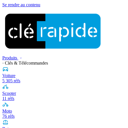
Se rendre au contenu
Produits
· Clés & Télécommandes
Voiture
5 305 réfs
Scooter
11 réfs
Moto
76 réfs