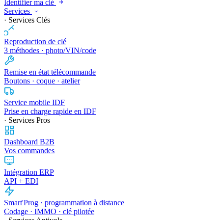
Identifier ma clé
Services
· Services Clés
Reproduction de clé
3 méthodes · photo/VIN/code
Remise en état télécommande
Boutons · coque · atelier
Service mobile IDF
Prise en charge rapide en IDF
· Services Pros
Dashboard B2B
Vos commandes
Intégration ERP
API + EDI
Smart'Prog · programmation à distance
Codage · IMMO · clé pilotée