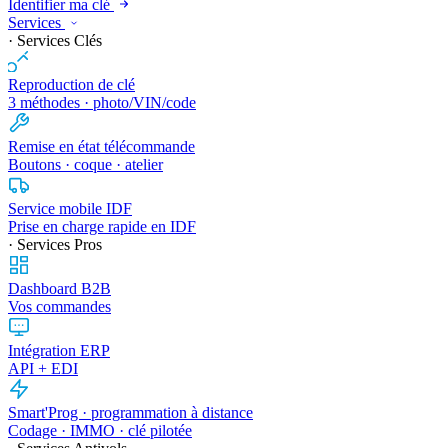
Identifier ma clé
Services
· Services Clés
Reproduction de clé
3 méthodes · photo/VIN/code
Remise en état télécommande
Boutons · coque · atelier
Service mobile IDF
Prise en charge rapide en IDF
· Services Pros
Dashboard B2B
Vos commandes
Intégration ERP
API + EDI
Smart'Prog · programmation à distance
Codage · IMMO · clé pilotée