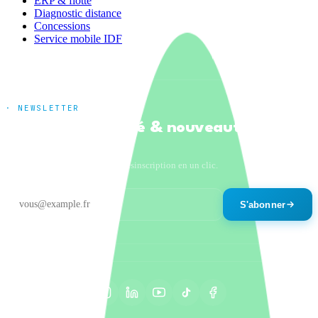
ERP & flotte
Diagnostic distance
Concessions
Service mobile IDF
· NEWSLETTER
Tendances marché & nouveautés
produits
Un email par mois maximum. Désinscription en un clic.
S'abonner