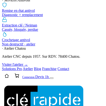
· Services Antivols
Remise en état antivol
Diagnostic + remplacement
Extraction clé / Neiman
Cassée, bloquée, perdue
Crochetage antivol
Non destructif · atelier
· Atelier Chatou
Atelier CNC depuis 1957. Sur RDV. 78400 Chatou.
Visiter l'atelier →
Solutions Pro
Atelier
Blog
Franchise
Contact
Devis 1h
Connexion