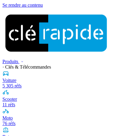
Se rendre au contenu
Produits
· Clés & Télécommandes
Voiture
5 305 réfs
Scooter
11 réfs
Moto
76 réfs