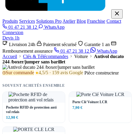
Produits
Services
Solutions Pro
Atelier
Blog
Franchise
Contact
01 47 21 38 12
WhatsApp
Connexion
Devis 1h
Livraison 24h
Paiement sécurisé
Garantie 1 an
Remboursement assurance
01 47 21 38 12
WhatsApp
Accueil
Clés & Télécommandes
Voiture
Antivol ducato
244 /boxer/jumper sans barillet
Sur commande
4,5/5 · 159 avis Google
Pièce constructeur
SOUVENT ACHETÉS ENSEMBLE
Porte Clé Voiture LCR
Pochette RFID de protection anti
7,90 €
vol relais
12,90 €