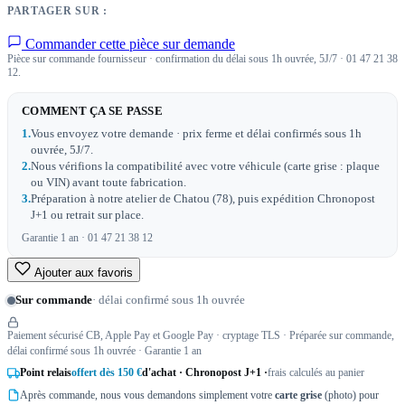
PARTAGER SUR :
Commander cette pièce sur demande
Pièce sur commande fournisseur · confirmation du délai sous 1h ouvrée, 5J/7 · 01 47 21 38
12.
COMMENT ÇA SE PASSE
1.
Vous envoyez votre demande · prix ferme et délai confirmés sous 1h
ouvrée, 5J/7.
2.
Nous vérifions la compatibilité avec votre véhicule (carte grise : plaque
ou VIN) avant toute fabrication.
3.
Préparation à notre atelier de Chatou (78), puis expédition Chronopost
J+1 ou retrait sur place.
Garantie 1 an · 01 47 21 38 12
Ajouter aux favoris
Sur commande
· délai confirmé sous 1h ouvrée
Paiement sécurisé CB, Apple Pay et Google Pay · cryptage TLS · Préparée sur commande,
délai confirmé sous 1h ouvrée · Garantie 1 an
Point relais
offert dès 150 €
d'achat · Chronopost J+1 ·
frais calculés au panier
Après commande, nous vous demandons simplement votre
carte grise
(photo) pour