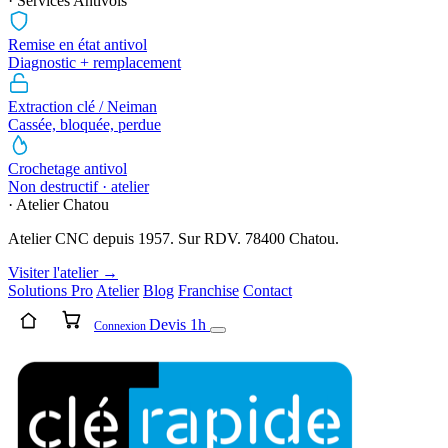
· Services Antivols
Remise en état antivol
Diagnostic + remplacement
Extraction clé / Neiman
Cassée, bloquée, perdue
Crochetage antivol
Non destructif · atelier
· Atelier Chatou
Atelier CNC depuis 1957. Sur RDV. 78400 Chatou.
Visiter l'atelier →
Solutions Pro
Atelier
Blog
Franchise
Contact
Devis 1h
Connexion