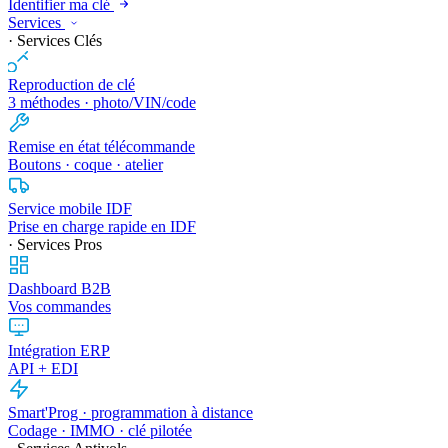
Identifier ma clé
Services
· Services Clés
Reproduction de clé
3 méthodes · photo/VIN/code
Remise en état télécommande
Boutons · coque · atelier
Service mobile IDF
Prise en charge rapide en IDF
· Services Pros
Dashboard B2B
Vos commandes
Intégration ERP
API + EDI
Smart'Prog · programmation à distance
Codage · IMMO · clé pilotée