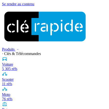
Se rendre au contenu
Produits
· Clés & Télécommandes
Voiture
5 305 réfs
Scooter
11 réfs
Moto
76 réfs