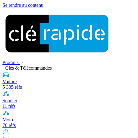
Se rendre au contenu
Produits
· Clés & Télécommandes
Voiture
5 305 réfs
Scooter
11 réfs
Moto
76 réfs