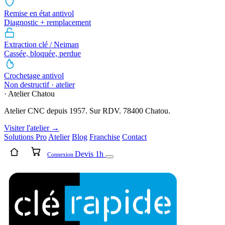
Remise en état antivol
Diagnostic + remplacement
Extraction clé / Neiman
Cassée, bloquée, perdue
Crochetage antivol
Non destructif · atelier
· Atelier Chatou
Atelier CNC depuis 1957. Sur RDV. 78400 Chatou.
Visiter l'atelier →
Solutions Pro
Atelier
Blog
Franchise
Contact
Devis 1h
Connexion