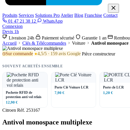
Produits
Services
Solutions Pro
Atelier
Blog
Franchise
Contact
01 47 21 38 12
WhatsApp
Connexion
Devis 1h
Livraison 24h
Paiement sécurisé
Garantie 1 an
Rembour
Accueil
Clés & Télécommandes
Voiture
Antivol monospace 
Sur commande
4,5/5 · 159 avis Google
Pièce constructeur
SOUVENT ACHETÉS ENSEMBLE
Porte Clé Voiture LCR
Porte cle LCR
Pochette RFID de
7,90 €
1,20 €
protection anti vol relais
12,90 €
Citroen
Réf. 253167
Antivol monospace multiplexe