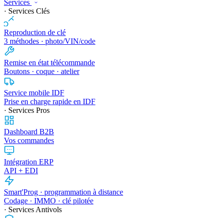
Services
· Services Clés
Reproduction de clé
3 méthodes · photo/VIN/code
Remise en état télécommande
Boutons · coque · atelier
Service mobile IDF
Prise en charge rapide en IDF
· Services Pros
Dashboard B2B
Vos commandes
Intégration ERP
API + EDI
Smart'Prog · programmation à distance
Codage · IMMO · clé pilotée
· Services Antivols