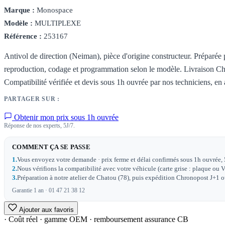
Marque :
Monospace
Modèle :
MULTIPLEXE
Référence :
253167
Antivol de direction (Neiman), pièce d'origine constructeur. Préparée p
reproduction, codage et programmation selon le modèle. Livraison Ch
Compatibilité vérifiée et devis sous 1h ouvrée par nos techniciens, en 
PARTAGER SUR :
Obtenir mon prix sous 1h ouvrée
Réponse de nos experts, 5J/7.
COMMENT ÇA SE PASSE
1.
Vous envoyez votre demande · prix ferme et délai confirmés sous 1h ouvrée, 
2.
Nous vérifions la compatibilité avec votre véhicule (carte grise : plaque ou V
3.
Préparation à notre atelier de Chatou (78), puis expédition Chronopost J+1 ou 
Garantie 1 an · 01 47 21 38 12
Ajouter aux favoris
· Coût réel · gamme OEM · remboursement assurance CB