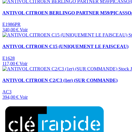
ANTIVOL CITROEN BERLINGO PARTNER M59/PICASSO/
E1986PR
340,00 €
Voir
S
ANTIVOL CITROEN C15 (UNIQUEMENT LE FAISCEAU)
E1628
117,00 €
Voir
Stock 
ANTIVOL CITROEN C2/C3 (1er) (SUR COMMANDE)
AC3
394,00 €
Voir