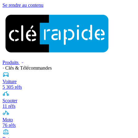
Se rendre au contenu
Produits
· Clés & Télécommandes
Voiture
5 305 réfs
Scooter
11 réfs
Moto
76 réfs