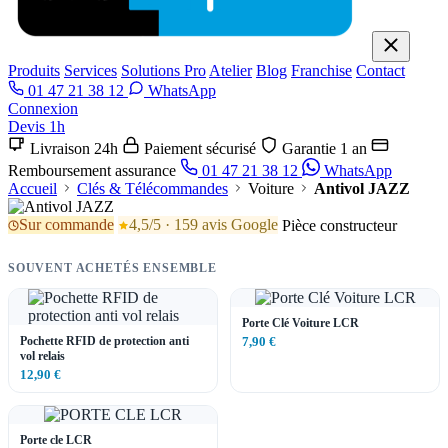
Produits
Services
Solutions Pro
Atelier
Blog
Franchise
Contact
01 47 21 38 12
WhatsApp
Connexion
Devis 1h
Livraison 24h
Paiement sécurisé
Garantie 1 an
Remboursement assurance
01 47 21 38 12
WhatsApp
Accueil
Clés & Télécommandes
Voiture
Antivol JAZZ
Sur commande
4,5/5 · 159 avis Google
Pièce constructeur
SOUVENT ACHETÉS ENSEMBLE
Porte Clé Voiture LCR
Pochette RFID de protection anti
7,90 €
vol relais
12,90 €
Porte cle LCR