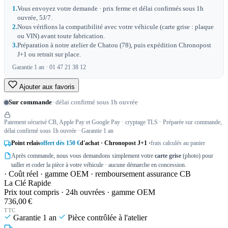
1.
Vous envoyez votre demande · prix ferme et délai confirmés sous 1h
ouvrée, 5J/7.
2.
Nous vérifions la compatibilité avec votre véhicule (carte grise : plaque
ou VIN) avant toute fabrication.
3.
Préparation à notre atelier de Chatou (78), puis expédition Chronopost
J+1 ou retrait sur place.
Garantie 1 an · 01 47 21 38 12
Ajouter aux favoris
Sur commande
· délai confirmé sous 1h ouvrée
Paiement sécurisé CB, Apple Pay et Google Pay · cryptage TLS · Préparée sur commande,
délai confirmé sous 1h ouvrée · Garantie 1 an
Point relais
offert dès 150 €
d'achat · Chronopost J+1 ·
frais calculés au panier
Après commande, nous vous demandons simplement votre
carte grise
(photo) pour
tailler et coder la pièce à votre véhicule · aucune démarche en concession.
· Coût réel · gamme OEM · remboursement assurance CB
La Clé Rapide
Prix tout compris · 24h ouvrées · gamme OEM
736,00 €
TTC
Garantie 1 an
Pièce contrôlée à l'atelier