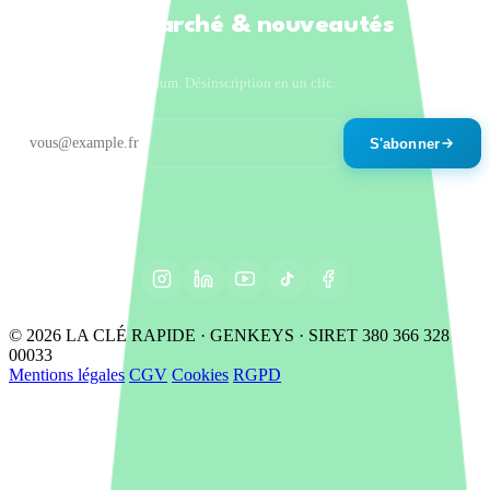
Tendances marché & nouveautés
produits
Un email par mois maximum. Désinscription en un clic.
S'abonner
© 2026 LA CLÉ RAPIDE · GENKEYS · SIRET 380 366 328
00033
Mentions légales
CGV
Cookies
RGPD