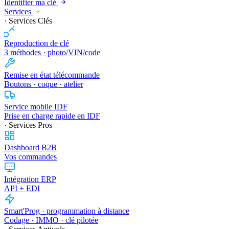
Identifier ma clé
Services
· Services Clés
Reproduction de clé
3 méthodes · photo/VIN/code
Remise en état télécommande
Boutons · coque · atelier
Service mobile IDF
Prise en charge rapide en IDF
· Services Pros
Dashboard B2B
Vos commandes
Intégration ERP
API + EDI
Smart'Prog · programmation à distance
Codage · IMMO · clé pilotée