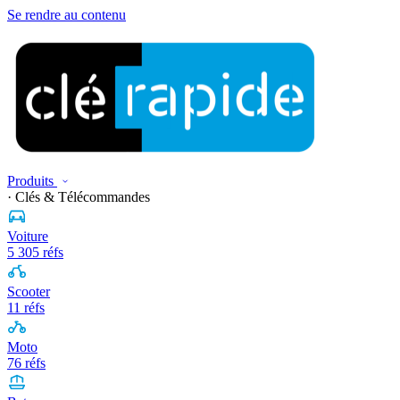
Se rendre au contenu
Produits
· Clés & Télécommandes
Voiture
5 305 réfs
Scooter
11 réfs
Moto
76 réfs