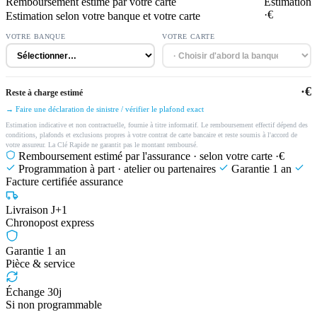
Remboursement estimé par votre carte
Estimation
·€
Estimation selon votre banque et votre carte
VOTRE BANQUE
VOTRE CARTE
·€
Reste à charge estimé
→ Faire une déclaration de sinistre / vérifier le plafond exact
Estimation indicative et non contractuelle, fournie à titre informatif. Le remboursement effectif dépend des
conditions, plafonds et exclusions propres à votre contrat de carte bancaire et reste soumis à l'accord de
votre assureur. La Clé Rapide ne garantit pas le montant remboursé.
Remboursement estimé par l'assurance · selon votre carte
·€
Programmation à part · atelier ou partenaires
Garantie 1 an
Facture certifiée assurance
Livraison J+1
Chronopost express
Garantie 1 an
Pièce & service
Échange 30j
Si non programmable