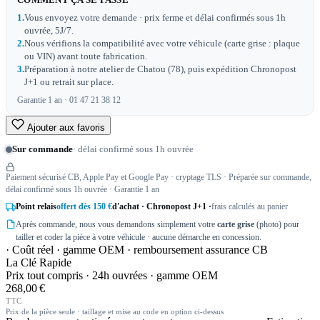
COMMENT ÇA SE PASSE
1.
Vous envoyez votre demande · prix ferme et délai confirmés sous 1h
ouvrée, 5J/7.
2.
Nous vérifions la compatibilité avec votre véhicule (carte grise : plaque
ou VIN) avant toute fabrication.
3.
Préparation à notre atelier de Chatou (78), puis expédition Chronopost
J+1 ou retrait sur place.
Garantie 1 an · 01 47 21 38 12
Ajouter aux favoris
Sur commande
· délai confirmé sous 1h ouvrée
Paiement sécurisé CB, Apple Pay et Google Pay · cryptage TLS · Préparée sur commande,
délai confirmé sous 1h ouvrée · Garantie 1 an
Point relais
offert dès 150 €
d'achat · Chronopost J+1 ·
frais calculés au panier
Après commande, nous vous demandons simplement votre
carte grise
(photo) pour
tailler et coder la pièce à votre véhicule · aucune démarche en concession.
· Coût réel · gamme OEM · remboursement assurance CB
La Clé Rapide
Prix tout compris · 24h ouvrées · gamme OEM
268,00 €
TTC
Prix de la pièce seule · taillage et mise au code en option ci-dessus