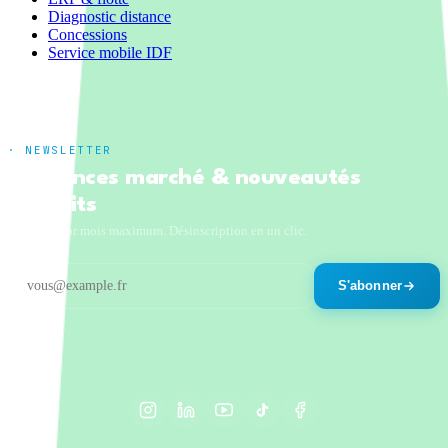
Diagnostic distance
Concessions
Service mobile IDF
· NEWSLETTER
Tendances marché & nouveautés
produits
Un email par mois maximum. Désinscription en un clic.
S'abonner