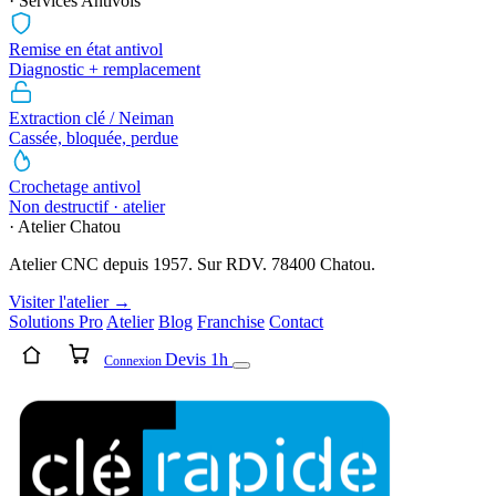
· Services Antivols
Remise en état antivol
Diagnostic + remplacement
Extraction clé / Neiman
Cassée, bloquée, perdue
Crochetage antivol
Non destructif · atelier
· Atelier Chatou
Atelier CNC depuis 1957. Sur RDV. 78400 Chatou.
Visiter l'atelier →
Solutions Pro
Atelier
Blog
Franchise
Contact
Devis 1h
Connexion