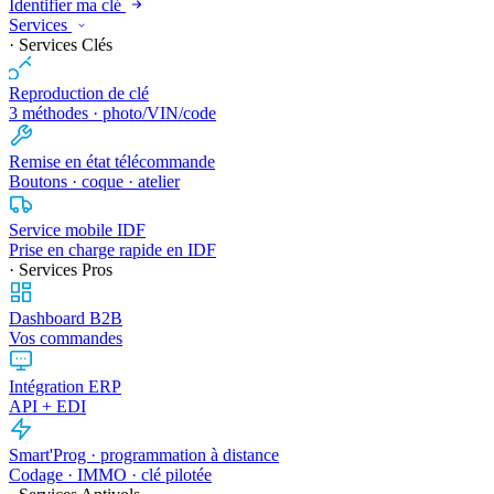
Identifier ma clé
Services
· Services Clés
Reproduction de clé
3 méthodes · photo/VIN/code
Remise en état télécommande
Boutons · coque · atelier
Service mobile IDF
Prise en charge rapide en IDF
· Services Pros
Dashboard B2B
Vos commandes
Intégration ERP
API + EDI
Smart'Prog · programmation à distance
Codage · IMMO · clé pilotée