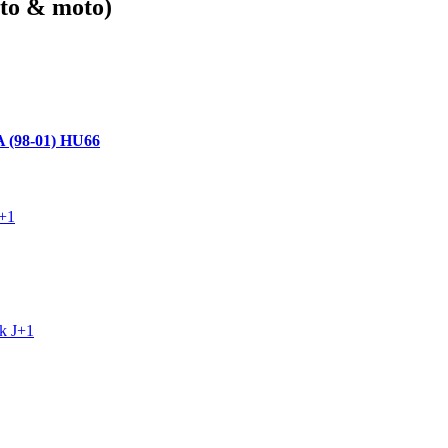
auto & moto)
 (98-01) HU66
J+1
k J+1