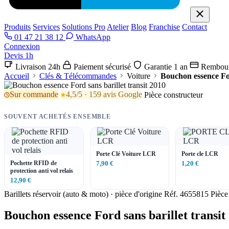
Produits
Services
Solutions Pro
Atelier
Blog
Franchise
Contact
01 47 21 38 12
WhatsApp
Connexion
Devis 1h
Livraison 24h
Paiement sécurisé
Garantie 1 an
Rembour
Accueil
Clés & Télécommandes
Voiture
Bouchon essence For
Sur commande
4,5/5 · 159 avis Google
Pièce constructeur
SOUVENT ACHETÉS ENSEMBLE
Porte Clé Voiture LCR
Porte cle LCR
Pochette RFID de
7,90 €
1,20 €
protection anti vol relais
12,90 €
Barillets réservoir (auto & moto) · pièce d'origine
Réf. 4655815
Pièce
Bouchon essence Ford sans barillet transit