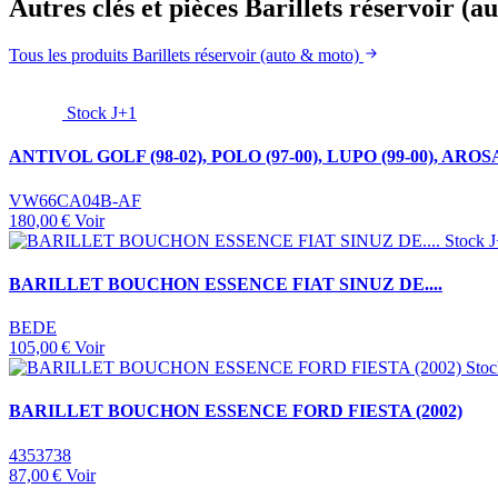
Autres clés et pièces Barillets réservoir (
Tous les produits Barillets réservoir (auto & moto)
Stock J+1
ANTIVOL GOLF (98-02), POLO (97-00), LUPO (99-00), AROSA
VW66CA04B-AF
180,00 €
Voir
Stock 
BARILLET BOUCHON ESSENCE FIAT SINUZ DE....
BEDE
105,00 €
Voir
Stoc
BARILLET BOUCHON ESSENCE FORD FIESTA (2002)
4353738
87,00 €
Voir