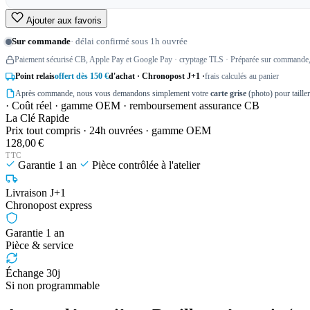
Ajouter aux favoris
Sur commande
· délai confirmé sous 1h ouvrée
Paiement sécurisé CB, Apple Pay et Google Pay · cryptage TLS · Préparée sur commande, 
Point relais
offert dès 150 €
d'achat · Chronopost J+1 ·
frais calculés au panier
Après commande, nous vous demandons simplement votre
carte grise
(photo) pour taille
· Coût réel · gamme OEM · remboursement assurance CB
La Clé Rapide
Prix tout compris · 24h ouvrées · gamme OEM
128,00 €
TTC
Garantie 1 an
Pièce contrôlée à l'atelier
Livraison J+1
Chronopost express
Garantie 1 an
Pièce & service
Échange 30j
Si non programmable