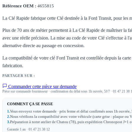
Référence OEM :
4655815
La Clé Rapide fabrique cette Clé destinée à la Ford Transit, pour les 
Plus de 70 ans de métier permettent à La Clé Rapide de maîtriser la fabr
avec une réelle précision. La mise au code de votre Clé s'effectue à l
alternative directe au passage en concession.
La compatibilité de votre clé Ford Transit est contrôlée depuis la carte
fabrication.
PARTAGER SUR :
Commander cette pièce sur demande
Pièce sur commande fournisseur · confirmation du délai sous 1h ouvrée, 5J/7 · 01 47 21 38 
COMMENT ÇA SE PASSE
1.
Vous envoyez votre demande · prix ferme et délai confirmés sous 1h ouvrée, 
2.
Nous vérifions la compatibilité avec votre véhicule (carte grise : plaque ou V
3.
Préparation à notre atelier de Chatou (78), puis expédition Chronopost J+1 ou 
Garantie 1 an · 01 47 21 38 12