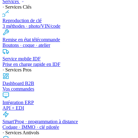
Services
· Services Clés
Reproduction de clé
3 méthodes · photo/VIN/code
Remise en état télécommande
Boutons · coque · atelier
Service mobile IDF
Prise en charge rapide en IDF
· Services Pros
Dashboard B2B
Vos commandes
Intégration ERP
API + EDI
Smart'Prog · programmation à distance
Codage · IMMO · clé pilotée
· Services Antivols