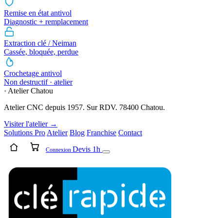
Remise en état antivol
Diagnostic + remplacement
Extraction clé / Neiman
Cassée, bloquée, perdue
Crochetage antivol
Non destructif · atelier
· Atelier Chatou
Atelier CNC depuis 1957. Sur RDV. 78400 Chatou.
Visiter l'atelier →
Solutions Pro
Atelier
Blog
Franchise
Contact
Devis 1h
Connexion