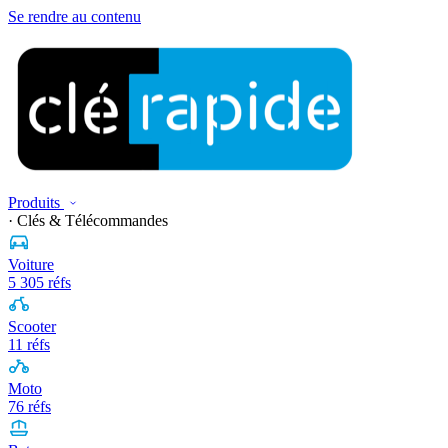
Se rendre au contenu
Produits
· Clés & Télécommandes
Voiture
5 305 réfs
Scooter
11 réfs
Moto
76 réfs