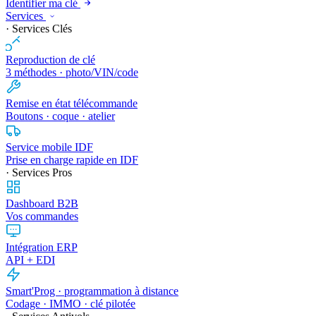
Identifier ma clé
Services
· Services Clés
Reproduction de clé
3 méthodes · photo/VIN/code
Remise en état télécommande
Boutons · coque · atelier
Service mobile IDF
Prise en charge rapide en IDF
· Services Pros
Dashboard B2B
Vos commandes
Intégration ERP
API + EDI
Smart'Prog · programmation à distance
Codage · IMMO · clé pilotée