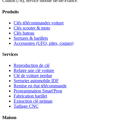
Chatou (78), service mobile Île-de-France.
Produits
Clés télécommandes voiture
Clés scooter & moto
Clés bateau
Serrures & barillets
Accessoires (UFO, piles, coques)
Services
Reproduction de clé
Refaire une clé voiture
Clé de voiture perdue
Serrurier automobile IDF
Remise en état télécommande
Programmation Smart'Prog
Fabrication barillet
Extraction clé neiman
Taillage CNC
Maison