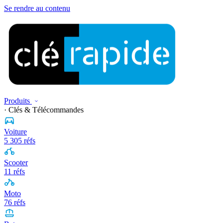
Se rendre au contenu
Produits
· Clés & Télécommandes
Voiture
5 305 réfs
Scooter
11 réfs
Moto
76 réfs