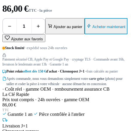
86,00 €
TTC · la pièce
−
+
Acheter maintenant
Ajouter au panier
Ajouter aux favoris
Stock limité
· expédié sous 24h ouvrées
Paiement sécurisé CB, Apple Pay et Google Pay · cryptage TLS · Commande avant 16h,
livraison le lendemain avant 13h · Garantie 1 an
Point relais
offert dès 150 €
d'achat · Chronopost J+1 ·
frais calculés au panier
Après commande, nous vous demandons simplement votre
carte grise
(photo) pour
tailler et coder la pièce à votre véhicule · aucune démarche en concession.
· Coût réel · gamme OEM · remboursement assurance CB
La Clé Rapide
Prix tout compris · 24h ouvrées · gamme OEM
86,00 €
TTC
Garantie 1 an
Pièce contrôlée à l'atelier
Livraison J+1