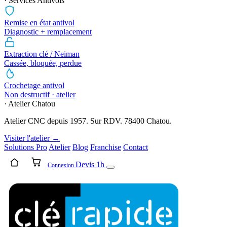
· Services Antivols
Remise en état antivol
Diagnostic + remplacement
Extraction clé / Neiman
Cassée, bloquée, perdue
Crochetage antivol
Non destructif · atelier
· Atelier Chatou
Atelier CNC depuis 1957. Sur RDV. 78400 Chatou.
Visiter l'atelier →
Solutions Pro
Atelier
Blog
Franchise
Contact
Devis 1h
Connexion