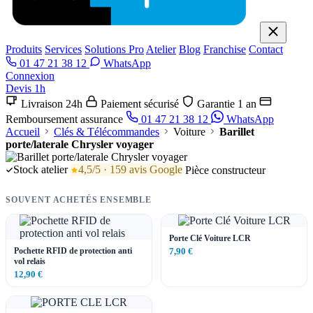
Produits
Services
Solutions Pro
Atelier
Blog
Franchise
Contact
01 47 21 38 12
WhatsApp
Connexion
Devis 1h
Livraison 24h
Paiement sécurisé
Garantie 1 an
Remboursement assurance
01 47 21 38 12
WhatsApp
Accueil
Clés & Télécommandes
Voiture
Barillet
porte/laterale Chrysler voyager
Stock atelier
4,5/5 · 159 avis Google
Pièce constructeur
SOUVENT ACHETÉS ENSEMBLE
Porte Clé Voiture LCR
Pochette RFID de protection anti
7,90 €
vol relais
12,90 €