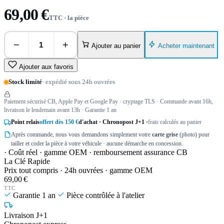
69,00 €
TTC · la pièce
−
+
Acheter maintenant
Ajouter au panier
Ajouter aux favoris
Stock limité
· expédié sous 24h ouvrées
Paiement sécurisé CB, Apple Pay et Google Pay · cryptage TLS · Commande avant 16h,
livraison le lendemain avant 13h · Garantie 1 an
Point relais
offert dès 150 €
d'achat · Chronopost J+1 ·
frais calculés au panier
Après commande, nous vous demandons simplement votre
carte grise
(photo) pour
tailler et coder la pièce à votre véhicule · aucune démarche en concession.
· Coût réel · gamme OEM · remboursement assurance CB
La Clé Rapide
Prix tout compris · 24h ouvrées · gamme OEM
69,00 €
TTC
Garantie 1 an
Pièce contrôlée à l'atelier
Livraison J+1