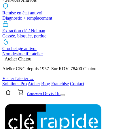
· Services Antivols
Remise en état antivol
Diagnostic + remplacement
Extraction clé / Neiman
Cassée, bloquée, perdue
Crochetage antivol
Non destructif · atelier
· Atelier Chatou
Atelier CNC depuis 1957. Sur RDV. 78400 Chatou.
Visiter l'atelier →
Solutions Pro
Atelier
Blog
Franchise
Contact
Devis 1h
Connexion