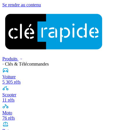
Se rendre au contenu
Produits
· Clés & Télécommandes
Voiture
5 305 réfs
Scooter
11 réfs
Moto
76 réfs