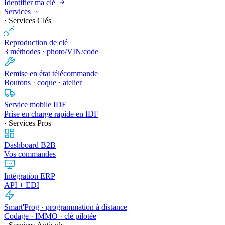
Identifier ma clé
Services
· Services Clés
Reproduction de clé
3 méthodes · photo/VIN/code
Remise en état télécommande
Boutons · coque · atelier
Service mobile IDF
Prise en charge rapide en IDF
· Services Pros
Dashboard B2B
Vos commandes
Intégration ERP
API + EDI
Smart'Prog · programmation à distance
Codage · IMMO · clé pilotée