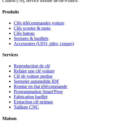
Chatou (78), service mobile Île-de-France.
Produits
Clés télécommandes voiture
Clés scooter & moto
Clés bateau
Serrures & barillets
Accessoires (UFO, piles, coques)
Services
Reproduction de clé
Refaire une clé voiture
Clé de voiture perdue
Serrurier automobile IDF
Remise en état télécommande
Programmation Smart'Prog
Fabrication barillet
Extraction clé neiman
Taillage CNC
Maison