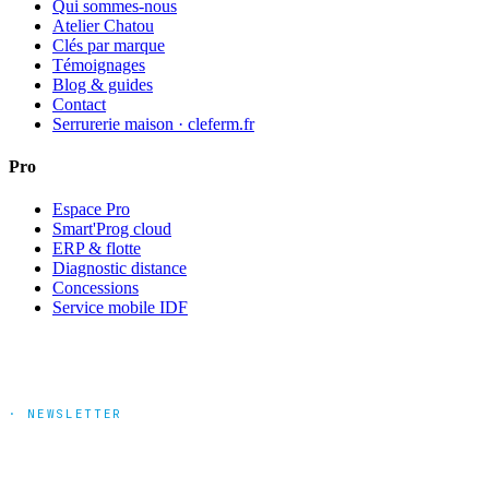
Qui sommes-nous
Atelier Chatou
Clés par marque
Témoignages
Blog & guides
Contact
Serrurerie maison · cleferm.fr
Pro
Espace Pro
Smart'Prog cloud
ERP & flotte
Diagnostic distance
Concessions
Service mobile IDF
· NEWSLETTER
Tendances marché & nouveautés
produits