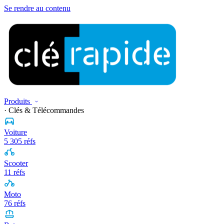
Se rendre au contenu
Produits
· Clés & Télécommandes
Voiture
5 305 réfs
Scooter
11 réfs
Moto
76 réfs