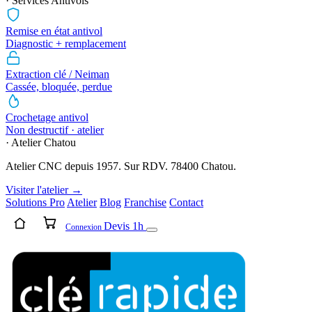
· Services Antivols
Remise en état antivol
Diagnostic + remplacement
Extraction clé / Neiman
Cassée, bloquée, perdue
Crochetage antivol
Non destructif · atelier
· Atelier Chatou
Atelier CNC depuis 1957. Sur RDV. 78400 Chatou.
Visiter l'atelier →
Solutions Pro
Atelier
Blog
Franchise
Contact
Devis 1h
Connexion