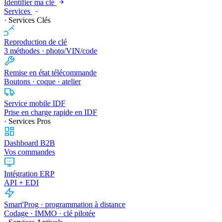
Identifier ma clé
Services
· Services Clés
Reproduction de clé
3 méthodes · photo/VIN/code
Remise en état télécommande
Boutons · coque · atelier
Service mobile IDF
Prise en charge rapide en IDF
· Services Pros
Dashboard B2B
Vos commandes
Intégration ERP
API + EDI
Smart'Prog · programmation à distance
Codage · IMMO · clé pilotée