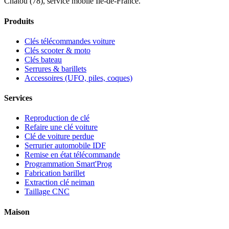
Chatou (78), service mobile Île-de-France.
Produits
Clés télécommandes voiture
Clés scooter & moto
Clés bateau
Serrures & barillets
Accessoires (UFO, piles, coques)
Services
Reproduction de clé
Refaire une clé voiture
Clé de voiture perdue
Serrurier automobile IDF
Remise en état télécommande
Programmation Smart'Prog
Fabrication barillet
Extraction clé neiman
Taillage CNC
Maison