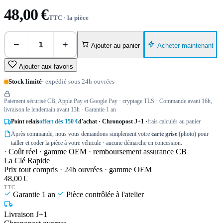
48,00 €
TTC · la pièce
−
+
Acheter maintenant
Ajouter au panier
Ajouter aux favoris
Stock limité
· expédié sous 24h ouvrées
Paiement sécurisé CB, Apple Pay et Google Pay · cryptage TLS · Commande avant 16h,
livraison le lendemain avant 13h · Garantie 1 an
Point relais
offert dès 150 €
d'achat · Chronopost J+1 ·
frais calculés au panier
Après commande, nous vous demandons simplement votre
carte grise
(photo) pour
tailler et coder la pièce à votre véhicule · aucune démarche en concession.
· Coût réel · gamme OEM · remboursement assurance CB
La Clé Rapide
Prix tout compris · 24h ouvrées · gamme OEM
48,00 €
TTC
Garantie 1 an
Pièce contrôlée à l'atelier
Livraison J+1