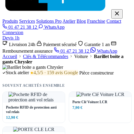
Produits
Services
Solutions Pro
Atelier
Blog
Franchise
Contact
01 47 21 38 12
WhatsApp
Connexion
Devis 1h
Livraison 24h
Paiement sécurisé
Garantie 1 an
Remboursement assurance
01 47 21 38 12
WhatsApp
Accueil
Clés & Télécommandes
Voiture
Barillet boite a
gants Chrysler
Stock atelier
4,5/5 · 159 avis Google
Pièce constructeur
SOUVENT ACHETÉS ENSEMBLE
Porte Clé Voiture LCR
Pochette RFID de protection anti
7,90 €
vol relais
12,90 €