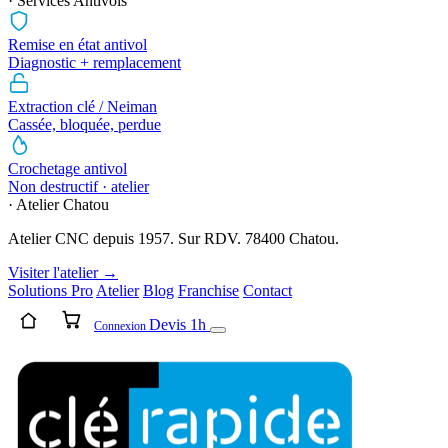
· Services Antivols
Remise en état antivol
Diagnostic + remplacement
Extraction clé / Neiman
Cassée, bloquée, perdue
Crochetage antivol
Non destructif · atelier
· Atelier Chatou
Atelier CNC depuis 1957. Sur RDV. 78400 Chatou.
Visiter l'atelier →
Solutions Pro
Atelier
Blog
Franchise
Contact
Devis 1h
Connexion