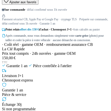
Ajouter aux favoris
Sur commande
· délai confirmé sous 1h ouvrée
Paiement sécurisé CB, Apple Pay et Google Pay · cryptage TLS · Préparée sur commande,
délai confirmé sous 1h ouvrée · Garantie 1 an
Point relais
offert dès 150 €
d'achat · Chronopost J+1 ·
frais calculés au panier
Après commande, nous vous demandons simplement votre
carte grise
(photo) pour
tailler et coder la pièce à votre véhicule · aucune démarche en concession.
· Coût réel · gamme OEM · remboursement assurance CB
La Clé Rapide
Prix tout compris · 24h ouvrées · gamme OEM
150,00 €
TTC
Garantie 1 an
Pièce contrôlée à l'atelier
Livraison J+1
Chronopost express
Garantie 1 an
Pièce & service
Échange 30j
Si non programmable