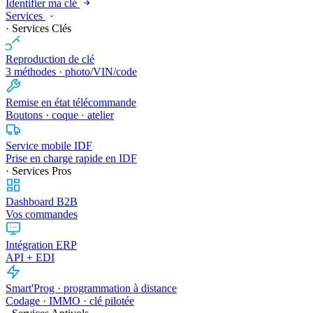
Identifier ma clé
Services
· Services Clés
Reproduction de clé
3 méthodes · photo/VIN/code
Remise en état télécommande
Boutons · coque · atelier
Service mobile IDF
Prise en charge rapide en IDF
· Services Pros
Dashboard B2B
Vos commandes
Intégration ERP
API + EDI
Smart'Prog · programmation à distance
Codage · IMMO · clé pilotée