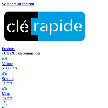
Se rendre au contenu
Produits
· Clés & Télécommandes
Voiture
5 305 réfs
Scooter
11 réfs
Moto
76 réfs