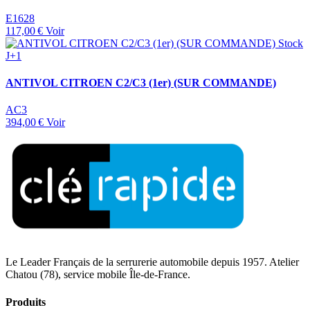
E1628
117,00 €
Voir
Stock
J+1
ANTIVOL CITROEN C2/C3 (1er) (SUR COMMANDE)
AC3
394,00 €
Voir
Le Leader Français de la serrurerie automobile depuis 1957. Atelier
Chatou (78), service mobile Île-de-France.
Produits