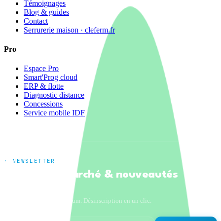
Témoignages
Blog & guides
Contact
Serrurerie maison · cleferm.fr
Pro
Espace Pro
Smart'Prog cloud
ERP & flotte
Diagnostic distance
Concessions
Service mobile IDF
· NEWSLETTER
Tendances marché & nouveautés
produits
Un email par mois maximum. Désinscription en un clic.