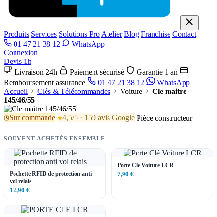
Produits
Services
Solutions Pro
Atelier
Blog
Franchise
Contact
01 47 21 38 12
WhatsApp
Connexion
Devis 1h
Livraison 24h
Paiement sécurisé
Garantie 1 an
Remboursement assurance
01 47 21 38 12
WhatsApp
Accueil
Clés & Télécommandes
Voiture
Cle maitre
145/46/55
Sur commande
4,5/5 · 159 avis Google
Pièce constructeur
SOUVENT ACHETÉS ENSEMBLE
Porte Clé Voiture LCR
Pochette RFID de protection anti
7,90 €
vol relais
12,90 €