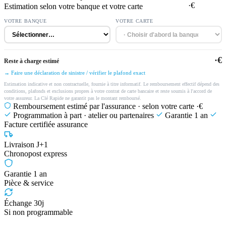
·€
Estimation selon votre banque et votre carte
VOTRE BANQUE
VOTRE CARTE
·€
Reste à charge estimé
→ Faire une déclaration de sinistre / vérifier le plafond exact
Estimation indicative et non contractuelle, fournie à titre informatif. Le remboursement effectif dépend des
conditions, plafonds et exclusions propres à votre contrat de carte bancaire et reste soumis à l'accord de
votre assureur. La Clé Rapide ne garantit pas le montant remboursé.
Remboursement estimé par l'assurance · selon votre carte
·€
Programmation à part · atelier ou partenaires
Garantie 1 an
Facture certifiée assurance
Livraison J+1
Chronopost express
Garantie 1 an
Pièce & service
Échange 30j
Si non programmable