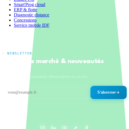
Smart'Prog cloud
ERP & flotte
Diagnostic distance
Concessions
Service mobile IDF
· NEWSLETTER
Tendances marché & nouveautés
produits
Un email par mois maximum. Désinscription en un clic.
S'abonner