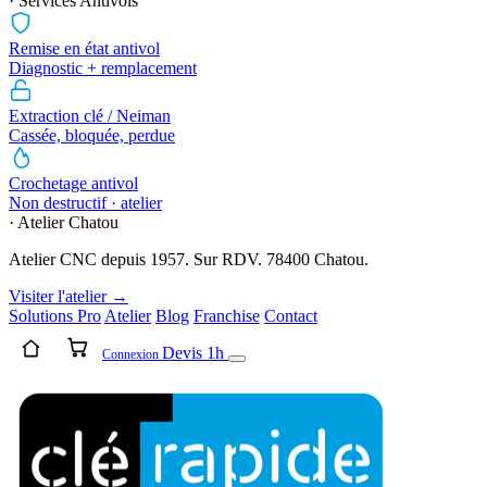
· Services Antivols
Remise en état antivol
Diagnostic + remplacement
Extraction clé / Neiman
Cassée, bloquée, perdue
Crochetage antivol
Non destructif · atelier
· Atelier Chatou
Atelier CNC depuis 1957. Sur RDV. 78400 Chatou.
Visiter l'atelier →
Solutions Pro
Atelier
Blog
Franchise
Contact
Devis 1h
Connexion