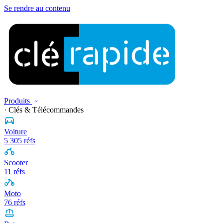
Se rendre au contenu
Produits
· Clés & Télécommandes
Voiture
5 305 réfs
Scooter
11 réfs
Moto
76 réfs