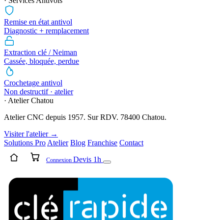
· Services Antivols
Remise en état antivol
Diagnostic + remplacement
Extraction clé / Neiman
Cassée, bloquée, perdue
Crochetage antivol
Non destructif · atelier
· Atelier Chatou
Atelier CNC depuis 1957. Sur RDV. 78400 Chatou.
Visiter l'atelier →
Solutions Pro
Atelier
Blog
Franchise
Contact
Devis 1h
Connexion