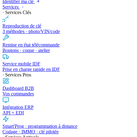
Identifier ma clé
Services
· Services Clés
Reproduction de clé
3 méthodes · photo/VIN/code
Remise en état télécommande
Boutons · coque · atelier
Service mobile IDF
Prise en charge rapide en IDF
· Services Pros
Dashboard B2B
Vos commandes
Intégration ERP
API + EDI
Smart'Prog · programmation à distance
Codage · IMMO · clé pilotée