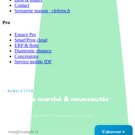
Contact
Serrurerie maison · cleferm.fr
Pro
Espace Pro
Smart'Prog cloud
ERP & flotte
Diagnostic distance
Concessions
Service mobile IDF
· NEWSLETTER
Tendances marché & nouveautés
produits
Un email par mois maximum. Désinscription en un clic.
S'abonner