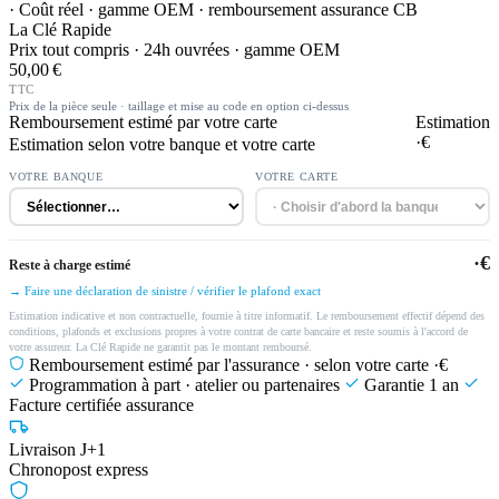
· Coût réel · gamme OEM · remboursement assurance CB
La Clé Rapide
Prix tout compris · 24h ouvrées · gamme OEM
50,00 €
TTC
Prix de la pièce seule · taillage et mise au code en option ci-dessus
Remboursement estimé par votre carte
Estimation
·€
Estimation selon votre banque et votre carte
VOTRE BANQUE
VOTRE CARTE
·€
Reste à charge estimé
→ Faire une déclaration de sinistre / vérifier le plafond exact
Estimation indicative et non contractuelle, fournie à titre informatif. Le remboursement effectif dépend des
conditions, plafonds et exclusions propres à votre contrat de carte bancaire et reste soumis à l'accord de
votre assureur. La Clé Rapide ne garantit pas le montant remboursé.
Remboursement estimé par l'assurance · selon votre carte
·€
Programmation à part · atelier ou partenaires
Garantie 1 an
Facture certifiée assurance
Livraison J+1
Chronopost express