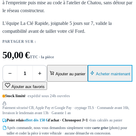
à l'empreinte puis mise au code à l'atelier de Chatou, sans détour par
le réseau constructeur.
L'équipe La Clé Rapide, joignable 5 jours sur 7, valide la
compatibilité avant de tailler votre clé Ford.
PARTAGER SUR :
50,00 €
TTC · la pièce
−
+
Acheter maintenant
Ajouter au panier
Ajouter aux favoris
Stock limité
· expédié sous 24h ouvrées
Paiement sécurisé CB, Apple Pay et Google Pay · cryptage TLS · Commande avant 16h,
livraison le lendemain avant 13h · Garantie 1 an
Point relais
offert dès 150 €
d'achat · Chronopost J+1 ·
frais calculés au panier
Après commande, nous vous demandons simplement votre
carte grise
(photo) pour
tailler et coder la pièce à votre véhicule · aucune démarche en concession.