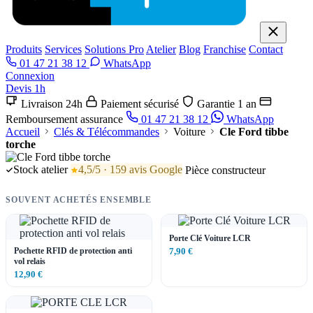
Produits
Services
Solutions Pro
Atelier
Blog
Franchise
Contact
01 47 21 38 12
WhatsApp
Connexion
Devis 1h
Livraison 24h
Paiement sécurisé
Garantie 1 an
Remboursement assurance
01 47 21 38 12
WhatsApp
Accueil
Clés & Télécommandes
Voiture
Cle Ford tibbe
torche
Stock atelier
4,5/5 · 159 avis Google
Pièce constructeur
SOUVENT ACHETÉS ENSEMBLE
Porte Clé Voiture LCR
Pochette RFID de protection anti
7,90 €
vol relais
12,90 €