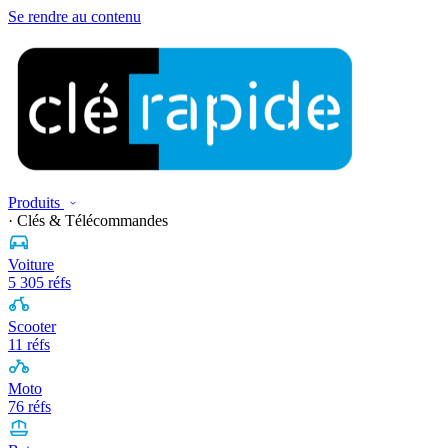
Se rendre au contenu
Produits
· Clés & Télécommandes
Voiture
5 305 réfs
Scooter
11 réfs
Moto
76 réfs