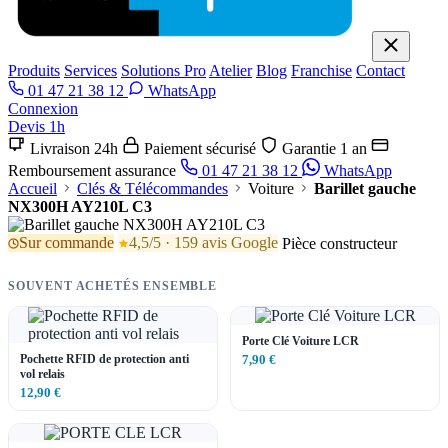
Produits
Services
Solutions Pro
Atelier
Blog
Franchise
Contact
01 47 21 38 12
WhatsApp
Connexion
Devis 1h
Livraison 24h
Paiement sécurisé
Garantie 1 an
Remboursement assurance
01 47 21 38 12
WhatsApp
Accueil
Clés & Télécommandes
Voiture
Barillet gauche
NX300H AY210L C3
Sur commande
4,5/5 · 159 avis Google
Pièce constructeur
SOUVENT ACHETÉS ENSEMBLE
Porte Clé Voiture LCR
Pochette RFID de protection anti
7,90 €
vol relais
12,90 €