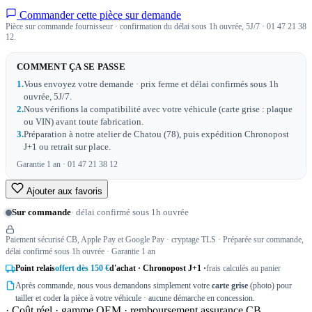
Commander cette pièce sur demande
Pièce sur commande fournisseur · confirmation du délai sous 1h ouvrée, 5J/7 · 01 47 21 38
12.
COMMENT ÇA SE PASSE
1.
Vous envoyez votre demande · prix ferme et délai confirmés sous 1h
ouvrée, 5J/7.
2.
Nous vérifions la compatibilité avec votre véhicule (carte grise : plaque
ou VIN) avant toute fabrication.
3.
Préparation à notre atelier de Chatou (78), puis expédition Chronopost
J+1 ou retrait sur place.
Garantie 1 an · 01 47 21 38 12
Ajouter aux favoris
Sur commande
· délai confirmé sous 1h ouvrée
Paiement sécurisé CB, Apple Pay et Google Pay · cryptage TLS · Préparée sur commande,
délai confirmé sous 1h ouvrée · Garantie 1 an
Point relais
offert dès 150 €
d'achat · Chronopost J+1 ·
frais calculés au panier
Après commande, nous vous demandons simplement votre
carte grise
(photo) pour
tailler et coder la pièce à votre véhicule · aucune démarche en concession.
· Coût réel · gamme OEM · remboursement assurance CB