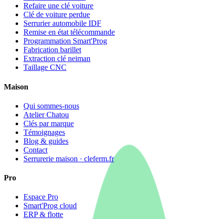
Refaire une clé voiture
Clé de voiture perdue
Serrurier automobile IDF
Remise en état télécommande
Programmation Smart'Prog
Fabrication barillet
Extraction clé neiman
Taillage CNC
Maison
Qui sommes-nous
Atelier Chatou
Clés par marque
Témoignages
Blog & guides
Contact
Serrurerie maison · cleferm.fr
Pro
Espace Pro
Smart'Prog cloud
ERP & flotte