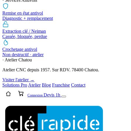
· Services Antivols
Remise en état antivol
Diagnostic + remplacement
Extraction clé / Neiman
Cassée, bloquée, perdue
Crochetage antivol
Non destructif · atelier
· Atelier Chatou
Atelier CNC depuis 1957. Sur RDV. 78400 Chatou.
Visiter l'atelier →
Solutions Pro
Atelier
Blog
Franchise
Contact
Devis 1h
Connexion