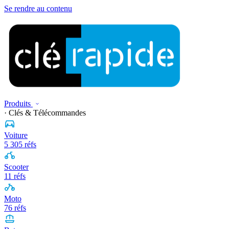
Se rendre au contenu
Produits
· Clés & Télécommandes
Voiture
5 305 réfs
Scooter
11 réfs
Moto
76 réfs