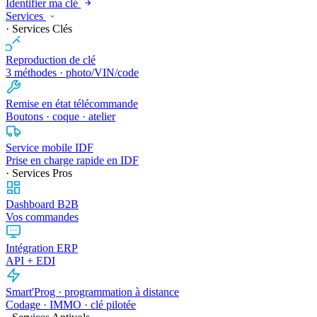
Identifier ma clé
Services
· Services Clés
Reproduction de clé
3 méthodes · photo/VIN/code
Remise en état télécommande
Boutons · coque · atelier
Service mobile IDF
Prise en charge rapide en IDF
· Services Pros
Dashboard B2B
Vos commandes
Intégration ERP
API + EDI
Smart'Prog · programmation à distance
Codage · IMMO · clé pilotée