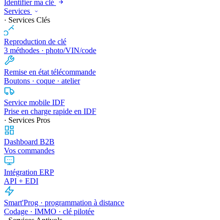
Identifier ma clé
Services
· Services Clés
Reproduction de clé
3 méthodes · photo/VIN/code
Remise en état télécommande
Boutons · coque · atelier
Service mobile IDF
Prise en charge rapide en IDF
· Services Pros
Dashboard B2B
Vos commandes
Intégration ERP
API + EDI
Smart'Prog · programmation à distance
Codage · IMMO · clé pilotée