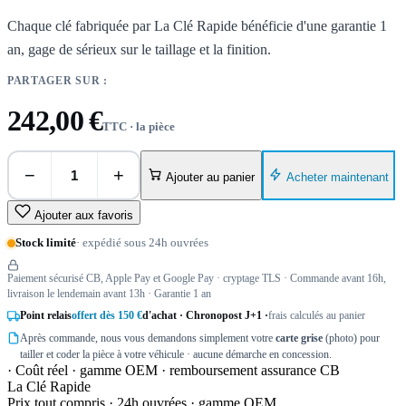
Chaque clé fabriquée par La Clé Rapide bénéficie d'une garantie 1
an, gage de sérieux sur le taillage et la finition.
PARTAGER SUR :
242,00 €
TTC · la pièce
−
+
Acheter maintenant
Ajouter au panier
Ajouter aux favoris
Stock limité
· expédié sous 24h ouvrées
Paiement sécurisé CB, Apple Pay et Google Pay · cryptage TLS · Commande avant 16h,
livraison le lendemain avant 13h · Garantie 1 an
Point relais
offert dès 150 €
d'achat · Chronopost J+1 ·
frais calculés au panier
Après commande, nous vous demandons simplement votre
carte grise
(photo) pour
tailler et coder la pièce à votre véhicule · aucune démarche en concession.
· Coût réel · gamme OEM · remboursement assurance CB
La Clé Rapide
Prix tout compris · 24h ouvrées · gamme OEM