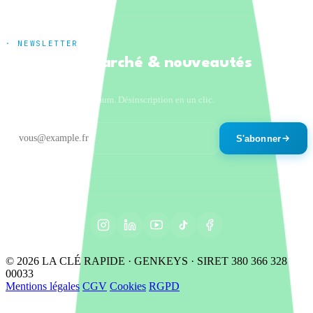
· NEWSLETTER
Tendances marché & nouveautés
produits
Un email par mois maximum. Désinscription en un clic.
S'abonner
© 2026 LA CLÉ RAPIDE · GENKEYS · SIRET 380 366 328
00033
Mentions légales
CGV
Cookies
RGPD