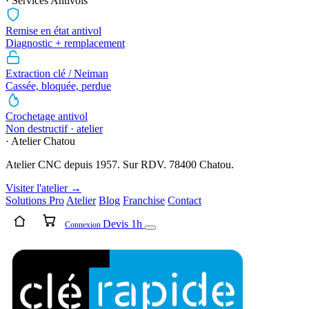
· Services Antivols
Remise en état antivol
Diagnostic + remplacement
Extraction clé / Neiman
Cassée, bloquée, perdue
Crochetage antivol
Non destructif · atelier
· Atelier Chatou
Atelier CNC depuis 1957. Sur RDV. 78400 Chatou.
Visiter l'atelier →
Solutions Pro
Atelier
Blog
Franchise
Contact
Devis 1h
Connexion