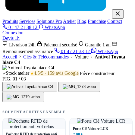
Produits
Services
Solutions Pro
Atelier
Blog
Franchise
Contact
01 47 21 38 12
WhatsApp
Connexion
Devis 1h
Livraison 24h
Paiement sécurisé
Garantie 1 an
Remboursement assurance
01 47 21 38 12
WhatsApp
Accueil
Clés & Télécommandes
Voiture
Antivol Toyota
hiace C4
Stock atelier
4,5/5 · 159 avis Google
Pièce constructeur
FIG. 01 / 03
SOUVENT ACHETÉS ENSEMBLE
Porte Clé Voiture LCR
Pochette RFID de protection anti
7,90 €