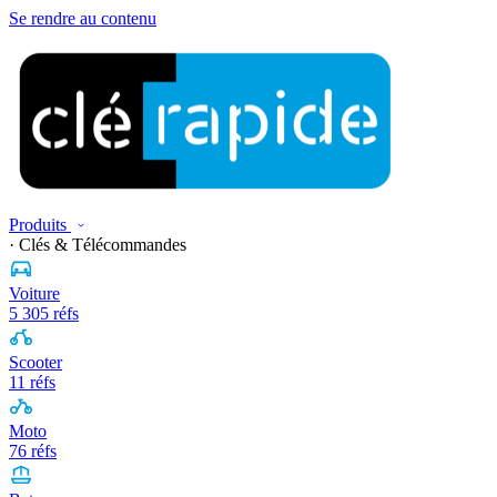
Se rendre au contenu
Produits
· Clés & Télécommandes
Voiture
5 305 réfs
Scooter
11 réfs
Moto
76 réfs