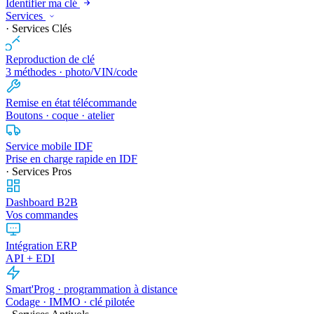
Identifier ma clé
Services
· Services Clés
Reproduction de clé
3 méthodes · photo/VIN/code
Remise en état télécommande
Boutons · coque · atelier
Service mobile IDF
Prise en charge rapide en IDF
· Services Pros
Dashboard B2B
Vos commandes
Intégration ERP
API + EDI
Smart'Prog · programmation à distance
Codage · IMMO · clé pilotée