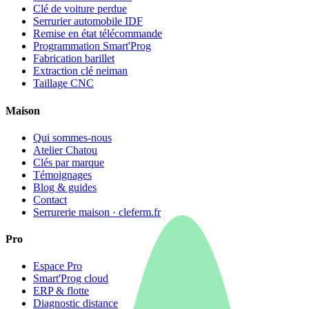
Clé de voiture perdue
Serrurier automobile IDF
Remise en état télécommande
Programmation Smart'Prog
Fabrication barillet
Extraction clé neiman
Taillage CNC
Maison
Qui sommes-nous
Atelier Chatou
Clés par marque
Témoignages
Blog & guides
Contact
Serrurerie maison · cleferm.fr
Pro
Espace Pro
Smart'Prog cloud
ERP & flotte
Diagnostic distance