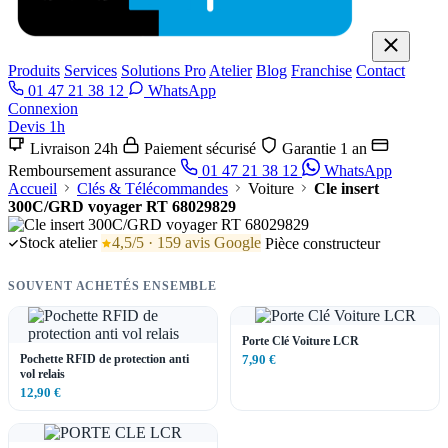
Produits
Services
Solutions Pro
Atelier
Blog
Franchise
Contact
01 47 21 38 12
WhatsApp
Connexion
Devis 1h
Livraison 24h
Paiement sécurisé
Garantie 1 an
Remboursement assurance
01 47 21 38 12
WhatsApp
Accueil
Clés & Télécommandes
Voiture
Cle insert
300C/GRD voyager RT 68029829
Stock atelier
4,5/5 · 159 avis Google
Pièce constructeur
SOUVENT ACHETÉS ENSEMBLE
Porte Clé Voiture LCR
Pochette RFID de protection anti
7,90 €
vol relais
12,90 €