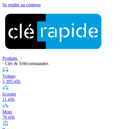
Se rendre au contenu
Produits
· Clés & Télécommandes
Voiture
5 305 réfs
Scooter
11 réfs
Moto
76 réfs