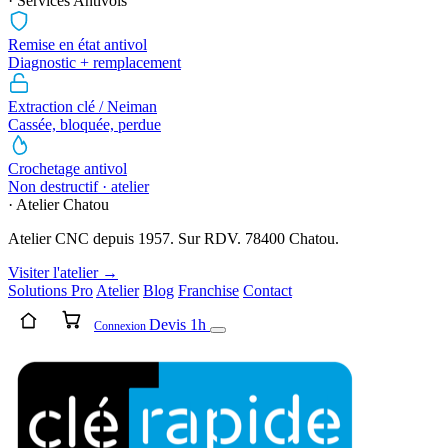
· Services Antivols
Remise en état antivol
Diagnostic + remplacement
Extraction clé / Neiman
Cassée, bloquée, perdue
Crochetage antivol
Non destructif · atelier
· Atelier Chatou
Atelier CNC depuis 1957. Sur RDV. 78400 Chatou.
Visiter l'atelier →
Solutions Pro
Atelier
Blog
Franchise
Contact
Devis 1h
Connexion