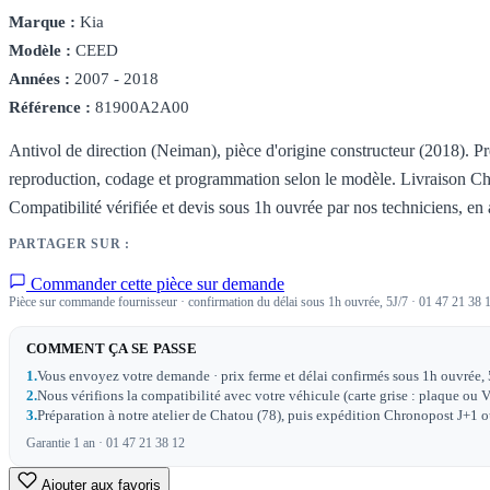
Marque :
Kia
Modèle :
CEED
Années :
2007 - 2018
Référence :
81900A2A00
Antivol de direction (Neiman), pièce d'origine constructeur (2018). Pr
reproduction, codage et programmation selon le modèle. Livraison Ch
Compatibilité vérifiée et devis sous 1h ouvrée par nos techniciens, en 
PARTAGER SUR :
Commander cette pièce sur demande
Pièce sur commande fournisseur · confirmation du délai sous 1h ouvrée, 5J/7 · 01 47 21 38 
COMMENT ÇA SE PASSE
1.
Vous envoyez votre demande · prix ferme et délai confirmés sous 1h ouvrée, 
2.
Nous vérifions la compatibilité avec votre véhicule (carte grise : plaque ou V
3.
Préparation à notre atelier de Chatou (78), puis expédition Chronopost J+1 ou 
Garantie 1 an · 01 47 21 38 12
Ajouter aux favoris