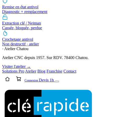
Remise en état antivol
Diagnostic + remplacement
Extraction clé / Neiman
Cassée, bloquée, perdue
Crochetage antivol
Non destructif · atelier
· Atelier Chatou
Atelier CNC depuis 1957. Sur RDV. 78400 Chatou.
Visiter l'atelier →
Solutions Pro
Atelier
Blog
Franchise
Contact
Devis 1h
Connexion