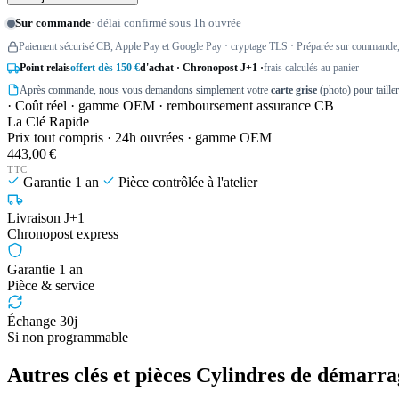
Sur commande
· délai confirmé sous 1h ouvrée
Paiement sécurisé CB, Apple Pay et Google Pay · cryptage TLS · Préparée sur commande, 
Point relais
offert dès 150 €
d'achat · Chronopost J+1 ·
frais calculés au panier
Après commande, nous vous demandons simplement votre
carte grise
(photo) pour taille
· Coût réel · gamme OEM · remboursement assurance CB
La Clé Rapide
Prix tout compris · 24h ouvrées · gamme OEM
443,00 €
TTC
Garantie 1 an
Pièce contrôlée à l'atelier
Livraison J+1
Chronopost express
Garantie 1 an
Pièce & service
Échange 30j
Si non programmable
Autres clés et pièces Cylindres de démarr