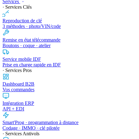
Services
· Services Clés
Reproduction de clé
3 méthodes · photo/VIN/code
Remise en état télécommande
Boutons · coque · atelier
Service mobile IDF
Prise en charge rapide en IDF
· Services Pros
Dashboard B2B
Vos commandes
Intégration ERP
API + EDI
Smart'Prog · programmation à distance
Codage · IMMO · clé pilotée
· Services Antivols