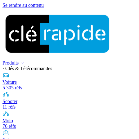
Se rendre au contenu
Produits
· Clés & Télécommandes
Voiture
5 305 réfs
Scooter
11 réfs
Moto
76 réfs