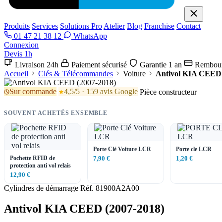
Produits
Services
Solutions Pro
Atelier
Blog
Franchise
Contact
01 47 21 38 12
WhatsApp
Connexion
Devis 1h
Livraison 24h
Paiement sécurisé
Garantie 1 an
Rembour
Accueil
Clés & Télécommandes
Voiture
Antivol KIA CEED 
Sur commande
4,5/5 · 159 avis Google
Pièce constructeur
SOUVENT ACHETÉS ENSEMBLE
Porte Clé Voiture LCR
Porte cle LCR
Pochette RFID de
7,90 €
1,20 €
protection anti vol relais
12,90 €
Cylindres de démarrage
Réf. 81900A2A00
Antivol KIA CEED (2007-2018)