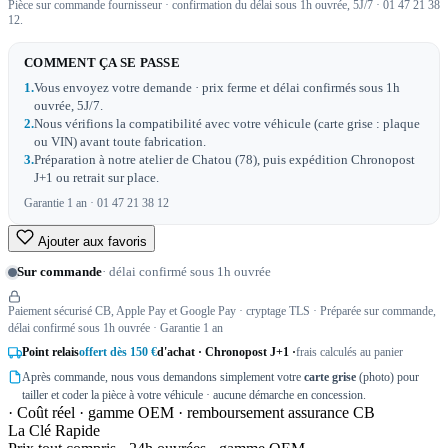
Pièce sur commande fournisseur · confirmation du délai sous 1h ouvrée, 5J/7 · 01 47 21 38
12.
COMMENT ÇA SE PASSE
1.
Vous envoyez votre demande · prix ferme et délai confirmés sous 1h
ouvrée, 5J/7.
2.
Nous vérifions la compatibilité avec votre véhicule (carte grise : plaque
ou VIN) avant toute fabrication.
3.
Préparation à notre atelier de Chatou (78), puis expédition Chronopost
J+1 ou retrait sur place.
Garantie 1 an · 01 47 21 38 12
Ajouter aux favoris
Sur commande
· délai confirmé sous 1h ouvrée
Paiement sécurisé CB, Apple Pay et Google Pay · cryptage TLS · Préparée sur commande,
délai confirmé sous 1h ouvrée · Garantie 1 an
Point relais
offert dès 150 €
d'achat · Chronopost J+1 ·
frais calculés au panier
Après commande, nous vous demandons simplement votre
carte grise
(photo) pour
tailler et coder la pièce à votre véhicule · aucune démarche en concession.
· Coût réel · gamme OEM · remboursement assurance CB
La Clé Rapide