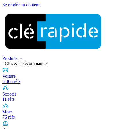
Se rendre au contenu
Produits
· Clés & Télécommandes
Voiture
5 305 réfs
Scooter
11 réfs
Moto
76 réfs