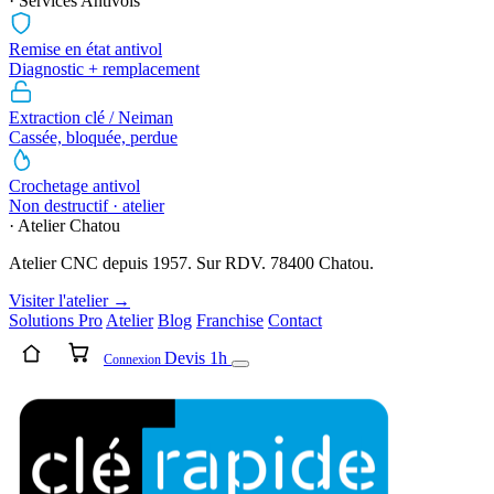
· Services Antivols
Remise en état antivol
Diagnostic + remplacement
Extraction clé / Neiman
Cassée, bloquée, perdue
Crochetage antivol
Non destructif · atelier
· Atelier Chatou
Atelier CNC depuis 1957. Sur RDV. 78400 Chatou.
Visiter l'atelier →
Solutions Pro
Atelier
Blog
Franchise
Contact
Devis 1h
Connexion