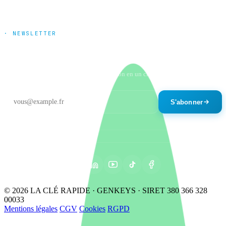
· NEWSLETTER
Tendances marché & nouveautés
produits
Un email par mois maximum. Désinscription en un clic.
S'abonner
© 2026 LA CLÉ RAPIDE · GENKEYS · SIRET 380 366 328
00033
Mentions légales
CGV
Cookies
RGPD