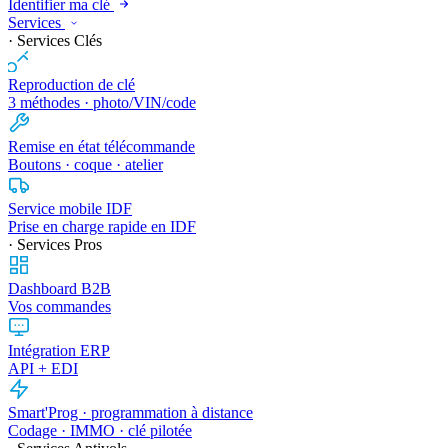
Identifier ma clé
Services
· Services Clés
Reproduction de clé
3 méthodes · photo/VIN/code
Remise en état télécommande
Boutons · coque · atelier
Service mobile IDF
Prise en charge rapide en IDF
· Services Pros
Dashboard B2B
Vos commandes
Intégration ERP
API + EDI
Smart'Prog · programmation à distance
Codage · IMMO · clé pilotée