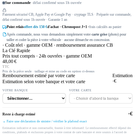
Sur commande
· délai confirmé sous 1h ouvrée
Paiement sécurisé CB, Apple Pay et Google Pay · cryptage TLS · Préparée sur commande,
délai confirmé sous 1h ouvrée · Garantie 1 an
Point relais
offert dès 150 €
d'achat · Chronopost J+1 ·
frais calculés au panier
Après commande, nous vous demandons simplement votre
carte grise
(photo) pour
tailler et coder la pièce à votre véhicule · aucune démarche en concession.
· Coût réel · gamme OEM · remboursement assurance CB
La Clé Rapide
Prix tout compris · 24h ouvrées · gamme OEM
48,00 €
TTC
Prix de la pièce seule · taillage et mise au code en option ci-dessus
Remboursement estimé par votre carte
Estimation
·€
Estimation selon votre banque et votre carte
VOTRE BANQUE
VOTRE CARTE
·€
Reste à charge estimé
→ Faire une déclaration de sinistre / vérifier le plafond exact
Estimation indicative et non contractuelle, fournie à titre informatif. Le remboursement effectif dépend des
conditions, plafonds et exclusions propres à votre contrat de carte bancaire et reste soumis à l'accord de