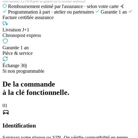
votre assureur. La Clé Rapide ne garantit pas le montant remboursé.
Remboursement estimé par l'assurance · selon votre carte
·€
Programmation à part · atelier ou partenaires
Garantie 1 an
Facture certifiée assurance
Livraison J+1
Chronopost express
Garantie 1 an
Pièce & service
Échange 30j
Si non programmable
De la commande
à la clé fonctionnelle.
01
Identification
Saisissez votre plaque ou VIN. On vérifie compatibilité en temps