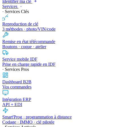
Identifier ma clé
Services
· Services Clés
Reproduction de clé
3 méthodes · photo/VIN/code
Remise en état télécommande
Boutons · coque · atelier
Service mobile IDF
Prise en charge rapide en IDF
· Services Pros
Dashboard B2B
Vos commandes
Intégration ERP
API + EDI
Smart'Prog · programmation à distance
Codage · IMMO · clé pilotée