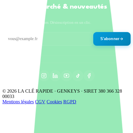
Tendances marché & nouveautés
produits
Un email par mois maximum. Désinscription en un clic.
S'abonner
© 2026 LA CLÉ RAPIDE · GENKEYS · SIRET 380 366 328
00033
Mentions légales
CGV
Cookies
RGPD