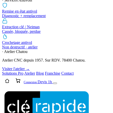
· Services Antivols
Remise en état antivol
Diagnostic + remplacement
Extraction clé / Neiman
Cassée, bloquée, perdue
Crochetage antivol
Non destructif · atelier
· Atelier Chatou
Atelier CNC depuis 1957. Sur RDV. 78400 Chatou.
Visiter l'atelier →
Solutions Pro
Atelier
Blog
Franchise
Contact
Devis 1h
Connexion