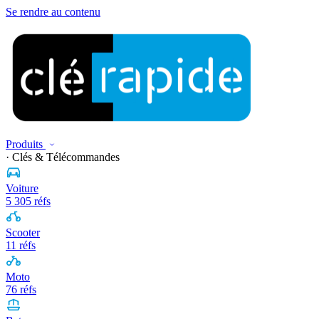
Se rendre au contenu
Produits
· Clés & Télécommandes
Voiture
5 305 réfs
Scooter
11 réfs
Moto
76 réfs