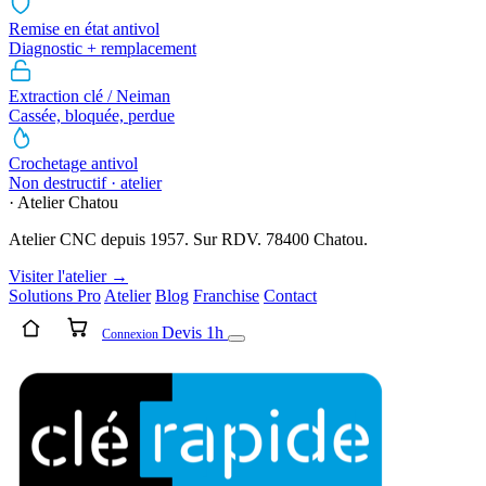
Remise en état antivol
Diagnostic + remplacement
Extraction clé / Neiman
Cassée, bloquée, perdue
Crochetage antivol
Non destructif · atelier
· Atelier Chatou
Atelier CNC depuis 1957. Sur RDV. 78400 Chatou.
Visiter l'atelier →
Solutions Pro
Atelier
Blog
Franchise
Contact
Devis 1h
Connexion