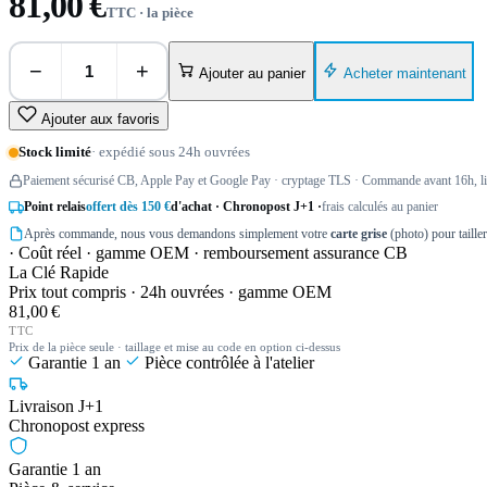
81,00 €
TTC · la pièce
−
+
Acheter maintenant
Ajouter au panier
Ajouter aux favoris
Stock limité
· expédié sous 24h ouvrées
Paiement sécurisé CB, Apple Pay et Google Pay · cryptage TLS · Commande avant 16h, liv
Point relais
offert dès 150 €
d'achat · Chronopost J+1 ·
frais calculés au panier
Après commande, nous vous demandons simplement votre
carte grise
(photo) pour taille
· Coût réel · gamme OEM · remboursement assurance CB
La Clé Rapide
Prix tout compris · 24h ouvrées · gamme OEM
81,00 €
TTC
Prix de la pièce seule · taillage et mise au code en option ci-dessus
Garantie 1 an
Pièce contrôlée à l'atelier
Livraison J+1
Chronopost express
Garantie 1 an