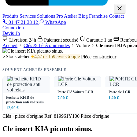
Produits
Services
Solutions Pro
Atelier
Blog
Franchise
Contact
01 47 21 38 12
WhatsApp
Connexion
Devis 1h
Livraison 24h
Paiement sécurisé
Garantie 1 an
Rembour
Accueil
Clés & Télécommandes
Voiture
Cle insert KIA pican
Stock atelier
4,5/5 · 159 avis Google
Pièce constructeur
SOUVENT ACHETÉS ENSEMBLE
Porte Clé Voiture LCR
Porte cle LCR
Pochette RFID de
7,90 €
1,20 €
protection anti vol relais
12,90 €
Clés · pièce d'origine
Réf. 819961Y100
Pièce d'origine
Cle insert KIA picanto sinus.