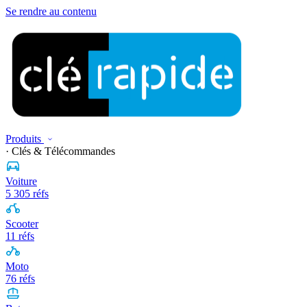
Se rendre au contenu
Produits
· Clés & Télécommandes
Voiture
5 305 réfs
Scooter
11 réfs
Moto
76 réfs