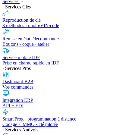
Services
· Services Clés
Reproduction de clé
3 méthodes · photo/VIN/code
Remise en état télécommande
Boutons · coque · atelier
Service mobile IDF
Prise en charge rapide en IDF
· Services Pros
Dashboard B2B
Vos commandes
Intégration ERP
API + EDI
Smart'Prog · programmation à distance
Codage · IMMO · clé pilotée
· Services Antivols