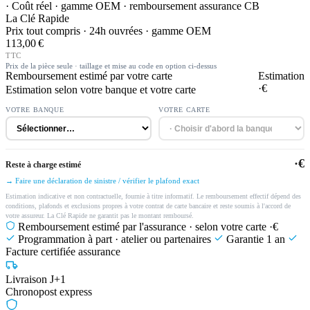
· Coût réel · gamme OEM · remboursement assurance CB
La Clé Rapide
Prix tout compris · 24h ouvrées · gamme OEM
113,00 €
TTC
Prix de la pièce seule · taillage et mise au code en option ci-dessus
Remboursement estimé par votre carte
Estimation
·€
Estimation selon votre banque et votre carte
VOTRE BANQUE
VOTRE CARTE
·€
Reste à charge estimé
→ Faire une déclaration de sinistre / vérifier le plafond exact
Estimation indicative et non contractuelle, fournie à titre informatif. Le remboursement effectif dépend des
conditions, plafonds et exclusions propres à votre contrat de carte bancaire et reste soumis à l'accord de
votre assureur. La Clé Rapide ne garantit pas le montant remboursé.
Remboursement estimé par l'assurance · selon votre carte
·€
Programmation à part · atelier ou partenaires
Garantie 1 an
Facture certifiée assurance
Livraison J+1
Chronopost express