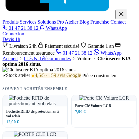
Produits
Services
Solutions Pro
Atelier
Blog
Franchise
Contact
01 47 21 38 12
WhatsApp
Connexion
Devis 1h
Livraison 24h
Paiement sécurisé
Garantie 1 an
Remboursement assurance
01 47 21 38 12
WhatsApp
Accueil
Clés & Télécommandes
Voiture
Cle insérer KIA
optima 2016 sinus.
Stock atelier
4,5/5 · 159 avis Google
Pièce constructeur
SOUVENT ACHETÉS ENSEMBLE
Porte Clé Voiture LCR
Pochette RFID de protection anti
7,90 €
vol relais
12,90 €