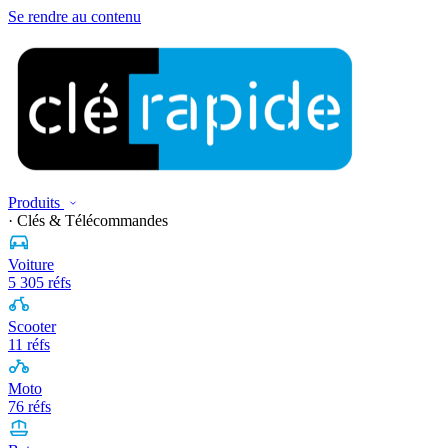
Se rendre au contenu
Produits
· Clés & Télécommandes
Voiture
5 305 réfs
Scooter
11 réfs
Moto
76 réfs