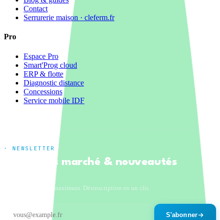
Contact
Serrurerie maison · cleferm.fr
Pro
Espace Pro
Smart'Prog cloud
ERP & flotte
Diagnostic distance
Concessions
Service mobile IDF
· NEWSLETTER
Tendances marché & nouveautés
produits
Un email par mois maximum. Désinscription en un clic.
S'abonner