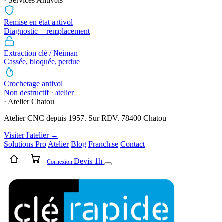
· Services Antivols
Remise en état antivol
Diagnostic + remplacement
Extraction clé / Neiman
Cassée, bloquée, perdue
Crochetage antivol
Non destructif · atelier
· Atelier Chatou
Atelier CNC depuis 1957. Sur RDV. 78400 Chatou.
Visiter l'atelier →
Solutions Pro
Atelier
Blog
Franchise
Contact
Devis 1h
Connexion