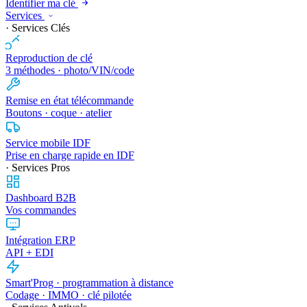
Identifier ma clé
Services
· Services Clés
Reproduction de clé
3 méthodes · photo/VIN/code
Remise en état télécommande
Boutons · coque · atelier
Service mobile IDF
Prise en charge rapide en IDF
· Services Pros
Dashboard B2B
Vos commandes
Intégration ERP
API + EDI
Smart'Prog · programmation à distance
Codage · IMMO · clé pilotée