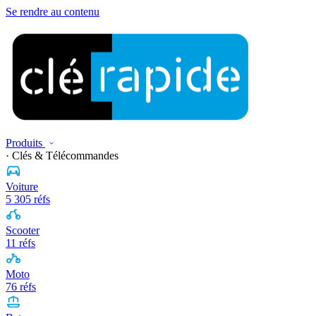
Se rendre au contenu
Produits
· Clés & Télécommandes
Voiture
5 305 réfs
Scooter
11 réfs
Moto
76 réfs