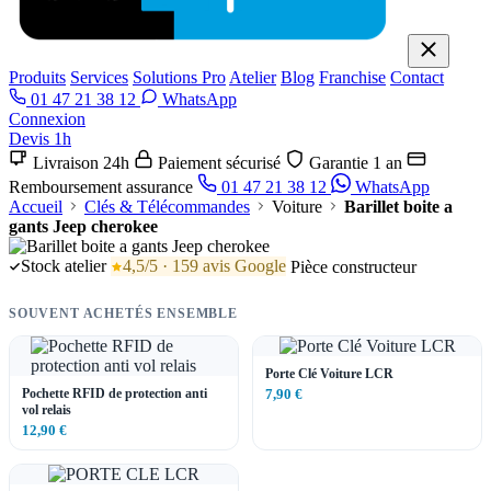
Produits
Services
Solutions Pro
Atelier
Blog
Franchise
Contact
01 47 21 38 12
WhatsApp
Connexion
Devis 1h
Livraison 24h
Paiement sécurisé
Garantie 1 an
Remboursement assurance
01 47 21 38 12
WhatsApp
Accueil
Clés & Télécommandes
Voiture
Barillet boite a
gants Jeep cherokee
Stock atelier
4,5/5 · 159 avis Google
Pièce constructeur
SOUVENT ACHETÉS ENSEMBLE
Porte Clé Voiture LCR
Pochette RFID de protection anti
7,90 €
vol relais
12,90 €