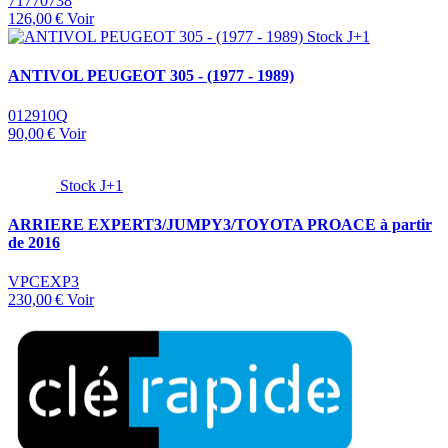
71770738
126,00 €
Voir
Stock J+1
ANTIVOL PEUGEOT 305 - (1977 - 1989)
012910Q
90,00 €
Voir
Stock J+1
ARRIERE EXPERT3/JUMPY3/TOYOTA PROACE à partir
de 2016
VPCEXP3
230,00 €
Voir