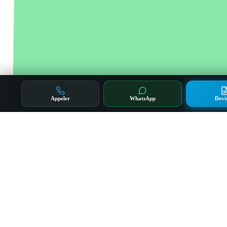
Appeler
WhatsApp
Devi