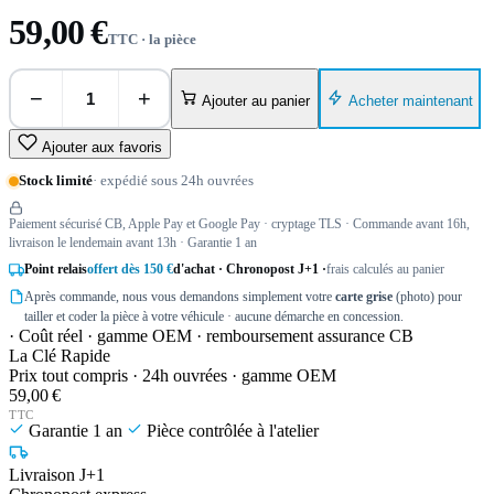
59,00 €
TTC · la pièce
−
+
Acheter maintenant
Ajouter au panier
Ajouter aux favoris
Stock limité
· expédié sous 24h ouvrées
Paiement sécurisé CB, Apple Pay et Google Pay · cryptage TLS · Commande avant 16h,
livraison le lendemain avant 13h · Garantie 1 an
Point relais
offert dès 150 €
d'achat · Chronopost J+1 ·
frais calculés au panier
Après commande, nous vous demandons simplement votre
carte grise
(photo) pour
tailler et coder la pièce à votre véhicule · aucune démarche en concession.
· Coût réel · gamme OEM · remboursement assurance CB
La Clé Rapide
Prix tout compris · 24h ouvrées · gamme OEM
59,00 €
TTC
Garantie 1 an
Pièce contrôlée à l'atelier
Livraison J+1