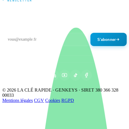
· NEWSLETTER
Tendances marché & nouveautés
produits
Un email par mois maximum. Désinscription en un clic.
S'abonner
© 2026 LA CLÉ RAPIDE · GENKEYS · SIRET 380 366 328
00033
Mentions légales
CGV
Cookies
RGPD