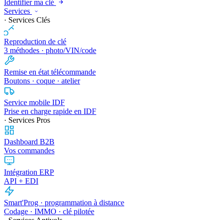
Identifier ma clé
Services
· Services Clés
Reproduction de clé
3 méthodes · photo/VIN/code
Remise en état télécommande
Boutons · coque · atelier
Service mobile IDF
Prise en charge rapide en IDF
· Services Pros
Dashboard B2B
Vos commandes
Intégration ERP
API + EDI
Smart'Prog · programmation à distance
Codage · IMMO · clé pilotée