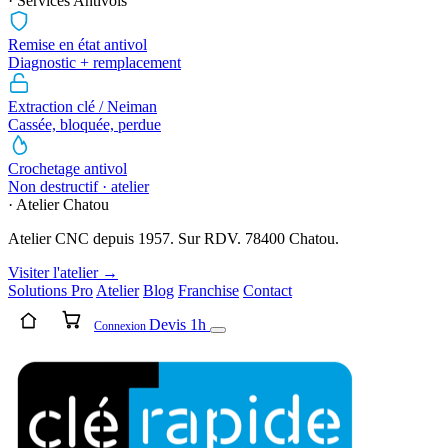
· Services Antivols
Remise en état antivol
Diagnostic + remplacement
Extraction clé / Neiman
Cassée, bloquée, perdue
Crochetage antivol
Non destructif · atelier
· Atelier Chatou
Atelier CNC depuis 1957. Sur RDV. 78400 Chatou.
Visiter l'atelier →
Solutions Pro
Atelier
Blog
Franchise
Contact
Devis 1h
Connexion