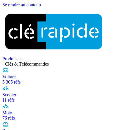
Se rendre au contenu
Produits
· Clés & Télécommandes
Voiture
5 305 réfs
Scooter
11 réfs
Moto
76 réfs