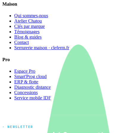
Maison
Qui sommes-nous
Atelier Chatou
Clés par marque
Témoignages
Blog & guides
Contact
Serrurerie maison · cleferm.fr
Pro
Espace Pro
Smart'Prog cloud
ERP & flotte
Diagnostic distance
Concessions
Service mobile IDF
· NEWSLETTER