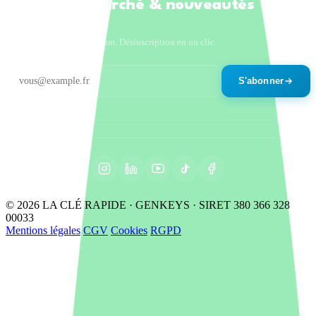
Tendances marché & nouveautés
produits
Un email par mois maximum. Désinscription en un clic.
S'abonner
© 2026 LA CLÉ RAPIDE · GENKEYS · SIRET 380 366 328
00033
Mentions légales
CGV
Cookies
RGPD