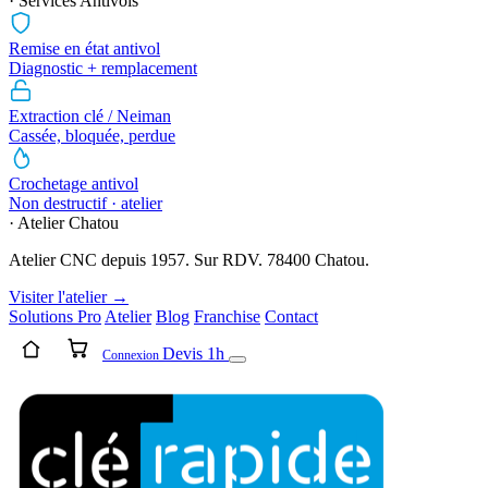
· Services Antivols
Remise en état antivol
Diagnostic + remplacement
Extraction clé / Neiman
Cassée, bloquée, perdue
Crochetage antivol
Non destructif · atelier
· Atelier Chatou
Atelier CNC depuis 1957. Sur RDV. 78400 Chatou.
Visiter l'atelier →
Solutions Pro
Atelier
Blog
Franchise
Contact
Devis 1h
Connexion