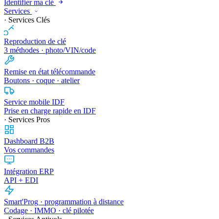
Identifier ma clé
Services
· Services Clés
Reproduction de clé
3 méthodes · photo/VIN/code
Remise en état télécommande
Boutons · coque · atelier
Service mobile IDF
Prise en charge rapide en IDF
· Services Pros
Dashboard B2B
Vos commandes
Intégration ERP
API + EDI
Smart'Prog · programmation à distance
Codage · IMMO · clé pilotée