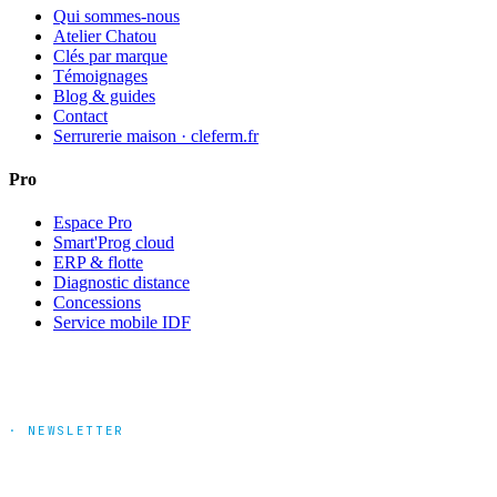
Qui sommes-nous
Atelier Chatou
Clés par marque
Témoignages
Blog & guides
Contact
Serrurerie maison · cleferm.fr
Pro
Espace Pro
Smart'Prog cloud
ERP & flotte
Diagnostic distance
Concessions
Service mobile IDF
· NEWSLETTER
Tendances marché & nouveautés
produits