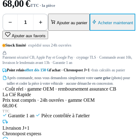
68,00 €
TTC · la pièce
−
+
Acheter maintenant
Ajouter au panier
Ajouter aux favoris
Stock limité
· expédié sous 24h ouvrées
Paiement sécurisé CB, Apple Pay et Google Pay · cryptage TLS · Commande avant 16h,
livraison le lendemain avant 13h · Garantie 1 an
Point relais
offert dès 150 €
d'achat · Chronopost J+1 ·
frais calculés au panier
Après commande, nous vous demandons simplement votre
carte grise
(photo) pour
tailler et coder la pièce à votre véhicule · aucune démarche en concession.
· Coût réel · gamme OEM · remboursement assurance CB
La Clé Rapide
Prix tout compris · 24h ouvrées · gamme OEM
68,00 €
TTC
Garantie 1 an
Pièce contrôlée à l'atelier
Livraison J+1
Chronopost express