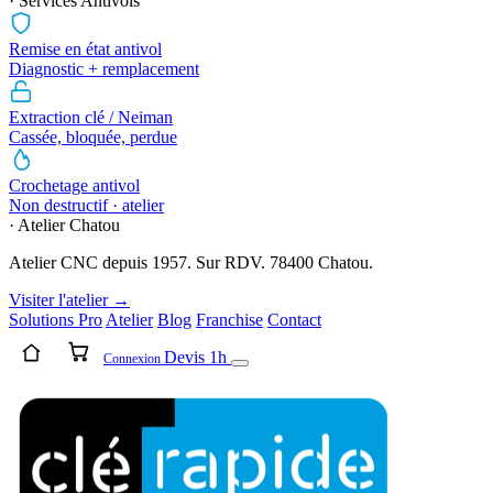
· Services Antivols
Remise en état antivol
Diagnostic + remplacement
Extraction clé / Neiman
Cassée, bloquée, perdue
Crochetage antivol
Non destructif · atelier
· Atelier Chatou
Atelier CNC depuis 1957. Sur RDV. 78400 Chatou.
Visiter l'atelier →
Solutions Pro
Atelier
Blog
Franchise
Contact
Devis 1h
Connexion