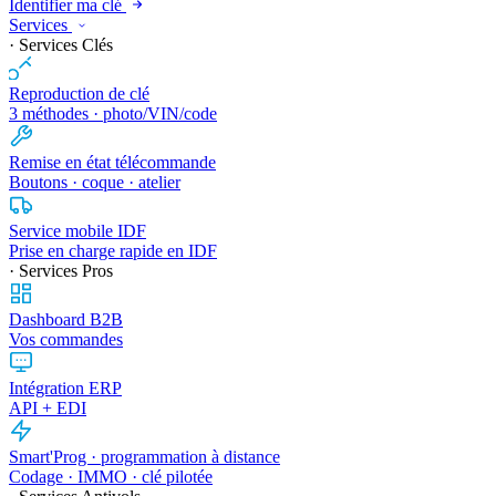
Identifier ma clé
Services
· Services Clés
Reproduction de clé
3 méthodes · photo/VIN/code
Remise en état télécommande
Boutons · coque · atelier
Service mobile IDF
Prise en charge rapide en IDF
· Services Pros
Dashboard B2B
Vos commandes
Intégration ERP
API + EDI
Smart'Prog · programmation à distance
Codage · IMMO · clé pilotée