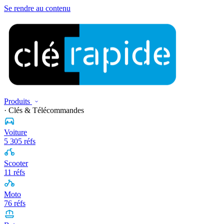
Se rendre au contenu
Produits
· Clés & Télécommandes
Voiture
5 305 réfs
Scooter
11 réfs
Moto
76 réfs