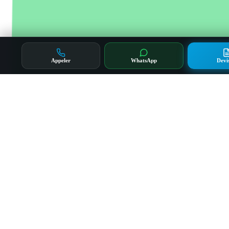
Appeler
WhatsApp
Devi