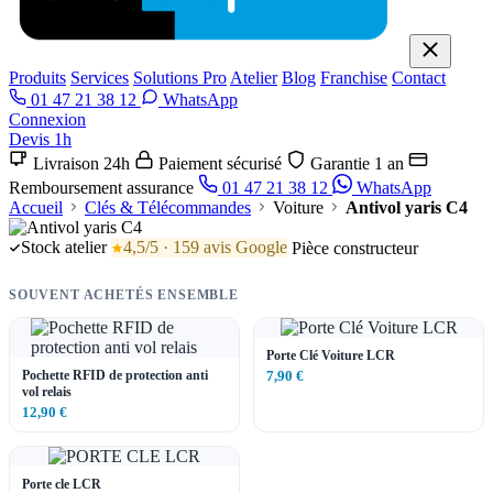
Produits
Services
Solutions Pro
Atelier
Blog
Franchise
Contact
01 47 21 38 12
WhatsApp
Connexion
Devis 1h
Livraison 24h
Paiement sécurisé
Garantie 1 an
Remboursement assurance
01 47 21 38 12
WhatsApp
Accueil
Clés & Télécommandes
Voiture
Antivol yaris C4
Stock atelier
4,5/5 · 159 avis Google
Pièce constructeur
SOUVENT ACHETÉS ENSEMBLE
Porte Clé Voiture LCR
Pochette RFID de protection anti
7,90 €
vol relais
12,90 €
Porte cle LCR