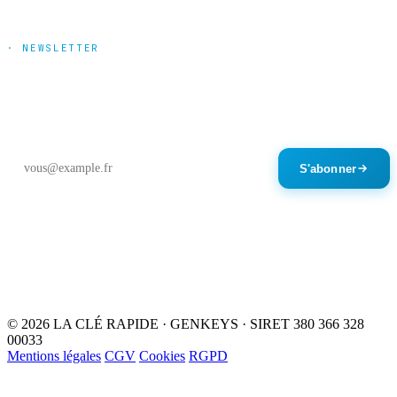
· NEWSLETTER
Tendances marché & nouveautés
produits
Un email par mois maximum. Désinscription en un clic.
S'abonner
© 2026 LA CLÉ RAPIDE · GENKEYS · SIRET 380 366 328
00033
Mentions légales
CGV
Cookies
RGPD