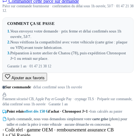
Commander cette pièce sur demande
Pièce sur commande fournisseur · confirmation du délai sous 1h ouvrée, 5J/7 · 01 47 21 38
12.
COMMENT ÇA SE PASSE
1.
Vous envoyez votre demande · prix ferme et délai confirmés sous 1h
ouvrée, 5J/7.
2.
Nous vérifions la compatibilité avec votre véhicule (carte grise : plaque
ou VIN) avant toute fabrication.
3.
Préparation à notre atelier de Chatou (78), puis expédition Chronopost
J+1 ou retrait sur place.
Garantie 1 an · 01 47 21 38 12
Ajouter aux favoris
Sur commande
· délai confirmé sous 1h ouvrée
Paiement sécurisé CB, Apple Pay et Google Pay · cryptage TLS · Préparée sur commande,
délai confirmé sous 1h ouvrée · Garantie 1 an
Point relais
offert dès 150 €
d'achat · Chronopost J+1 ·
frais calculés au panier
Après commande, nous vous demandons simplement votre
carte grise
(photo) pour
tailler et coder la pièce à votre véhicule · aucune démarche en concession.
· Coût réel · gamme OEM · remboursement assurance CB
La Clé Rapide