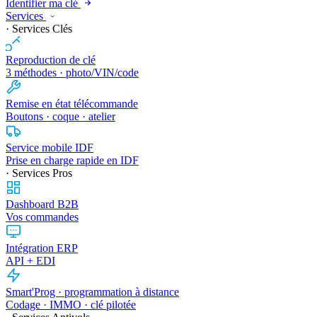
Identifier ma clé
Services
· Services Clés
Reproduction de clé
3 méthodes · photo/VIN/code
Remise en état télécommande
Boutons · coque · atelier
Service mobile IDF
Prise en charge rapide en IDF
· Services Pros
Dashboard B2B
Vos commandes
Intégration ERP
API + EDI
Smart'Prog · programmation à distance
Codage · IMMO · clé pilotée