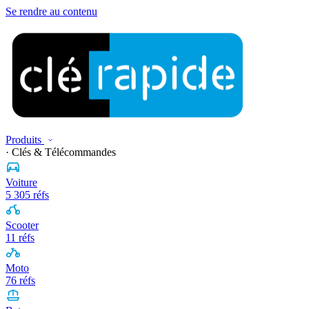
Se rendre au contenu
Produits
· Clés & Télécommandes
Voiture
5 305 réfs
Scooter
11 réfs
Moto
76 réfs