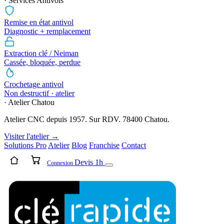
· Services Antivols
Remise en état antivol
Diagnostic + remplacement
Extraction clé / Neiman
Cassée, bloquée, perdue
Crochetage antivol
Non destructif · atelier
· Atelier Chatou
Atelier CNC depuis 1957. Sur RDV. 78400 Chatou.
Visiter l'atelier →
Solutions Pro
Atelier
Blog
Franchise
Contact
Devis 1h
Connexion