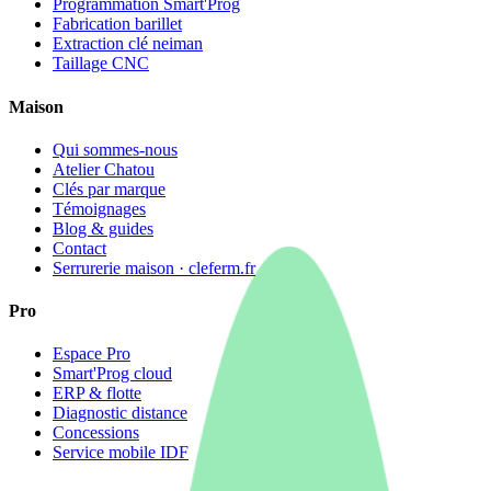
Programmation Smart'Prog
Fabrication barillet
Extraction clé neiman
Taillage CNC
Maison
Qui sommes-nous
Atelier Chatou
Clés par marque
Témoignages
Blog & guides
Contact
Serrurerie maison · cleferm.fr
Pro
Espace Pro
Smart'Prog cloud
ERP & flotte
Diagnostic distance
Concessions
Service mobile IDF