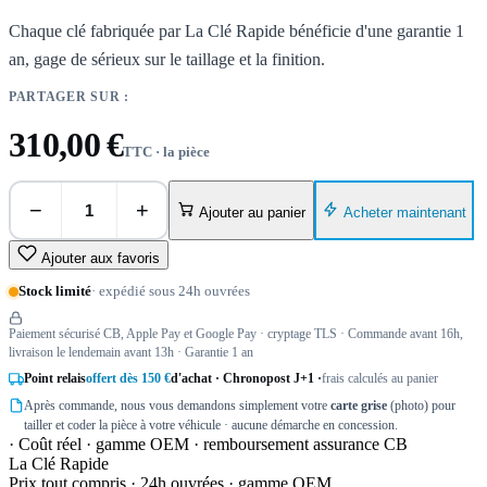
Chaque clé fabriquée par La Clé Rapide bénéficie d'une garantie 1
an, gage de sérieux sur le taillage et la finition.
PARTAGER SUR :
310,00 €
TTC · la pièce
−
+
Acheter maintenant
Ajouter au panier
Ajouter aux favoris
Stock limité
· expédié sous 24h ouvrées
Paiement sécurisé CB, Apple Pay et Google Pay · cryptage TLS · Commande avant 16h,
livraison le lendemain avant 13h · Garantie 1 an
Point relais
offert dès 150 €
d'achat · Chronopost J+1 ·
frais calculés au panier
Après commande, nous vous demandons simplement votre
carte grise
(photo) pour
tailler et coder la pièce à votre véhicule · aucune démarche en concession.
· Coût réel · gamme OEM · remboursement assurance CB
La Clé Rapide
Prix tout compris · 24h ouvrées · gamme OEM