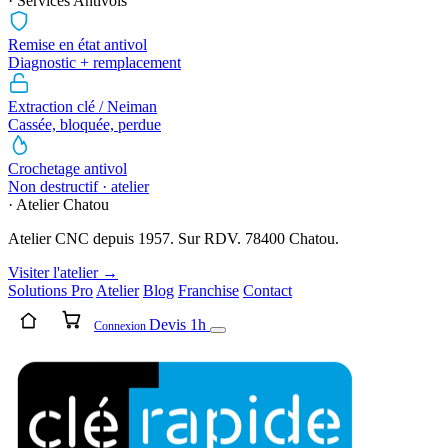
· Services Antivols
Remise en état antivol
Diagnostic + remplacement
Extraction clé / Neiman
Cassée, bloquée, perdue
Crochetage antivol
Non destructif · atelier
· Atelier Chatou
Atelier CNC depuis 1957. Sur RDV. 78400 Chatou.
Visiter l'atelier →
Solutions Pro
Atelier
Blog
Franchise
Contact
Devis 1h
Connexion