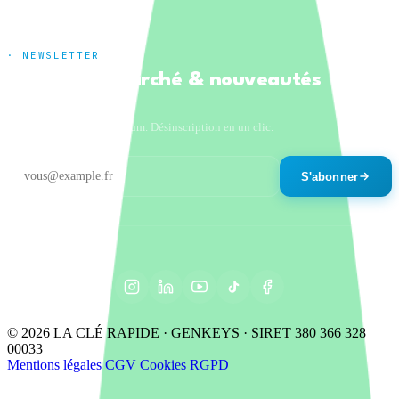
· NEWSLETTER
Tendances marché & nouveautés
produits
Un email par mois maximum. Désinscription en un clic.
S'abonner
© 2026 LA CLÉ RAPIDE · GENKEYS · SIRET 380 366 328
00033
Mentions légales
CGV
Cookies
RGPD