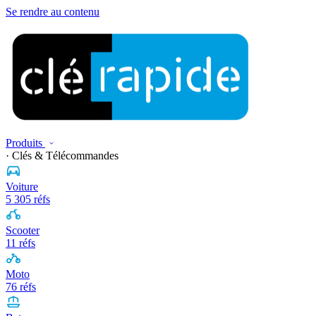
Se rendre au contenu
Produits
· Clés & Télécommandes
Voiture
5 305 réfs
Scooter
11 réfs
Moto
76 réfs