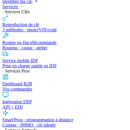
Identifier ma clé
Services
· Services Clés
Reproduction de clé
3 méthodes · photo/VIN/code
Remise en état télécommande
Boutons · coque · atelier
Service mobile IDF
Prise en charge rapide en IDF
· Services Pros
Dashboard B2B
Vos commandes
Intégration ERP
API + EDI
Smart'Prog · programmation à distance
Codage · IMMO · clé pilotée