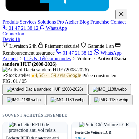
Produits
Services
Solutions Pro
Atelier
Blog
Franchise
Contact
01 47 21 38 12
WhatsApp
Connexion
Devis 1h
Livraison 24h
Paiement sécurisé
Garantie 1 an
Remboursement assurance
01 47 21 38 12
WhatsApp
Accueil
Clés & Télécommandes
Voiture
Antivol Dacia
sandero HUF (2008-2026)
Stock atelier
4,5/5 · 159 avis Google
Pièce constructeur
FIG. 01 / 05
SOUVENT ACHETÉS ENSEMBLE
Porte Clé Voiture LCR
Pochette RFID de protection anti
7,90 €