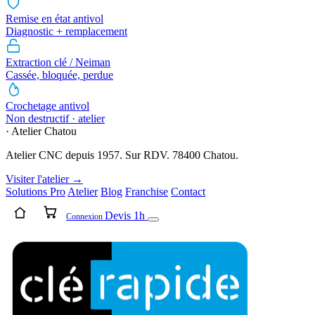
Remise en état antivol
Diagnostic + remplacement
Extraction clé / Neiman
Cassée, bloquée, perdue
Crochetage antivol
Non destructif · atelier
· Atelier Chatou
Atelier CNC depuis 1957. Sur RDV. 78400 Chatou.
Visiter l'atelier →
Solutions Pro
Atelier
Blog
Franchise
Contact
Devis 1h
Connexion