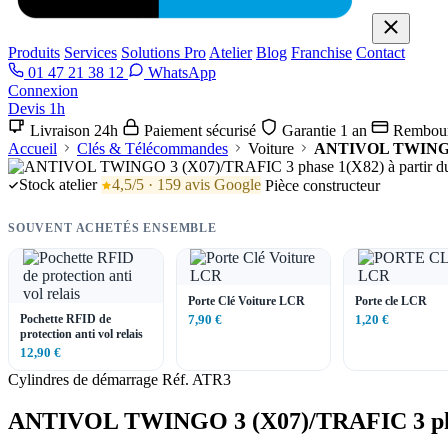
Produits
Services
Solutions Pro
Atelier
Blog
Franchise
Contact
01 47 21 38 12
WhatsApp
Connexion
Devis 1h
Livraison 24h
Paiement sécurisé
Garantie 1 an
Rembour
Accueil
Clés & Télécommandes
Voiture
ANTIVOL TWINGO 3 
Stock atelier
4,5/5 · 159 avis Google
Pièce constructeur
SOUVENT ACHETÉS ENSEMBLE
Porte Clé Voiture LCR
Porte cle LCR
Pochette RFID de
7,90 €
1,20 €
protection anti vol relais
12,90 €
Cylindres de démarrage
Réf. ATR3
ANTIVOL TWINGO 3 (X07)/TRAFIC 3 phase 