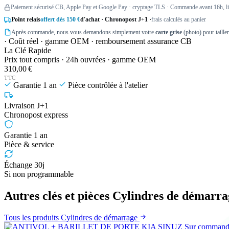
Paiement sécurisé CB, Apple Pay et Google Pay · cryptage TLS · Commande avant 16h, liv
Point relais
offert dès 150 €
d'achat · Chronopost J+1 ·
frais calculés au panier
Après commande, nous vous demandons simplement votre
carte grise
(photo) pour taille
· Coût réel · gamme OEM · remboursement assurance CB
La Clé Rapide
Prix tout compris · 24h ouvrées · gamme OEM
310,00 €
TTC
Garantie 1 an
Pièce contrôlée à l'atelier
Livraison J+1
Chronopost express
Garantie 1 an
Pièce & service
Échange 30j
Si non programmable
Autres clés et pièces Cylindres de démarr
Tous les produits Cylindres de démarrage
Sur comman