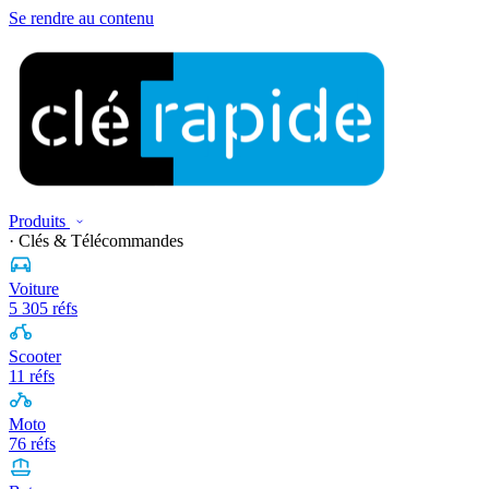
Se rendre au contenu
Produits
· Clés & Télécommandes
Voiture
5 305 réfs
Scooter
11 réfs
Moto
76 réfs