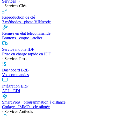
Services
· Services Clés
Reproduction de clé
3 méthodes · photo/VIN/code
Remise en état télécommande
Boutons · coque · atelier
Service mobile IDF
Prise en charge rapide en IDF
· Services Pros
Dashboard B2B
Vos commandes
Intégration ERP
API + EDI
Smart'Prog · programmation à distance
Codage · IMMO · clé pilotée
· Services Antivols