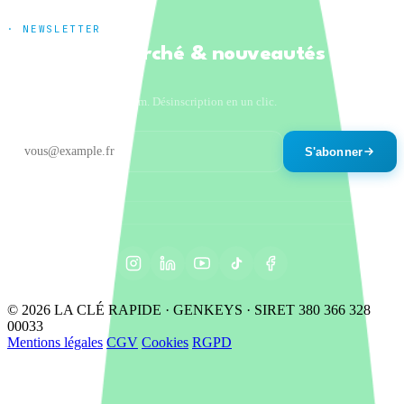
· NEWSLETTER
Tendances marché & nouveautés
produits
Un email par mois maximum. Désinscription en un clic.
S'abonner
© 2026 LA CLÉ RAPIDE · GENKEYS · SIRET 380 366 328
00033
Mentions légales
CGV
Cookies
RGPD