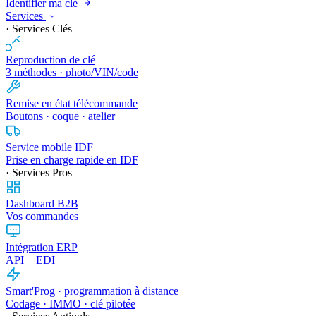
Identifier ma clé
Services
· Services Clés
Reproduction de clé
3 méthodes · photo/VIN/code
Remise en état télécommande
Boutons · coque · atelier
Service mobile IDF
Prise en charge rapide en IDF
· Services Pros
Dashboard B2B
Vos commandes
Intégration ERP
API + EDI
Smart'Prog · programmation à distance
Codage · IMMO · clé pilotée