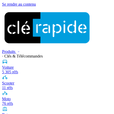
Se rendre au contenu
Produits
· Clés & Télécommandes
Voiture
5 305 réfs
Scooter
11 réfs
Moto
76 réfs