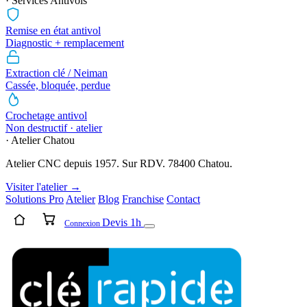
· Services Antivols
Remise en état antivol
Diagnostic + remplacement
Extraction clé / Neiman
Cassée, bloquée, perdue
Crochetage antivol
Non destructif · atelier
· Atelier Chatou
Atelier CNC depuis 1957. Sur RDV. 78400 Chatou.
Visiter l'atelier →
Solutions Pro
Atelier
Blog
Franchise
Contact
Devis 1h
Connexion