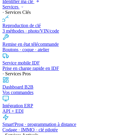
Identifier ma clé
Services
· Services Clés
Reproduction de clé
3 méthodes · photo/VIN/code
Remise en état télécommande
Boutons · coque · atelier
Service mobile IDF
Prise en charge rapide en IDF
· Services Pros
Dashboard B2B
Vos commandes
Intégration ERP
API + EDI
Smart'Prog · programmation à distance
Codage · IMMO · clé pilotée