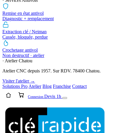
· Services Antivols
Remise en état antivol
Diagnostic + remplacement
Extraction clé / Neiman
Cassée, bloquée, perdue
Crochetage antivol
Non destructif · atelier
· Atelier Chatou
Atelier CNC depuis 1957. Sur RDV. 78400 Chatou.
Visiter l'atelier →
Solutions Pro
Atelier
Blog
Franchise
Contact
Devis 1h
Connexion