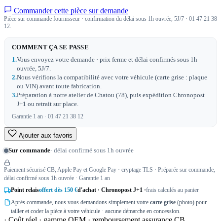
Commander cette pièce sur demande
Pièce sur commande fournisseur · confirmation du délai sous 1h ouvrée, 5J/7 · 01 47 21 38
12.
COMMENT ÇA SE PASSE
1.
Vous envoyez votre demande · prix ferme et délai confirmés sous 1h
ouvrée, 5J/7.
2.
Nous vérifions la compatibilité avec votre véhicule (carte grise : plaque
ou VIN) avant toute fabrication.
3.
Préparation à notre atelier de Chatou (78), puis expédition Chronopost
J+1 ou retrait sur place.
Garantie 1 an · 01 47 21 38 12
Ajouter aux favoris
Sur commande
· délai confirmé sous 1h ouvrée
Paiement sécurisé CB, Apple Pay et Google Pay · cryptage TLS · Préparée sur commande,
délai confirmé sous 1h ouvrée · Garantie 1 an
Point relais
offert dès 150 €
d'achat · Chronopost J+1 ·
frais calculés au panier
Après commande, nous vous demandons simplement votre
carte grise
(photo) pour
tailler et coder la pièce à votre véhicule · aucune démarche en concession.
· Coût réel · gamme OEM · remboursement assurance CB