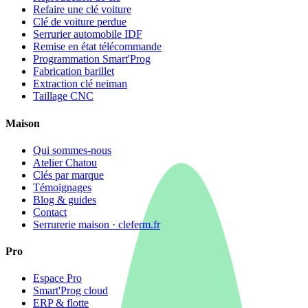
Refaire une clé voiture
Clé de voiture perdue
Serrurier automobile IDF
Remise en état télécommande
Programmation Smart'Prog
Fabrication barillet
Extraction clé neiman
Taillage CNC
Maison
Qui sommes-nous
Atelier Chatou
Clés par marque
Témoignages
Blog & guides
Contact
Serrurerie maison · cleferm.fr
Pro
Espace Pro
Smart'Prog cloud
ERP & flotte