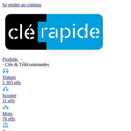
Se rendre au contenu
Produits
· Clés & Télécommandes
Voiture
5 305 réfs
Scooter
11 réfs
Moto
76 réfs