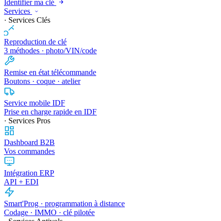
Identifier ma clé
Services
· Services Clés
Reproduction de clé
3 méthodes · photo/VIN/code
Remise en état télécommande
Boutons · coque · atelier
Service mobile IDF
Prise en charge rapide en IDF
· Services Pros
Dashboard B2B
Vos commandes
Intégration ERP
API + EDI
Smart'Prog · programmation à distance
Codage · IMMO · clé pilotée