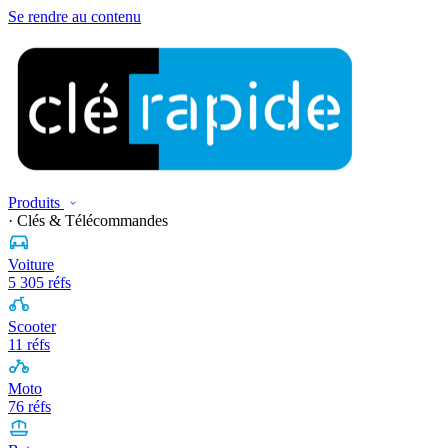
Se rendre au contenu
Produits
· Clés & Télécommandes
Voiture
5 305 réfs
Scooter
11 réfs
Moto
76 réfs