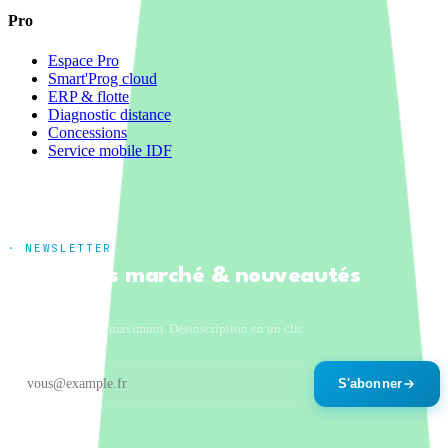
Pro
Espace Pro
Smart'Prog cloud
ERP & flotte
Diagnostic distance
Concessions
Service mobile IDF
· NEWSLETTER
Tendances marché & nouveautés
produits
Un email par mois maximum. Désinscription en un clic.
S'abonner