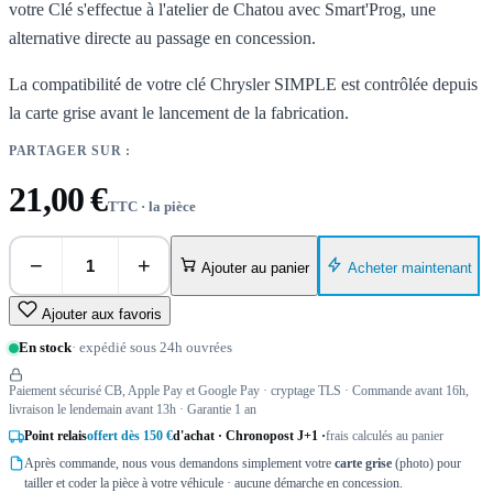
votre Clé s'effectue à l'atelier de Chatou avec Smart'Prog, une
alternative directe au passage en concession.
La compatibilité de votre clé Chrysler SIMPLE est contrôlée depuis
la carte grise avant le lancement de la fabrication.
PARTAGER SUR :
21,00 €
TTC · la pièce
−
+
Acheter maintenant
Ajouter au panier
Ajouter aux favoris
En stock
· expédié sous 24h ouvrées
Paiement sécurisé CB, Apple Pay et Google Pay · cryptage TLS · Commande avant 16h,
livraison le lendemain avant 13h · Garantie 1 an
Point relais
offert dès 150 €
d'achat · Chronopost J+1 ·
frais calculés au panier
Après commande, nous vous demandons simplement votre
carte grise
(photo) pour
tailler et coder la pièce à votre véhicule · aucune démarche en concession.