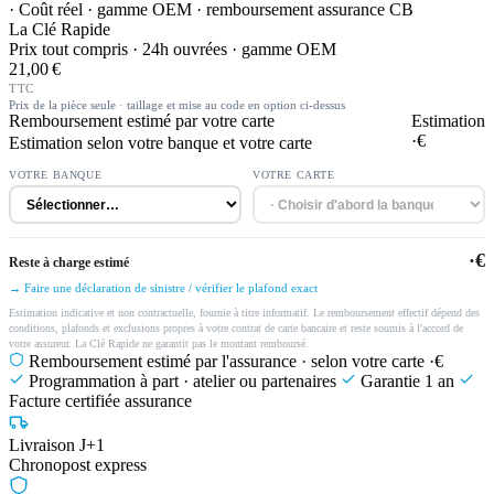
· Coût réel · gamme OEM · remboursement assurance CB
La Clé Rapide
Prix tout compris · 24h ouvrées · gamme OEM
21,00 €
TTC
Prix de la pièce seule · taillage et mise au code en option ci-dessus
Remboursement estimé par votre carte
Estimation
·€
Estimation selon votre banque et votre carte
VOTRE BANQUE
VOTRE CARTE
·€
Reste à charge estimé
→ Faire une déclaration de sinistre / vérifier le plafond exact
Estimation indicative et non contractuelle, fournie à titre informatif. Le remboursement effectif dépend des
conditions, plafonds et exclusions propres à votre contrat de carte bancaire et reste soumis à l'accord de
votre assureur. La Clé Rapide ne garantit pas le montant remboursé.
Remboursement estimé par l'assurance · selon votre carte
·€
Programmation à part · atelier ou partenaires
Garantie 1 an
Facture certifiée assurance
Livraison J+1
Chronopost express