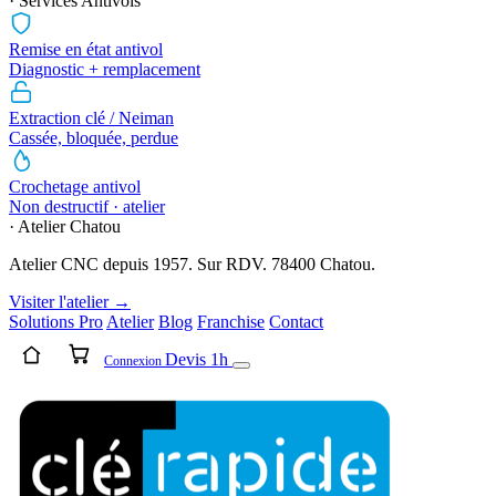
· Services Antivols
Remise en état antivol
Diagnostic + remplacement
Extraction clé / Neiman
Cassée, bloquée, perdue
Crochetage antivol
Non destructif · atelier
· Atelier Chatou
Atelier CNC depuis 1957. Sur RDV. 78400 Chatou.
Visiter l'atelier →
Solutions Pro
Atelier
Blog
Franchise
Contact
Devis 1h
Connexion