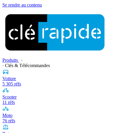
Se rendre au contenu
Produits
· Clés & Télécommandes
Voiture
5 305 réfs
Scooter
11 réfs
Moto
76 réfs