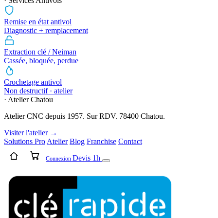
· Services Antivols
Remise en état antivol
Diagnostic + remplacement
Extraction clé / Neiman
Cassée, bloquée, perdue
Crochetage antivol
Non destructif · atelier
· Atelier Chatou
Atelier CNC depuis 1957. Sur RDV. 78400 Chatou.
Visiter l'atelier →
Solutions Pro
Atelier
Blog
Franchise
Contact
Devis 1h
Connexion