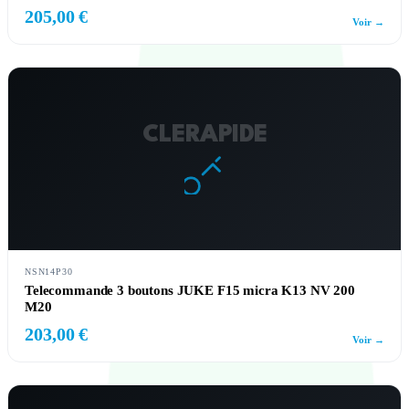
205,00 €
Voir →
CLERAPIDE
NSN14P30
Telecommande 3 boutons JUKE F15 micra K13 NV 200
M20
203,00 €
Voir →