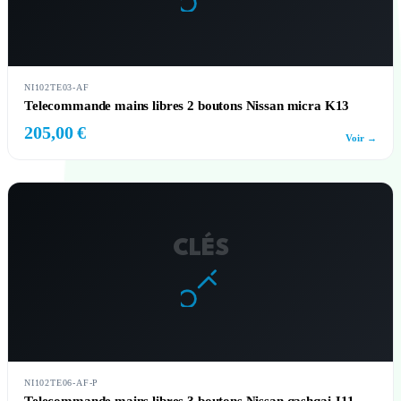
NI102TE03-AF
Telecommande mains libres 2 boutons Nissan micra K13
205,00 €
Voir →
CLÉS
NI102TE06-AF-P