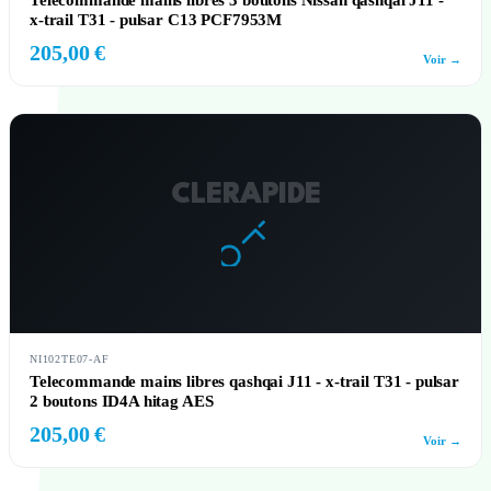
Telecommande mains libres 3 boutons Nissan qashqai J11 -
x-trail T31 - pulsar C13 PCF7953M
205,00 €
Voir →
CLERAPIDE
NI102TE07-AF
Telecommande mains libres qashqai J11 - x-trail T31 - pulsar
2 boutons ID4A hitag AES
205,00 €
Voir →