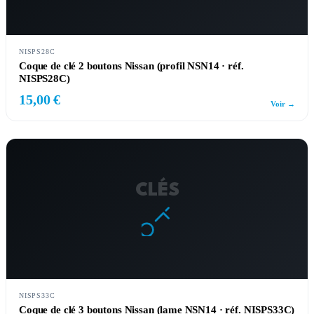
NISPS28C
Coque de clé 2 boutons Nissan (profil NSN14 · réf.
NISPS28C)
15,00 €
Voir →
CLÉS
NISPS33C
Coque de clé 3 boutons Nissan (lame NSN14 · réf. NISPS33C)