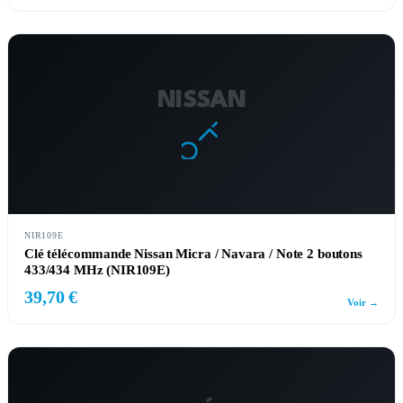
NISSAN
NIR109E
Clé télécommande Nissan Micra / Navara / Note 2 boutons
433/434 MHz (NIR109E)
39,70 €
Voir →