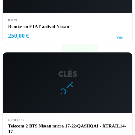
RMET
Remise en ETAT antivol Nissan
250,00 €
Voir →
CLÉS
NSN14R40
Telecom 2 BTS Nissan micra 17-22/QASHQAI - XTRAIL14-
17