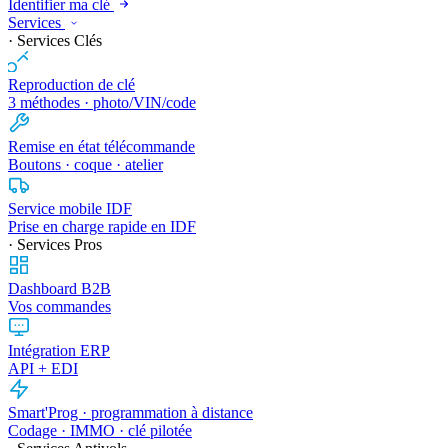
Identifier ma clé
Services
· Services Clés
Reproduction de clé
3 méthodes · photo/VIN/code
Remise en état télécommande
Boutons · coque · atelier
Service mobile IDF
Prise en charge rapide en IDF
· Services Pros
Dashboard B2B
Vos commandes
Intégration ERP
API + EDI
Smart'Prog · programmation à distance
Codage · IMMO · clé pilotée