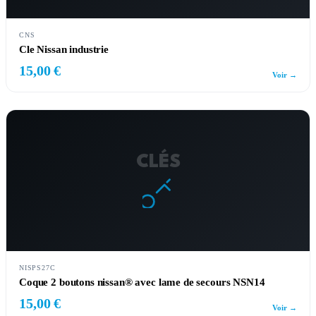
CNS
Cle Nissan industrie
15,00 €
Voir →
CLÉS
NISPS27C
Coque 2 boutons nissan® avec lame de secours NSN14
15,00 €
Voir →