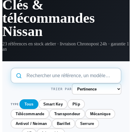
Clés &
télécommandes
Nissan
23 références en stock atelier · livraison Chronopost 24h · garantie 1
an
TRIER PAR
Tous
Smart Key
Plip
TYPE
Télécommande
Transpondeur
Mécanique
Antivol / Neiman
Barillet
Serrure