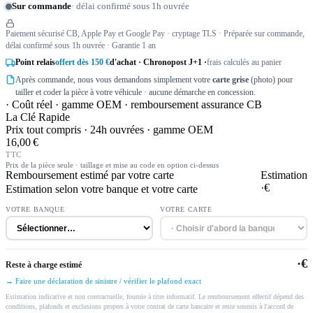
Sur commande
· délai confirmé sous 1h ouvrée
Paiement sécurisé CB, Apple Pay et Google Pay · cryptage TLS · Préparée sur commande,
délai confirmé sous 1h ouvrée · Garantie 1 an
Point relais
offert dès 150 €
d'achat · Chronopost J+1 ·
frais calculés au panier
Après commande, nous vous demandons simplement votre
carte grise
(photo) pour
tailler et coder la pièce à votre véhicule · aucune démarche en concession.
· Coût réel · gamme OEM · remboursement assurance CB
La Clé Rapide
Prix tout compris · 24h ouvrées · gamme OEM
16,00 €
TTC
Prix de la pièce seule · taillage et mise au code en option ci-dessus
Remboursement estimé par votre carte
Estimation
·€
Estimation selon votre banque et votre carte
VOTRE BANQUE
VOTRE CARTE
·€
Reste à charge estimé
→ Faire une déclaration de sinistre / vérifier le plafond exact
Estimation indicative et non contractuelle, fournie à titre informatif. Le remboursement effectif dépend des
conditions, plafonds et exclusions propres à votre contrat de carte bancaire et reste soumis à l'accord de