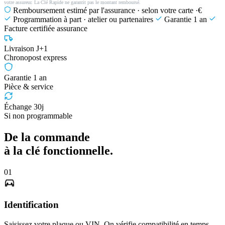
votre assureur. La Clé Rapide ne garantit pas le montant remboursé.
Remboursement estimé par l'assurance · selon votre carte
·€
Programmation à part · atelier ou partenaires
Garantie 1 an
Facture certifiée assurance
Livraison J+1
Chronopost express
Garantie 1 an
Pièce & service
Échange 30j
Si non programmable
De la commande
à la clé fonctionnelle.
01
Identification
Saisissez votre plaque ou VIN. On vérifie compatibilité en temps