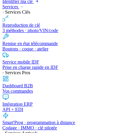
Identifier ma clé
Services
· Services Clés
Reproduction de clé
3 méthodes · photo/VIN/code
Remise en état télécommande
Boutons · coque · atelier
Service mobile IDF
Prise en charge rapide en IDF
· Services Pros
Dashboard B2B
Vos commandes
Intégration ERP
API + EDI
Smart'Prog · programmation à distance
Codage · IMMO · clé pilotée