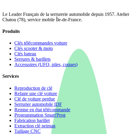
Le Leader Français de la serrurerie automobile depuis 1957. Atelier
Chatou (78), service mobile Île-de-France.
Produits
Clés télécommandes voiture
Clés scooter & moto
Clés bateau
Serrures & barillets
Accessoires (UFO, piles, coques)
Services
Reproduction de clé
Refaire une clé voiture
Clé de voiture perdue
Serrurier automobile IDF
Remise en état télécommande
Programmation Smart'Prog
Fabrication barillet
Extraction clé neiman
Taillage CNC