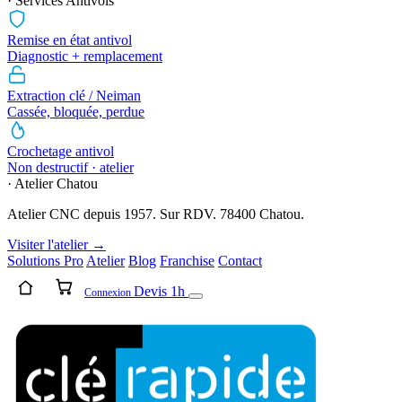
· Services Antivols
Remise en état antivol
Diagnostic + remplacement
Extraction clé / Neiman
Cassée, bloquée, perdue
Crochetage antivol
Non destructif · atelier
· Atelier Chatou
Atelier CNC depuis 1957. Sur RDV. 78400 Chatou.
Visiter l'atelier →
Solutions Pro
Atelier
Blog
Franchise
Contact
Devis 1h
Connexion