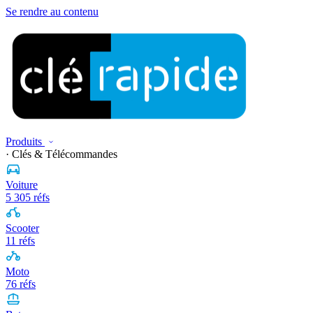
Se rendre au contenu
Produits
· Clés & Télécommandes
Voiture
5 305 réfs
Scooter
11 réfs
Moto
76 réfs