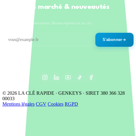
Tendances marché & nouveautés
produits
Un email par mois maximum. Désinscription en un clic.
S'abonner
© 2026 LA CLÉ RAPIDE · GENKEYS · SIRET 380 366 328
00033
Mentions légales
CGV
Cookies
RGPD