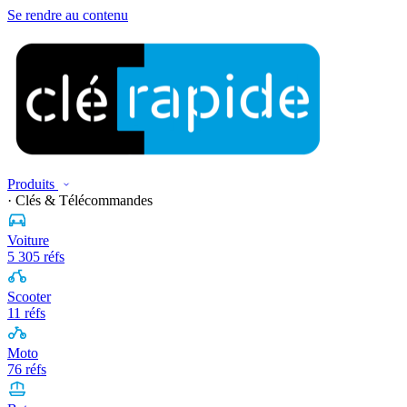
Se rendre au contenu
Produits
· Clés & Télécommandes
Voiture
5 305 réfs
Scooter
11 réfs
Moto
76 réfs