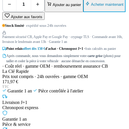
−
+
Acheter maintenant
Ajouter au panier
Ajouter aux favoris
Stock limité
· expédié sous 24h ouvrées
Paiement sécurisé CB, Apple Pay et Google Pay · cryptage TLS · Commande avant 16h,
livraison le lendemain avant 13h · Garantie 1 an
Point relais
offert dès 150 €
d'achat · Chronopost J+1 ·
frais calculés au panier
Après commande, nous vous demandons simplement votre
carte grise
(photo) pour
tailler et coder la pièce à votre véhicule · aucune démarche en concession.
· Coût réel · gamme OEM · remboursement assurance CB
La Clé Rapide
Prix tout compris · 24h ouvrées · gamme OEM
171,97 €
TTC
Garantie 1 an
Pièce contrôlée à l'atelier
Livraison J+1
Chronopost express
Garantie 1 an
Pièce & service