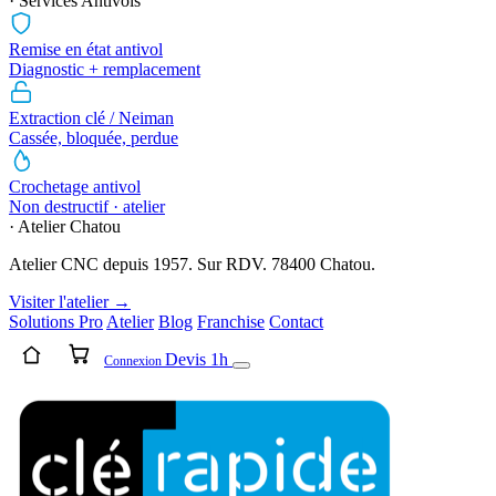
· Services Antivols
Remise en état antivol
Diagnostic + remplacement
Extraction clé / Neiman
Cassée, bloquée, perdue
Crochetage antivol
Non destructif · atelier
· Atelier Chatou
Atelier CNC depuis 1957. Sur RDV. 78400 Chatou.
Visiter l'atelier →
Solutions Pro
Atelier
Blog
Franchise
Contact
Devis 1h
Connexion