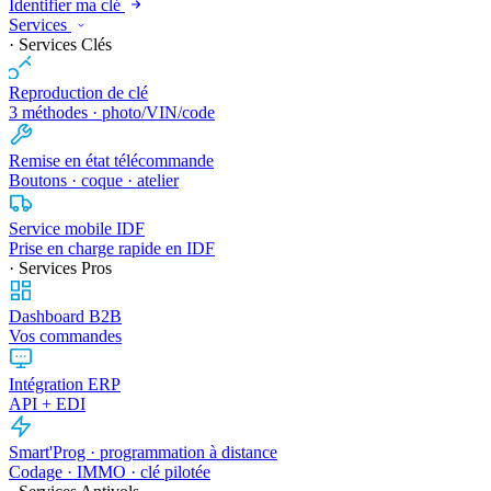
Identifier ma clé
Services
· Services Clés
Reproduction de clé
3 méthodes · photo/VIN/code
Remise en état télécommande
Boutons · coque · atelier
Service mobile IDF
Prise en charge rapide en IDF
· Services Pros
Dashboard B2B
Vos commandes
Intégration ERP
API + EDI
Smart'Prog · programmation à distance
Codage · IMMO · clé pilotée