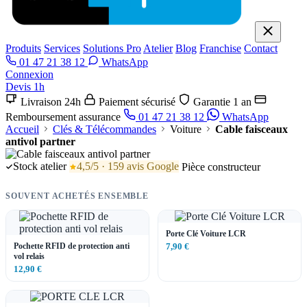
Produits
Services
Solutions Pro
Atelier
Blog
Franchise
Contact
01 47 21 38 12
WhatsApp
Connexion
Devis 1h
Livraison 24h
Paiement sécurisé
Garantie 1 an
Remboursement assurance
01 47 21 38 12
WhatsApp
Accueil
Clés & Télécommandes
Voiture
Cable faisceaux
antivol partner
Stock atelier
4,5/5 · 159 avis Google
Pièce constructeur
SOUVENT ACHETÉS ENSEMBLE
Porte Clé Voiture LCR
Pochette RFID de protection anti
7,90 €
vol relais
12,90 €