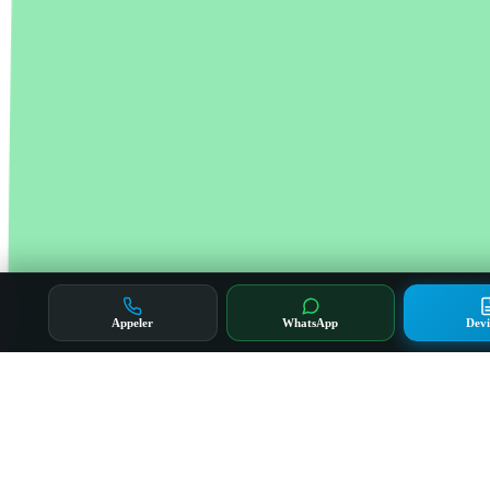
Appeler
WhatsApp
Devi