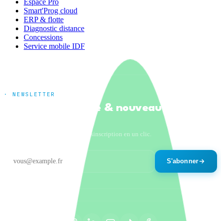
Espace Pro
Smart'Prog cloud
ERP & flotte
Diagnostic distance
Concessions
Service mobile IDF
· NEWSLETTER
Tendances marché & nouveautés
produits
Un email par mois maximum. Désinscription en un clic.
S'abonner