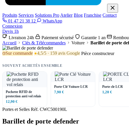
Produits
Services
Solutions Pro
Atelier
Blog
Franchise
Contact
01 47 21 38 12
WhatsApp
Connexion
Devis 1h
Livraison 24h
Paiement sécurisé
Garantie 1 an
Rembour
Accueil
Clés & Télécommandes
Voiture
Barillet de porte de
Sur commande
4,5/5 · 159 avis Google
Pièce constructeur
SOUVENT ACHETÉS ENSEMBLE
Porte Clé Voiture LCR
Porte cle LCR
Pochette RFID de
7,90 €
1,20 €
protection anti vol relais
12,90 €
Portes et Selles
Réf. CWC500190L
Barillet de porte defender