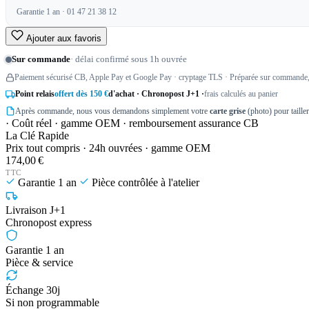
Garantie 1 an · 01 47 21 38 12
Ajouter aux favoris
Sur commande
· délai confirmé sous 1h ouvrée
Paiement sécurisé CB, Apple Pay et Google Pay · cryptage TLS · Préparée sur commande, 
Point relais
offert dès 150 €
d'achat · Chronopost J+1 ·
frais calculés au panier
Après commande, nous vous demandons simplement votre
carte grise
(photo) pour taille
· Coût réel · gamme OEM · remboursement assurance CB
La Clé Rapide
Prix tout compris · 24h ouvrées · gamme OEM
174,00 €
TTC
Garantie 1 an
Pièce contrôlée à l'atelier
Livraison J+1
Chronopost express
Garantie 1 an
Pièce & service
Échange 30j
Si non programmable