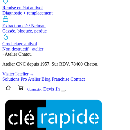
Remise en état antivol
Diagnostic + remplacement
Extraction clé / Neiman
Cassée, bloquée, perdue
Crochetage antivol
Non destructif · atelier
· Atelier Chatou
Atelier CNC depuis 1957. Sur RDV. 78400 Chatou.
Visiter l'atelier →
Solutions Pro
Atelier
Blog
Franchise
Contact
Devis 1h
Connexion