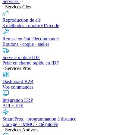
Services
· Services Clés
Reproduction de clé
3 méthodes · photo/VIN/code
Remise en état télécommande
Boutons · coque · atelier
Service mobile IDF
Prise en charge rapide en IDF
· Services Pros
Dashboard B2B
Vos commandes
Intégration ERP
API + EDI
Smart'Prog · programmation à distance
Codage · IMMO · clé pilotée
· Services Antivols