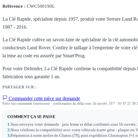
Référence :
CWC500190L
La Clé Rapide, spécialiste depuis 1957, produit votre Serrure Land R
1987 - 2016.
La Clé Rapide cultive un savoir-faire de spécialiste de la clé automob
conducteurs Land Rover. Confiez le taillage à l'empreinte de votre clé
la mise au code est assurée par Smart'Prog.
Pour votre Defender, La Clé Rapide confirme la compatibilité depuis la
fabrication sous garantie 1 an.
PARTAGER SUR :
Commander cette pièce sur demande
Pièce sur commande fournisseur · confirmation du délai sous 1h ouvrée, 5J/7 · 01 47 21 38 
COMMENT ÇA SE PASSE
1.
Vous envoyez votre demande · prix ferme et délai confirmés sous 1h ouvrée, 
2.
Nous vérifions la compatibilité avec votre véhicule (carte grise : plaque ou V
3.
Préparation à notre atelier de Chatou (78), puis expédition Chronopost J+1 ou 