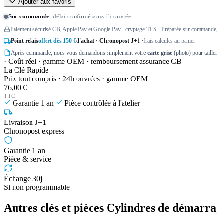
Ajouter aux favoris
Sur commande
· délai confirmé sous 1h ouvrée
Paiement sécurisé CB, Apple Pay et Google Pay · cryptage TLS · Préparée sur commande, 
Point relais
offert dès 150 €
d'achat · Chronopost J+1 ·
frais calculés au panier
Après commande, nous vous demandons simplement votre
carte grise
(photo) pour taille
· Coût réel · gamme OEM · remboursement assurance CB
La Clé Rapide
Prix tout compris · 24h ouvrées · gamme OEM
76,00 €
TTC
Garantie 1 an
Pièce contrôlée à l'atelier
Livraison J+1
Chronopost express
Garantie 1 an
Pièce & service
Échange 30j
Si non programmable
Autres clés et pièces Cylindres de démarr