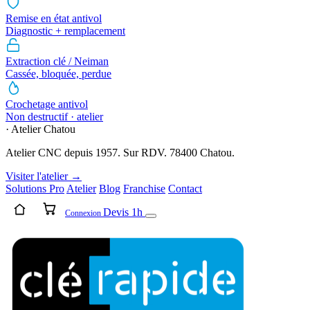
Remise en état antivol
Diagnostic + remplacement
Extraction clé / Neiman
Cassée, bloquée, perdue
Crochetage antivol
Non destructif · atelier
· Atelier Chatou
Atelier CNC depuis 1957. Sur RDV. 78400 Chatou.
Visiter l'atelier →
Solutions Pro
Atelier
Blog
Franchise
Contact
Devis 1h
Connexion