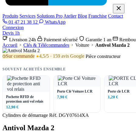
Produits
Services
Solutions Pro
Atelier
Blog
Franchise
Contact
01 47 21 38 12
WhatsApp
Connexion
Devis 1h
Livraison 24h
Paiement sécurisé
Garantie 1 an
Rembour
Accueil
Clés & Télécommandes
Voiture
Antivol Mazda 2
Sur commande
4,5/5 · 159 avis Google
Pièce constructeur
SOUVENT ACHETÉS ENSEMBLE
Porte Clé Voiture LCR
Porte cle LCR
Pochette RFID de
7,90 €
1,20 €
protection anti vol relais
12,90 €
Cylindres de démarrage
Réf. DGY07614XA
Antivol Mazda 2