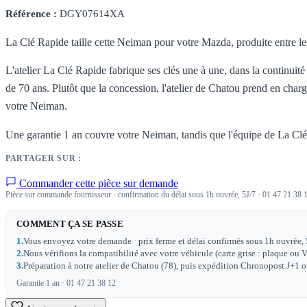
Référence :
DGY07614XA
La Clé Rapide taille cette Neiman pour votre Mazda, produite entre l
L'atelier La Clé Rapide fabrique ses clés une à une, dans la continuité
de 70 ans. Plutôt que la concession, l'atelier de Chatou prend en charge
votre Neiman.
Une garantie 1 an couvre votre Neiman, tandis que l'équipe de La Clé 
PARTAGER SUR :
Commander cette pièce sur demande
Pièce sur commande fournisseur · confirmation du délai sous 1h ouvrée, 5J/7 · 01 47 21 38 
COMMENT ÇA SE PASSE
1.
Vous envoyez votre demande · prix ferme et délai confirmés sous 1h ouvrée, 
2.
Nous vérifions la compatibilité avec votre véhicule (carte grise : plaque ou V
3.
Préparation à notre atelier de Chatou (78), puis expédition Chronopost J+1 ou 
Garantie 1 an · 01 47 21 38 12