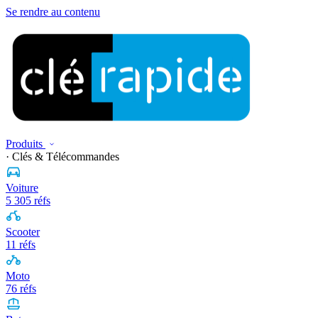
Se rendre au contenu
Produits
· Clés & Télécommandes
Voiture
5 305 réfs
Scooter
11 réfs
Moto
76 réfs