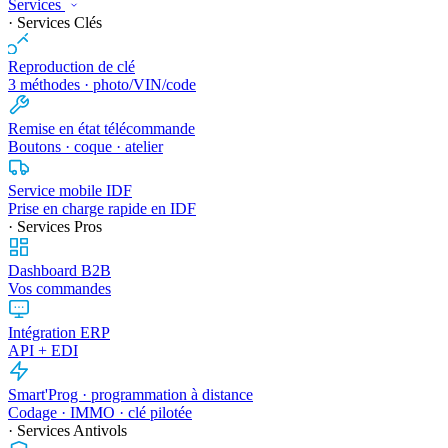
Services
· Services Clés
Reproduction de clé
3 méthodes · photo/VIN/code
Remise en état télécommande
Boutons · coque · atelier
Service mobile IDF
Prise en charge rapide en IDF
· Services Pros
Dashboard B2B
Vos commandes
Intégration ERP
API + EDI
Smart'Prog · programmation à distance
Codage · IMMO · clé pilotée
· Services Antivols