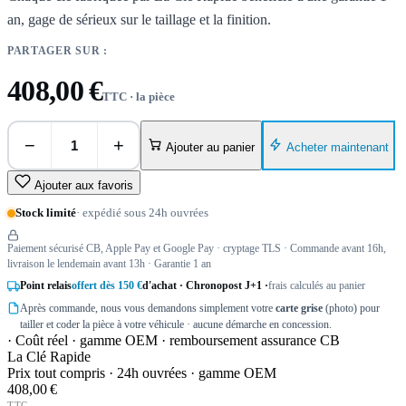
an, gage de sérieux sur le taillage et la finition.
PARTAGER SUR :
408,00 €
TTC · la pièce
−
+
Acheter maintenant
Ajouter au panier
Ajouter aux favoris
Stock limité
· expédié sous 24h ouvrées
Paiement sécurisé CB, Apple Pay et Google Pay · cryptage TLS · Commande avant 16h,
livraison le lendemain avant 13h · Garantie 1 an
Point relais
offert dès 150 €
d'achat · Chronopost J+1 ·
frais calculés au panier
Après commande, nous vous demandons simplement votre
carte grise
(photo) pour
tailler et coder la pièce à votre véhicule · aucune démarche en concession.
· Coût réel · gamme OEM · remboursement assurance CB
La Clé Rapide
Prix tout compris · 24h ouvrées · gamme OEM
408,00 €
TTC