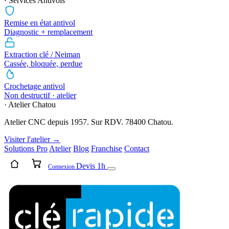
· Services Antivols
Remise en état antivol
Diagnostic + remplacement
Extraction clé / Neiman
Cassée, bloquée, perdue
Crochetage antivol
Non destructif · atelier
· Atelier Chatou
Atelier CNC depuis 1957. Sur RDV. 78400 Chatou.
Visiter l'atelier →
Solutions Pro
Atelier
Blog
Franchise
Contact
Devis 1h
Connexion