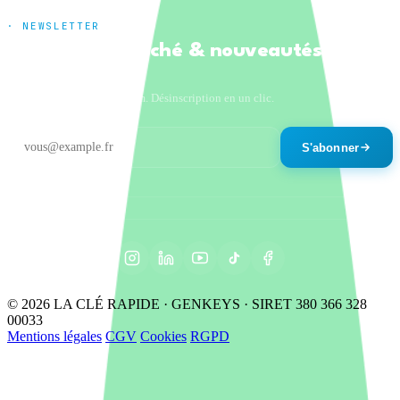
· NEWSLETTER
Tendances marché & nouveautés
produits
Un email par mois maximum. Désinscription en un clic.
S'abonner
© 2026 LA CLÉ RAPIDE · GENKEYS · SIRET 380 366 328
00033
Mentions légales
CGV
Cookies
RGPD