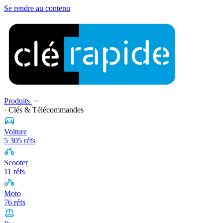
Se rendre au contenu
Produits
· Clés & Télécommandes
Voiture
5 305 réfs
Scooter
11 réfs
Moto
76 réfs