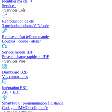
Identifier ma clé
Services
· Services Clés
Reproduction de clé
3 méthodes · photo/VIN/code
Remise en état télécommande
Boutons · coque · atelier
Service mobile IDF
Prise en charge rapide en IDF
· Services Pros
Dashboard B2B
Vos commandes
Intégration ERP
API + EDI
Smart'Prog · programmation à distance
Codage · IMMO · clé pilotée