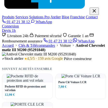
Produits
Services
Solutions Pro
Atelier
Blog
Franchise
Contact
01 47 21 38 12
WhatsApp
Connexion
Devis 1h
Livraison 24h
Paiement sécurisé
Garantie 1 an
Remboursement assurance
01 47 21 38 12
WhatsApp
Accueil
Clés & Télécommandes
Voiture
Antivol Chevrolet
matiz III M200 (95291848)
Stock atelier
4,5/5 · 159 avis Google
Pièce constructeur
SOUVENT ACHETÉS ENSEMBLE
Porte Clé Voiture LCR
Pochette RFID de protection anti
7,90 €
vol relais
12,90 €