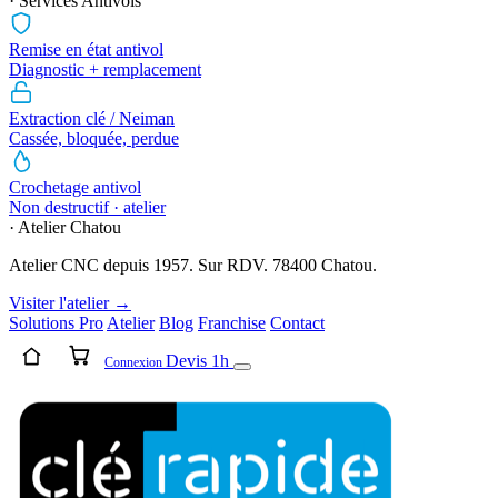
· Services Antivols
Remise en état antivol
Diagnostic + remplacement
Extraction clé / Neiman
Cassée, bloquée, perdue
Crochetage antivol
Non destructif · atelier
· Atelier Chatou
Atelier CNC depuis 1957. Sur RDV. 78400 Chatou.
Visiter l'atelier →
Solutions Pro
Atelier
Blog
Franchise
Contact
Devis 1h
Connexion