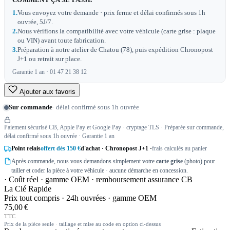
COMMENT ÇA SE PASSE
1.
Vous envoyez votre demande · prix ferme et délai confirmés sous 1h
ouvrée, 5J/7.
2.
Nous vérifions la compatibilité avec votre véhicule (carte grise : plaque
ou VIN) avant toute fabrication.
3.
Préparation à notre atelier de Chatou (78), puis expédition Chronopost
J+1 ou retrait sur place.
Garantie 1 an · 01 47 21 38 12
Ajouter aux favoris
Sur commande
· délai confirmé sous 1h ouvrée
Paiement sécurisé CB, Apple Pay et Google Pay · cryptage TLS · Préparée sur commande,
délai confirmé sous 1h ouvrée · Garantie 1 an
Point relais
offert dès 150 €
d'achat · Chronopost J+1 ·
frais calculés au panier
Après commande, nous vous demandons simplement votre
carte grise
(photo) pour
tailler et coder la pièce à votre véhicule · aucune démarche en concession.
· Coût réel · gamme OEM · remboursement assurance CB
La Clé Rapide
Prix tout compris · 24h ouvrées · gamme OEM
75,00 €
TTC
Prix de la pièce seule · taillage et mise au code en option ci-dessus