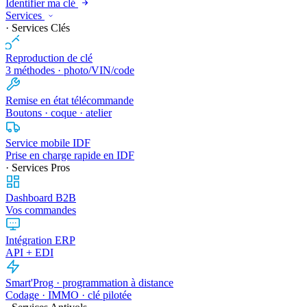
Identifier ma clé
Services
· Services Clés
Reproduction de clé
3 méthodes · photo/VIN/code
Remise en état télécommande
Boutons · coque · atelier
Service mobile IDF
Prise en charge rapide en IDF
· Services Pros
Dashboard B2B
Vos commandes
Intégration ERP
API + EDI
Smart'Prog · programmation à distance
Codage · IMMO · clé pilotée