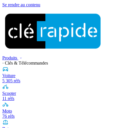
Se rendre au contenu
Produits
· Clés & Télécommandes
Voiture
5 305 réfs
Scooter
11 réfs
Moto
76 réfs