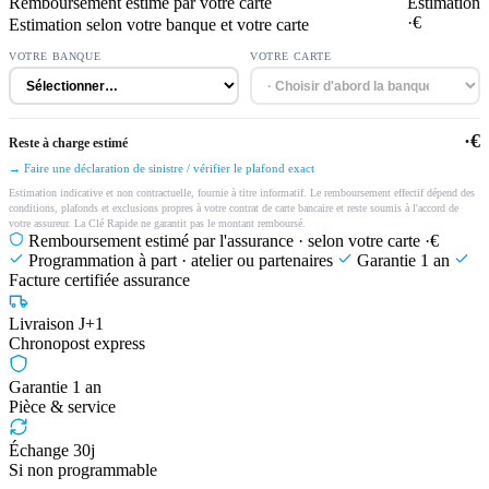
Remboursement estimé par votre carte
Estimation
·€
Estimation selon votre banque et votre carte
VOTRE BANQUE
VOTRE CARTE
·€
Reste à charge estimé
→ Faire une déclaration de sinistre / vérifier le plafond exact
Estimation indicative et non contractuelle, fournie à titre informatif. Le remboursement effectif dépend des
conditions, plafonds et exclusions propres à votre contrat de carte bancaire et reste soumis à l'accord de
votre assureur. La Clé Rapide ne garantit pas le montant remboursé.
Remboursement estimé par l'assurance · selon votre carte
·€
Programmation à part · atelier ou partenaires
Garantie 1 an
Facture certifiée assurance
Livraison J+1
Chronopost express
Garantie 1 an
Pièce & service
Échange 30j
Si non programmable