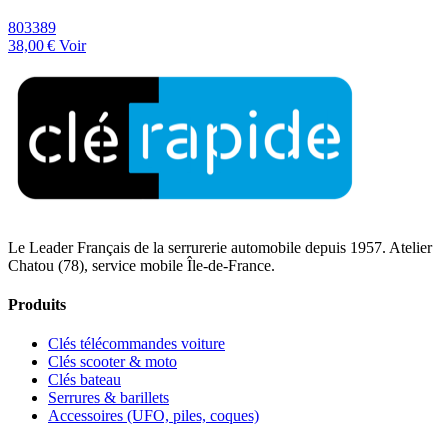
803389
38,00 €
Voir
Le Leader Français de la serrurerie automobile depuis 1957. Atelier
Chatou (78), service mobile Île-de-France.
Produits
Clés télécommandes voiture
Clés scooter & moto
Clés bateau
Serrures & barillets
Accessoires (UFO, piles, coques)