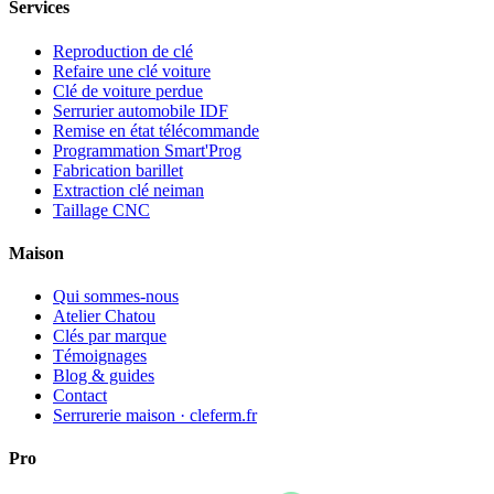
Services
Reproduction de clé
Refaire une clé voiture
Clé de voiture perdue
Serrurier automobile IDF
Remise en état télécommande
Programmation Smart'Prog
Fabrication barillet
Extraction clé neiman
Taillage CNC
Maison
Qui sommes-nous
Atelier Chatou
Clés par marque
Témoignages
Blog & guides
Contact
Serrurerie maison · cleferm.fr
Pro