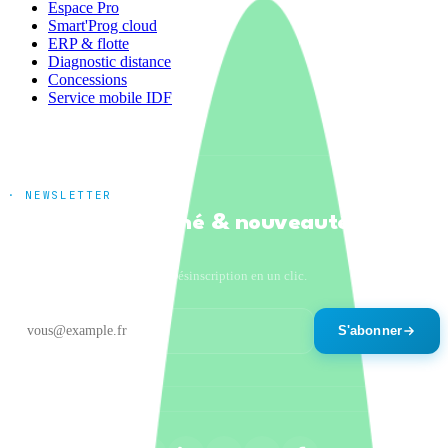
Espace Pro
Smart'Prog cloud
ERP & flotte
Diagnostic distance
Concessions
Service mobile IDF
· NEWSLETTER
Tendances marché & nouveautés
produits
Un email par mois maximum. Désinscription en un clic.
S'abonner