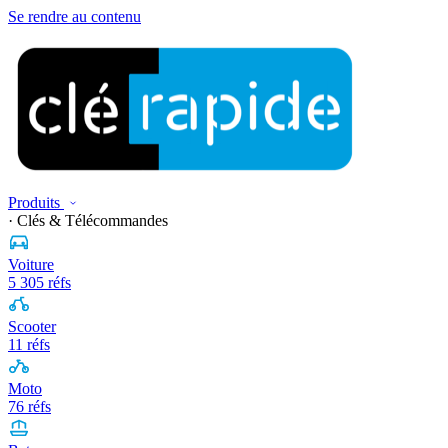
Se rendre au contenu
Produits
· Clés & Télécommandes
Voiture
5 305 réfs
Scooter
11 réfs
Moto
76 réfs