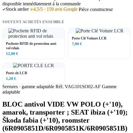
disponible immédiatement à la commande
Stock atelier
4,5/5 · 159 avis Google
Pièce constructeur
SOUVENT ACHETÉS ENSEMBLE
Porte Clé Voiture LCR
Pochette RFID de protection anti
7,90 €
vol relais
12,90 €
Porte cle LCR
1,20 €
Serrures · gamme adaptable
Réf. VAG101SO02-AF
Gamme
adaptable
BLOC antivol VIDE VW POLO (+'10),
amarok, transporter ; SEAT ibiza (+'10);
Škoda fabia (+'10), roomster
(6R0905851D/6R0905851K/6R0905851B)