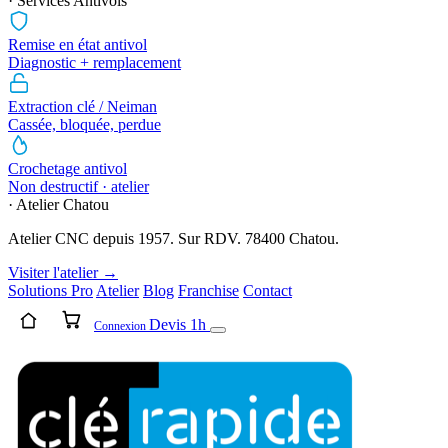
· Services Antivols
Remise en état antivol
Diagnostic + remplacement
Extraction clé / Neiman
Cassée, bloquée, perdue
Crochetage antivol
Non destructif · atelier
· Atelier Chatou
Atelier CNC depuis 1957. Sur RDV. 78400 Chatou.
Visiter l'atelier →
Solutions Pro
Atelier
Blog
Franchise
Contact
Devis 1h
Connexion