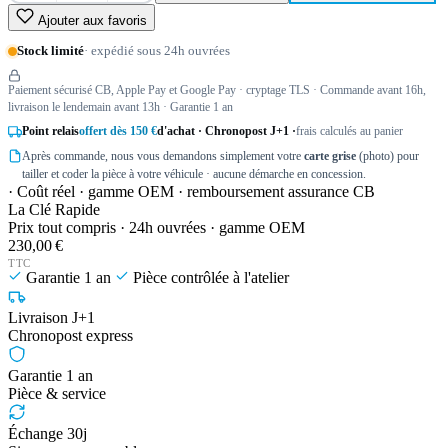
Ajouter aux favoris
Stock limité
· expédié sous 24h ouvrées
Paiement sécurisé CB, Apple Pay et Google Pay · cryptage TLS · Commande avant 16h,
livraison le lendemain avant 13h · Garantie 1 an
Point relais
offert dès 150 €
d'achat · Chronopost J+1 ·
frais calculés au panier
Après commande, nous vous demandons simplement votre
carte grise
(photo) pour
tailler et coder la pièce à votre véhicule · aucune démarche en concession.
· Coût réel · gamme OEM · remboursement assurance CB
La Clé Rapide
Prix tout compris · 24h ouvrées · gamme OEM
230,00 €
TTC
Garantie 1 an
Pièce contrôlée à l'atelier
Livraison J+1
Chronopost express
Garantie 1 an
Pièce & service
Échange 30j