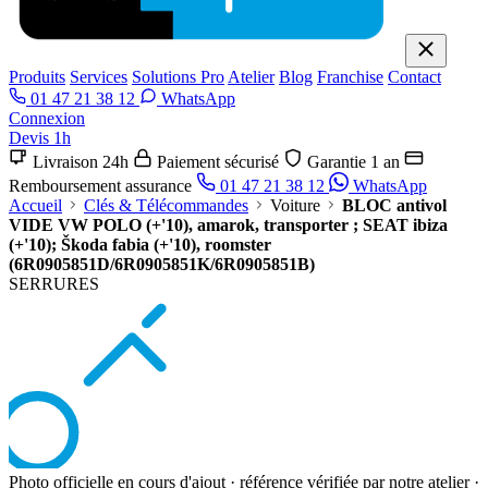
Produits
Services
Solutions Pro
Atelier
Blog
Franchise
Contact
01 47 21 38 12
WhatsApp
Connexion
Devis 1h
Livraison 24h
Paiement sécurisé
Garantie 1 an
Remboursement assurance
01 47 21 38 12
WhatsApp
Accueil
Clés & Télécommandes
Voiture
BLOC antivol
VIDE VW POLO (+'10), amarok, transporter ; SEAT ibiza
(+'10); Škoda fabia (+'10), roomster
(6R0905851D/6R0905851K/6R0905851B)
SERRURES
Photo officielle en cours d'ajout · référence vérifiée par notre atelier ·