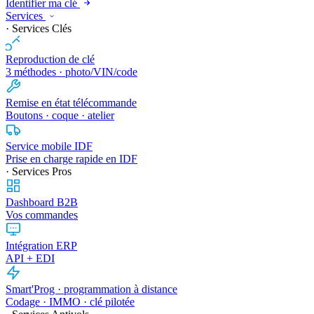
Identifier ma clé
Services
· Services Clés
Reproduction de clé
3 méthodes · photo/VIN/code
Remise en état télécommande
Boutons · coque · atelier
Service mobile IDF
Prise en charge rapide en IDF
· Services Pros
Dashboard B2B
Vos commandes
Intégration ERP
API + EDI
Smart'Prog · programmation à distance
Codage · IMMO · clé pilotée