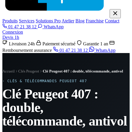
Produits
Services
Solutions Pro
Atelier
Blog
Franchise
Contact
01 47 21 38 12
WhatsApp
Connexion
Devis 1h
Livraison 24h
Paiement sécurisé
Garantie 1 an
Remboursement assurance
01 47 21 38 12
WhatsApp
Accueil
Clés Peugeot
Clé Peugeot 407 : double, télécommande, antivol
· CLÉS & TÉLÉCOMMANDES PEUGEOT 407
Clé Peugeot 407 :
double,
télécommande, antivol