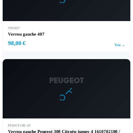
VPG407
Verrou gauche 407
98,00 €
Voir →
PEUGEOT
PE83CP10B-AF
Verrou gauche Peugeot 308 Citroën jumpy 4 1610782180 /