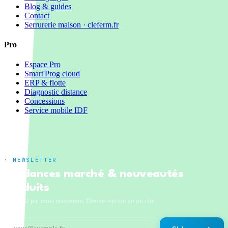
Blog & guides
Contact
Serrurerie maison · cleferm.fr
Pro
Espace Pro
Smart'Prog cloud
ERP & flotte
Diagnostic distance
Concessions
Service mobile IDF
· NEWSLETTER
Tendances marché & nouveautés
produits
Un email par mois maximum. Désinscription en un clic.