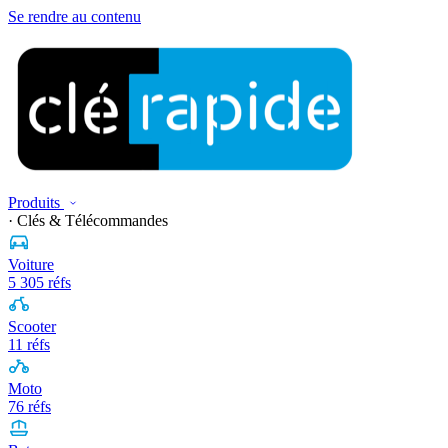
Se rendre au contenu
Produits
· Clés & Télécommandes
Voiture
5 305 réfs
Scooter
11 réfs
Moto
76 réfs