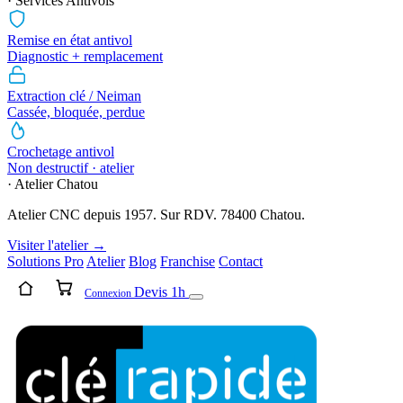
· Services Antivols
Remise en état antivol
Diagnostic + remplacement
Extraction clé / Neiman
Cassée, bloquée, perdue
Crochetage antivol
Non destructif · atelier
· Atelier Chatou
Atelier CNC depuis 1957. Sur RDV. 78400 Chatou.
Visiter l'atelier →
Solutions Pro
Atelier
Blog
Franchise
Contact
Devis 1h
Connexion