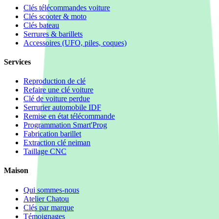
Clés télécommandes voiture
Clés scooter & moto
Clés bateau
Serrures & barillets
Accessoires (UFO, piles, coques)
Services
Reproduction de clé
Refaire une clé voiture
Clé de voiture perdue
Serrurier automobile IDF
Remise en état télécommande
Programmation Smart'Prog
Fabrication barillet
Extraction clé neiman
Taillage CNC
Maison
Qui sommes-nous
Atelier Chatou
Clés par marque
Témoignages