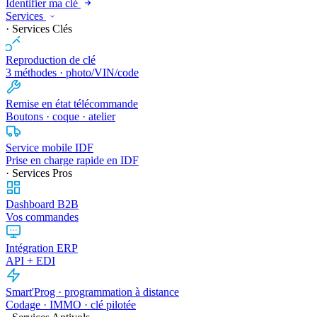
Identifier ma clé
Services
· Services Clés
Reproduction de clé
3 méthodes · photo/VIN/code
Remise en état télécommande
Boutons · coque · atelier
Service mobile IDF
Prise en charge rapide en IDF
· Services Pros
Dashboard B2B
Vos commandes
Intégration ERP
API + EDI
Smart'Prog · programmation à distance
Codage · IMMO · clé pilotée