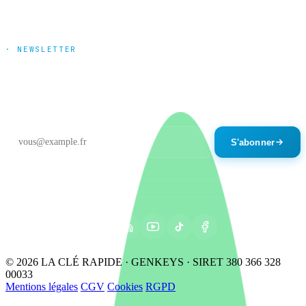
· NEWSLETTER
Tendances marché & nouveautés
produits
Un email par mois maximum. Désinscription en un clic.
S'abonner
© 2026 LA CLÉ RAPIDE · GENKEYS · SIRET 380 366 328
00033
Mentions légales
CGV
Cookies
RGPD