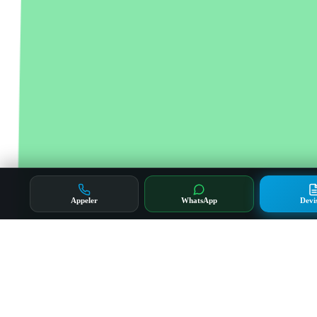
Appeler
WhatsApp
Devi