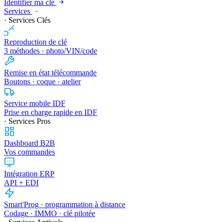
Identifier ma clé
Services
· Services Clés
Reproduction de clé
3 méthodes · photo/VIN/code
Remise en état télécommande
Boutons · coque · atelier
Service mobile IDF
Prise en charge rapide en IDF
· Services Pros
Dashboard B2B
Vos commandes
Intégration ERP
API + EDI
Smart'Prog · programmation à distance
Codage · IMMO · clé pilotée