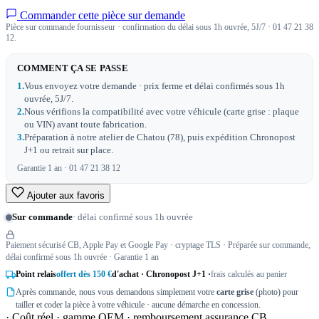
Commander cette pièce sur demande
Pièce sur commande fournisseur · confirmation du délai sous 1h ouvrée, 5J/7 · 01 47 21 38
12.
COMMENT ÇA SE PASSE
1.
Vous envoyez votre demande · prix ferme et délai confirmés sous 1h
ouvrée, 5J/7.
2.
Nous vérifions la compatibilité avec votre véhicule (carte grise : plaque
ou VIN) avant toute fabrication.
3.
Préparation à notre atelier de Chatou (78), puis expédition Chronopost
J+1 ou retrait sur place.
Garantie 1 an · 01 47 21 38 12
Ajouter aux favoris
Sur commande
· délai confirmé sous 1h ouvrée
Paiement sécurisé CB, Apple Pay et Google Pay · cryptage TLS · Préparée sur commande,
délai confirmé sous 1h ouvrée · Garantie 1 an
Point relais
offert dès 150 €
d'achat · Chronopost J+1 ·
frais calculés au panier
Après commande, nous vous demandons simplement votre
carte grise
(photo) pour
tailler et coder la pièce à votre véhicule · aucune démarche en concession.
· Coût réel · gamme OEM · remboursement assurance CB