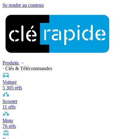
Se rendre au contenu
Produits
· Clés & Télécommandes
Voiture
5 305 réfs
Scooter
11 réfs
Moto
76 réfs