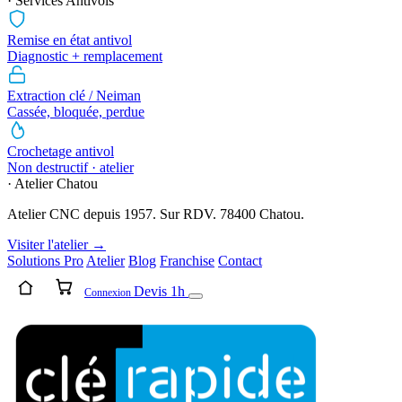
· Services Antivols
Remise en état antivol
Diagnostic + remplacement
Extraction clé / Neiman
Cassée, bloquée, perdue
Crochetage antivol
Non destructif · atelier
· Atelier Chatou
Atelier CNC depuis 1957. Sur RDV. 78400 Chatou.
Visiter l'atelier →
Solutions Pro
Atelier
Blog
Franchise
Contact
Devis 1h
Connexion